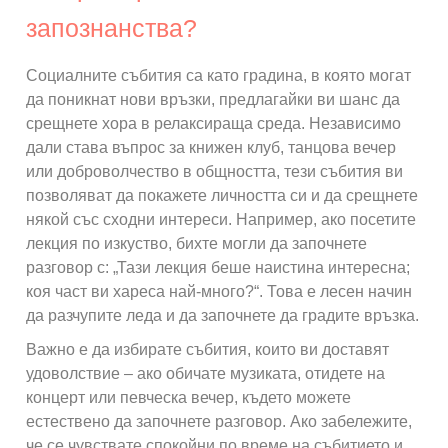
запознанства?
Социалните събития са като градина, в която могат
да поникнат нови връзки, предлагайки ви шанс да
срещнете хора в релаксираща среда. Независимо
дали става въпрос за книжен клуб, танцова вечер
или доброволчество в общността, тези събития ви
позволяват да покажете личността си и да срещнете
някой със сходни интереси. Например, ако посетите
лекция по изкуство, бихте могли да започнете
разговор с: „Тази лекция беше наистина интересна;
коя част ви хареса най-много?“. Това е лесен начин
да разчупите леда и да започнете да градите връзка.
Важно е да избирате събития, които ви доставят
удоволствие – ако обичате музиката, отидете на
концерт или певческа вечер, където можете
естествено да започнете разговор. Ако забележите,
че се чувствате спокойни по време на събитието и