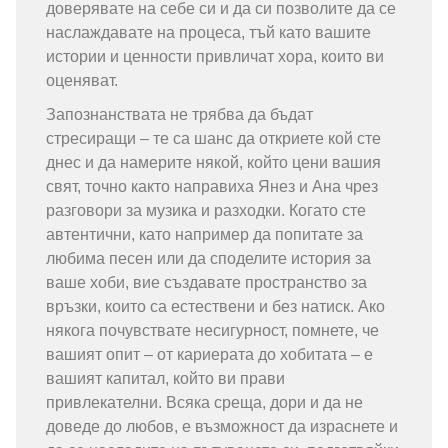
доверявате на себе си и да си позволите да се
наслаждавате на процеса, тъй като вашите
истории и ценности привличат хора, които ви
оценяват.
Запознанствата не трябва да бъдат
стресиращи – те са шанс да откриете кой сте
днес и да намерите някой, който цени вашия
свят, точно както направиха Янез и Ана чрез
разговори за музика и разходки. Когато сте
автентични, като например да попитате за
любима песен или да споделите история за
ваше хоби, вие създавате пространство за
връзки, които са естествени и без натиск. Ако
някога почувствате несигурност, помнете, че
вашият опит – от кариерата до хобитата – е
вашият капитал, който ви прави
привлекателни. Всяка среща, дори и да не
доведе до любов, е възможност да израснете и