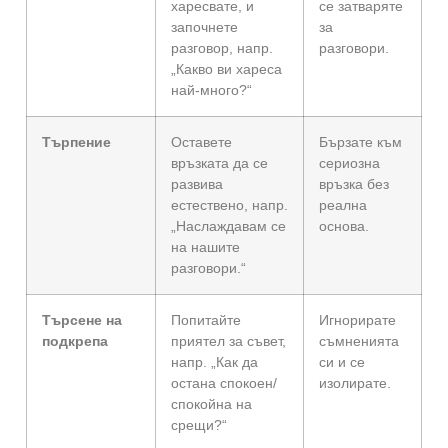
харесвате, и
се затваряте
започнете
за
разговор, напр.
разговори.
„Какво ви хареса
най-много?“
Търпение
Оставете
Бързате към
връзката да се
сериозна
развива
връзка без
естествено, напр.
реална
„Наслаждавам се
основа.
на нашите
разговори.“
Търсене на
Попитайте
Игнорирате
подкрепа
приятел за съвет,
съмненията
напр. „Как да
си и се
остана спокоен/
изолирате.
спокойна на
срещи?“