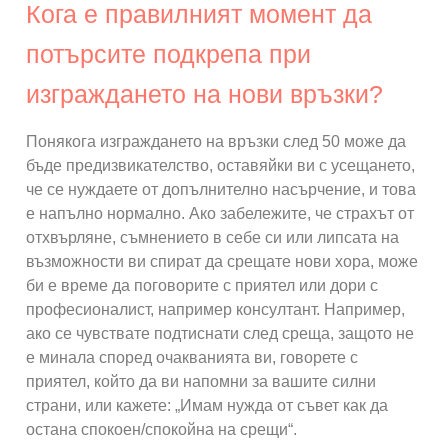
Кога е правилният момент да
потърсите подкрепа при
изграждането на нови връзки?
Понякога изграждането на връзки след 50 може да
бъде предизвикателство, оставяйки ви с усещането,
че се нуждаете от допълнително насърчение, и това
е напълно нормално. Ако забележите, че страхът от
отхвърляне, съмнението в себе си или липсата на
възможности ви спират да срещате нови хора, може
би е време да поговорите с приятел или дори с
професионалист, например консултант. Например,
ако се чувствате подтиснати след среща, защото не
е минала според очакванията ви, говорете с
приятел, който да ви напомни за вашите силни
страни, или кажете: „Имам нужда от съвет как да
остана спокоен/спокойна на срещи“.