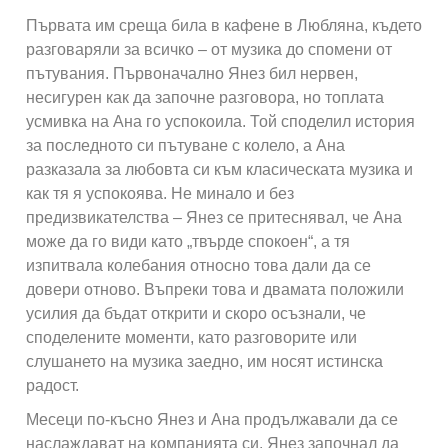
Първата им среща била в кафене в Любляна, където
разговаряли за всичко – от музика до спомени от
пътувания. Първоначално Янез бил нервен,
несигурен как да започне разговора, но топлата
усмивка на Ана го успокоила. Той споделил история
за последното си пътуване с колело, а Ана
разказала за любовта си към класическата музика и
как тя я успокоява. Не минало и без
предизвикателства – Янез се притеснявал, че Ана
може да го види като „твърде спокоен“, а тя
изпитвала колебания относно това дали да се
довери отново. Въпреки това и двамата положили
усилия да бъдат открити и скоро осъзнали, че
споделените моменти, като разговорите или
слушането на музика заедно, им носят истинска
радост.
Месеци по-късно Янез и Ана продължавали да се
наслаждават на компанията си. Янез започнал да