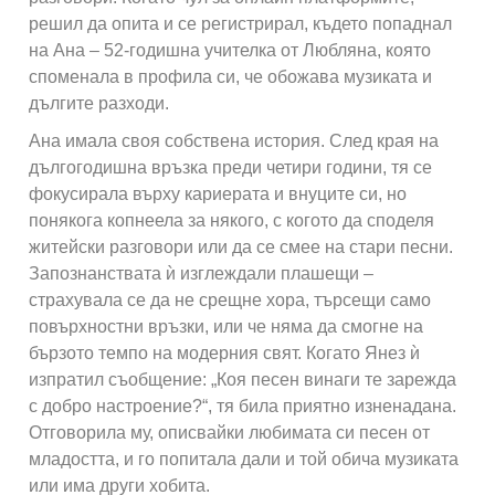
решил да опита и се регистрирал, където попаднал
на Ана – 52-годишна учителка от Любляна, която
споменала в профила си, че обожава музиката и
дългите разходи.
Ана имала своя собствена история. След края на
дългогодишна връзка преди четири години, тя се
фокусирала върху кариерата и внуците си, но
понякога копнеела за някого, с когото да споделя
житейски разговори или да се смее на стари песни.
Запознанствата ѝ изглеждали плашещи –
страхувала се да не срещне хора, търсещи само
повърхностни връзки, или че няма да смогне на
бързото темпо на модерния свят. Когато Янез ѝ
изпратил съобщение: „Коя песен винаги те зарежда
с добро настроение?“, тя била приятно изненадана.
Отговорила му, описвайки любимата си песен от
младостта, и го попитала дали и той обича музиката
или има други хобита.