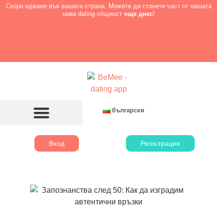
Скоро идваме във вашата страна. Можете да станете част от нашата
нова dating общност
още днес
!
български
Вход
Регистрация