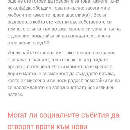
още не сте готови да говорите за това, кажете: „Бих
искал(а) да обсъдим това по-късно; засега ми е
любопитно какво те прави щастлив(а)“. Всеки
разговор, в който сте честни със собственото си
темпо, е стъпка към връзка, която е сигурна и пълна
с доверие, помагайки ви да изградите истински
отношения след 50.
Изслушайте отговора им – ако техните очаквания
съвпадат с вашите, това е знак, че изграждате
връзка с потенциал. Всеки момент на искреност,
дори и малък, е възможност да създадете връзка,
която е смислена и ви носи радост, помагайки ви да
се наслаждавате на запознанствата без излишен
натиск.
Могат ли социалните събития да
отворят врати към нови