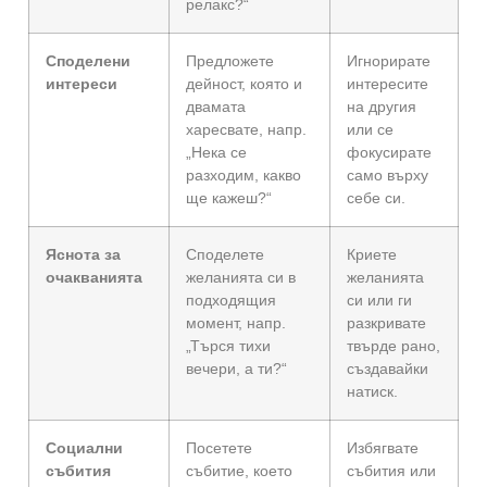
релакс?“
Споделени
Предложете
Игнорирате
интереси
дейност, която и
интересите
двамата
на другия
харесвате, напр.
или се
„Нека се
фокусирате
разходим, какво
само върху
ще кажеш?“
себе си.
Яснота за
Споделете
Криете
очакванията
желанията си в
желанията
подходящия
си или ги
момент, напр.
разкривате
„Търся тихи
твърде рано,
вечери, а ти?“
създавайки
натиск.
Социални
Посетете
Избягвате
събития
събитие, което
събития или