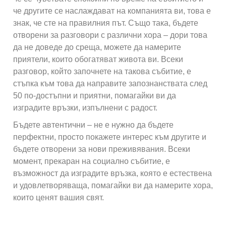
че другите се наслаждават на компанията ви, това е
знак, че сте на правилния път. Също така, бъдете
отворени за разговори с различни хора – дори това
да не доведе до среща, можете да намерите
приятели, които обогатяват живота ви. Всеки
разговор, който започнете на такова събитие, е
стъпка към това да направите запознанствата след
50 по-достъпни и приятни, помагайки ви да
изградите връзки, изпълнени с радост.
Бъдете автентични – не е нужно да бъдете
перфектни, просто покажете интерес към другите и
бъдете отворени за нови преживявания. Всеки
момент, прекаран на социално събитие, е
възможност да изградите връзка, която е естествена
и удовлетворяваща, помагайки ви да намерите хора,
които ценят вашия свят.