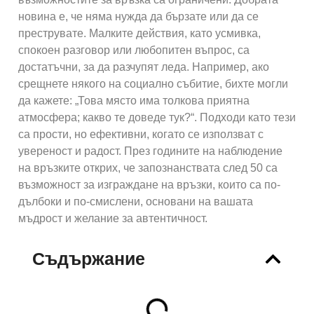
новина е, че няма нужда да бързате или да се
преструвате. Малките действия, като усмивка,
спокоен разговор или любопитен въпрос, са
достатъчни, за да разчупят леда. Например, ако
срещнете някого на социално събитие, бихте могли
да кажете: „Това място има толкова приятна
атмосфера; какво те доведе тук?“. Подходи като тези
са прости, но ефективни, когато се използват с
увереност и радост. През годините на наблюдение
на връзките открих, че запознанствата след 50 са
възможност за изграждане на връзки, които са по-
дълбоки и по-смислени, основани на вашата
мъдрост и желание за автентичност.
Съдържание