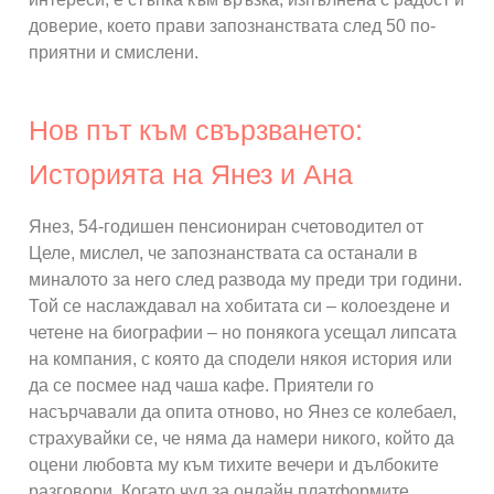
доверие, което прави запознанствата след 50 по-
приятни и смислени.
Нов път към свързването:
Историята на Янез и Ана
Янез, 54-годишен пенсиониран счетоводител от
Целе, мислел, че запознанствата са останали в
миналото за него след развода му преди три години.
Той се наслаждавал на хобитата си – колоездене и
четене на биографии – но понякога усещал липсата
на компания, с която да сподели някоя история или
да се посмее над чаша кафе. Приятели го
насърчавали да опита отново, но Янез се колебаел,
страхувайки се, че няма да намери никого, който да
оцени любовта му към тихите вечери и дълбоките
разговори. Когато чул за онлайн платформите,