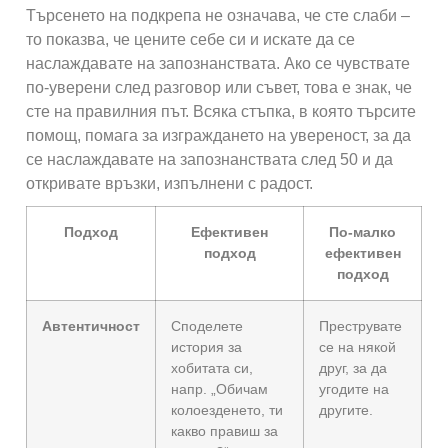
Търсенето на подкрепа не означава, че сте слаби –
то показва, че цените себе си и искате да се
наслаждавате на запознанствата. Ако се чувствате
по-уверени след разговор или съвет, това е знак, че
сте на правилния път. Всяка стъпка, в която търсите
помощ, помага за изграждането на увереност, за да
се наслаждавате на запознанствата след 50 и да
откривате връзки, изпълнени с радост.
Подход
Ефективен
По-малко
подход
ефективен
подход
Автентичност
Споделете
Преструвате
история за
се на някой
хобитата си,
друг, за да
напр. „Обичам
угодите на
колоезденето, ти
другите.
какво правиш за