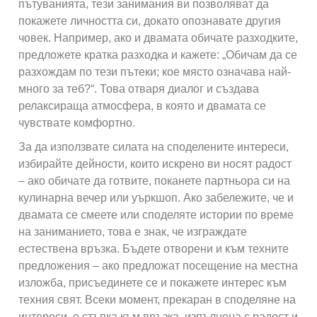
пътуванията, тези занимания ви позволяват да
покажете личността си, докато опознавате другия
човек. Например, ако и двамата обичате разходките,
предложете кратка разходка и кажете: „Обичам да се
разхождам по тези пътеки; кое място означава най-
много за теб?“. Това отваря диалог и създава
релаксираща атмосфера, в която и двамата се
чувствате комфортно.
За да използвате силата на споделените интереси,
избирайте дейности, които искрено ви носят радост
– ако обичате да готвите, поканете партньора си на
кулинарна вечер или уъркшоп. Ако забележите, че и
двамата се смеете или споделяте истории по време
на заниманието, това е знак, че изграждате
естествена връзка. Бъдете отворени и към техните
предложения – ако предложат посещение на местна
изложба, присъединете се и покажете интерес към
техния свят. Всеки момент, прекаран в споделяне на
интереси, е стъпка към връзка, изпълнена с радост и