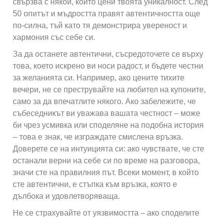
свързва с някой, който цени твоята уникалност. След
50 опитът и мъдростта правят автентичността още
по-силна, тъй като тя демонстрира увереност и
хармония със себе си.
За да останете автентични, съсредоточете се върху
това, което искрено ви носи радост, и бъдете честни
за желанията си. Например, ако цените тихите
вечери, не се преструвайте на любител на купоните,
само за да впечатлите някого. Ако забележите, че
събеседникът ви уважава вашата честност – може
би чрез усмивка или споделяне на подобна история
– това е знак, че изграждате смислена връзка.
Доверете се на интуицията си: ако чувствате, че сте
останали верни на себе си по време на разговора,
значи сте на правилния път. Всеки момент, в който
сте автентични, е стъпка към връзка, която е
дълбока и удовлетворяваща.
Не се страхувайте от уязвимостта – ако споделите