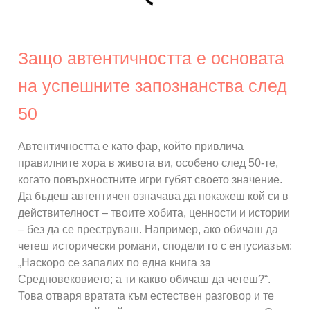
Защо автентичността е основата
на успешните запознанства след
50
Автентичността е като фар, който привлича
правилните хора в живота ви, особено след 50-те,
когато повърхностните игри губят своето значение.
Да бъдеш автентичен означава да покажеш кой си в
действителност – твоите хобита, ценности и истории
– без да се преструваш. Например, ако обичаш да
четеш исторически романи, сподели го с ентусиазъм:
„Наскоро се запалих по една книга за
Средновековието; а ти какво обичаш да четеш?“.
Това отваря вратата към естествен разговор и те