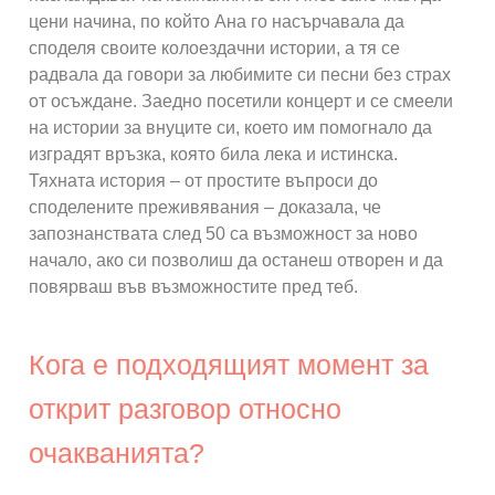
цени начина, по който Ана го насърчавала да
споделя своите колоездачни истории, а тя се
радвала да говори за любимите си песни без страх
от осъждане. Заедно посетили концерт и се смеели
на истории за внуците си, което им помогнало да
изградят връзка, която била лека и истинска.
Тяхната история – от простите въпроси до
споделените преживявания – доказала, че
запознанствата след 50 са възможност за ново
начало, ако си позволиш да останеш отворен и да
повярваш във възможностите пред теб.
Кога е подходящият момент за
открит разговор относно
очакванията?