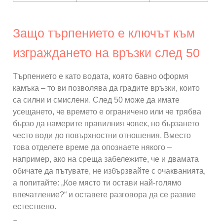
Защо търпението е ключът към
изграждането на връзки след 50
Търпението е като водата, която бавно оформя
камъка – то ви позволява да градите връзки, които
са силни и смислени. След 50 може да имате
усещането, че времето е ограничено или че трябва
бързо да намерите правилния човек, но бързането
често води до повърхностни отношения. Вместо
това отделете време да опознаете някого –
например, ако на среща забележите, че и двамата
обичате да пътувате, не избързвайте с очакванията,
а попитайте: „Кое място ти остави най-голямо
впечатление?“ и оставете разговора да се развие
естествено.