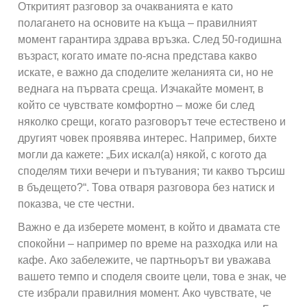
Откритият разговор за очакванията е като
полагането на основите на къща – правилният
момент гарантира здрава връзка. След 50-годишна
възраст, когато имате по-ясна представа какво
искате, е важно да споделите желанията си, но не
веднага на първата среща. Изчакайте момент, в
който се чувствате комфортно – може би след
няколко срещи, когато разговорът тече естествено и
другият човек проявява интерес. Например, бихте
могли да кажете: „Бих искал(а) някой, с когото да
споделям тихи вечери и пътувания; ти какво търсиш
в бъдещето?“. Това отваря разговора без натиск и
показва, че сте честни.
Важно е да изберете момент, в който и двамата сте
спокойни – например по време на разходка или на
кафе. Ако забележите, че партньорът ви уважава
вашето темпо и споделя своите цели, това е знак, че
сте избрали правилния момент. Ако чувствате, че