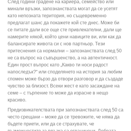
След години градене на кариера, семейство или
минали връзки, запознанствата могат да се усетят
като непозната територия, но същевременно
предлагат шанс да покажете кой сте днес. Може би
се питате дали все още сте привлекателни, дали ще
намерите някой, който цени навиците ви, или как да
балансирате живота си с нов партньор. Тези
притеснения са нормални – запознанствата след 50
не са въпрос на съвършенство, а на автентичност.
Един прост въпрос като „Какво ти носи радост
напоследък?“ или споделянето на история за любим
спомен може бързо да отвори разговор и да създаде
чувство за близост. Всеки жест е като засаждане на
семе – с търпение то може да израсне в нещо
красиво.
Предизвикателствата при запознанствата след 50 са
често срещани – може да се тревожите, че няма да
бъдете приети, или да се страхувате, че
възможностите за връзка са ограничени. Добрата