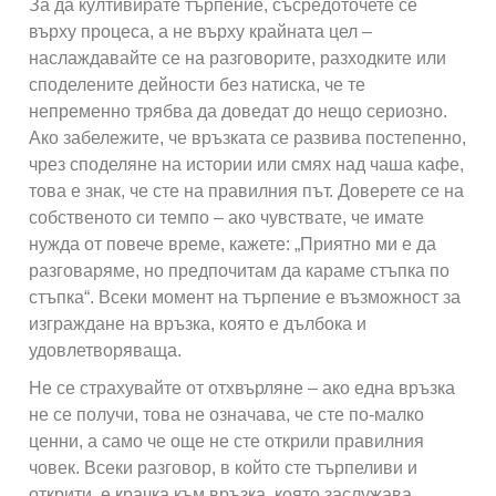
За да култивирате търпение, съсредоточете се
върху процеса, а не върху крайната цел –
наслаждавайте се на разговорите, разходките или
споделените дейности без натиска, че те
непременно трябва да доведат до нещо сериозно.
Ако забележите, че връзката се развива постепенно,
чрез споделяне на истории или смях над чаша кафе,
това е знак, че сте на правилния път. Доверете се на
собственото си темпо – ако чувствате, че имате
нужда от повече време, кажете: „Приятно ми е да
разговаряме, но предпочитам да караме стъпка по
стъпка“. Всеки момент на търпение е възможност за
изграждане на връзка, която е дълбока и
удовлетворяваща.
Не се страхувайте от отхвърляне – ако една връзка
не се получи, това не означава, че сте по-малко
ценни, а само че още не сте открили правилния
човек. Всеки разговор, в който сте търпеливи и
открити, е крачка към връзка, която заслужава