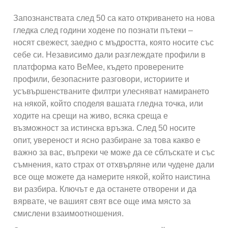
Запознанствата след 50 са като откриването на нова
гледка след години ходене по познати пътеки –
носят свежест, заедно с мъдростта, която носите със
себе си. Независимо дали разглеждате профили в
платформа като BeMee, където проверените
профили, безопасните разговори, историите и
усъвършенстваните филтри улесняват намирането
на някой, който споделя вашата гледна точка, или
ходите на срещи на живо, всяка среща е
възможност за истинска връзка. След 50 носите
опит, увереност и ясно разбиране за това какво е
важно за вас, въпреки че може да се сблъскате и със
съмнения, като страх от отхвърляне или чудене дали
все още можете да намерите някой, който наистина
ви разбира. Ключът е да останете отворени и да
вярвате, че вашият свят все още има място за
смислени взаимоотношения.