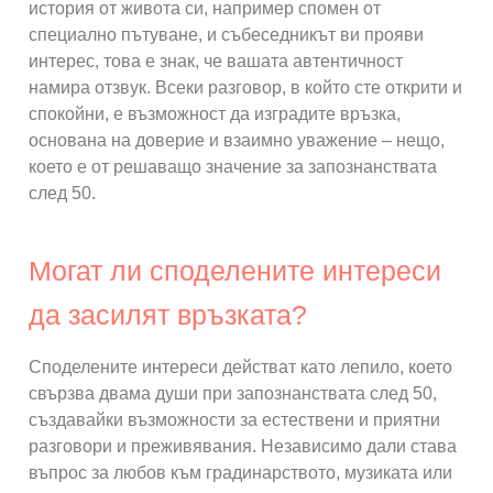
история от живота си, например спомен от
специално пътуване, и събеседникът ви прояви
интерес, това е знак, че вашата автентичност
намира отзвук. Всеки разговор, в който сте открити и
спокойни, е възможност да изградите връзка,
основана на доверие и взаимно уважение – нещо,
което е от решаващо значение за запознанствата
след 50.
Могат ли споделените интереси
да засилят връзката?
Споделените интереси действат като лепило, което
свързва двама души при запознанствата след 50,
създавайки възможности за естествени и приятни
разговори и преживявания. Независимо дали става
въпрос за любов към градинарството, музиката или