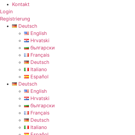
Kontakt
Login
Registrierung
Deutsch
English
Hrvatski
български
Français
Deutsch
Italiano
Español
Deutsch
English
Hrvatski
български
Français
Deutsch
Italiano
Español