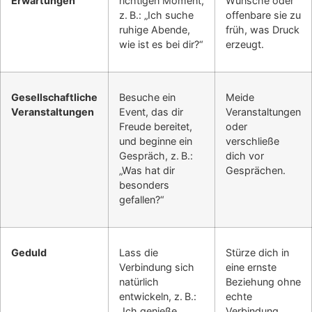
Erwartungen
richtigen Moment,
Wünsche oder
z. B.: „Ich suche
offenbare sie zu
ruhige Abende,
früh, was Druck
wie ist es bei dir?“
erzeugt.
Gesellschaftliche
Besuche ein
Meide
Veranstaltungen
Event, das dir
Veranstaltungen
Freude bereitet,
oder
und beginne ein
verschließe
Gespräch, z. B.:
dich vor
„Was hat dir
Gesprächen.
besonders
gefallen?“
Geduld
Lass die
Stürze dich in
Verbindung sich
eine ernste
natürlich
Beziehung ohne
entwickeln, z. B.:
echte
„Ich genieße
Verbindung.