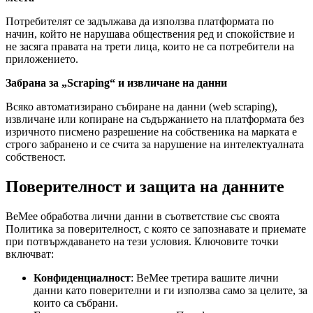
Потребителят се задължава да използва платформата по
начин, който не нарушава обществения ред и спокойствие и
не засяга правата на трети лица, които не са потребители на
приложението.
Забрана за „Scraping“ и извличане на данни
Всяко автоматизирано събиране на данни (web scraping),
извличане или копиране на съдържанието на платформата без
изричното писмено разрешение на собственика на марката е
строго забранено и се счита за нарушение на интелектуалната
собственост.
Поверителност и защита на данните
BeMee обработва лични данни в съответствие със своята
Политика за поверителност, с която се запознавате и приемате
при потвърждаването на тези условия. Ключовите точки
включват:
Конфиденциалност
: BeMee третира вашите лични
данни като поверителни и ги използва само за целите, за
които са събрани.