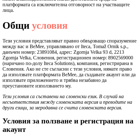
платформата са изключителна отговорност на участващите
лица.
Общи
условия
Тези условия представляват правно обвързващо споразумение
между вас и BeMee, управлявано от Iteca, Tomaž Ornik s.p.,
данъчен номер: 23891084, адрес: Zgornja Velka 93 d, 2213
Zgornja Velka, Словения, регистрационен номер: 8902569000
(наричано по-долу Iteca Solutions), компания, регистрирана в
Словения. Ако не сте съгласни с тези условия, нямате право
да използвате платформата BeMee, да създавате акаунт или да
използвате приложението и трябва незабавно да
преустановите използването му.
Тези условия са съставени на словенски език. В случай на
несъответствия между словенската версия и преводите на
други езици, за меродавна се счита словенската версия.
Условия за ползване и регистрация на
акаунт