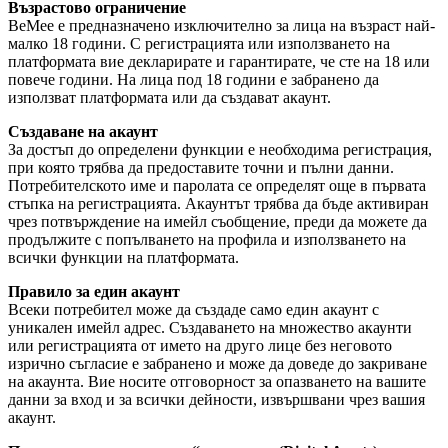
Възрастово ограничение
BeMee е предназначено изключително за лица на възраст най-
малко 18 години. С регистрацията или използването на
платформата вие декларирате и гарантирате, че сте на 18 или
повече години. На лица под 18 години е забранено да
използват платформата или да създават акаунт.
Създаване на акаунт
За достъп до определени функции е необходима регистрация,
при която трябва да предоставите точни и пълни данни.
Потребителското име и паролата се определят още в първата
стъпка на регистрацията. Акаунтът трябва да бъде активиран
чрез потвърждение на имейл съобщение, преди да можете да
продължите с попълването на профила и използването на
всички функции на платформата.
Правило за един акаунт
Всеки потребител може да създаде само един акаунт с
уникален имейл адрес. Създаването на множество акаунти
или регистрацията от името на друго лице без неговото
изрично съгласие е забранено и може да доведе до закриване
на акаунта. Вие носите отговорност за опазването на вашите
данни за вход и за всички дейности, извършвани чрез вашия
акаунт.