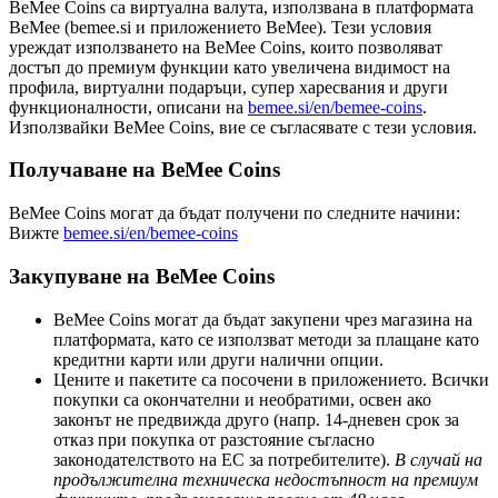
BeMee Coins
са виртуална валута, използвана в платформата
BeMee (bemee.si и приложението BeMee). Тези условия
уреждат използването на
BeMee Coins
, които позволяват
достъп до премиум функции като увеличена видимост на
профила, виртуални подаръци, супер харесвания и други
функционалности, описани на
bemee.si/en/bemee-coins
.
Използвайки
BeMee Coins
, вие се съгласявате с тези условия.
Получаване на BeMee Coins
BeMee Coins
могат да бъдат получени по следните начини:
Вижте
bemee.si/en/bemee-coins
Закупуване на BeMee Coins
BeMee Coins
могат да бъдат закупени чрез магазина на
платформата, като се използват методи за плащане като
кредитни карти или други налични опции.
Цените и пакетите са посочени в приложението. Всички
покупки са окончателни и необратими, освен ако
законът не предвижда друго (напр. 14-дневен срок за
отказ при покупка от разстояние съгласно
законодателството на ЕС за потребителите).
В случай на
продължителна техническа недостъпност на премиум