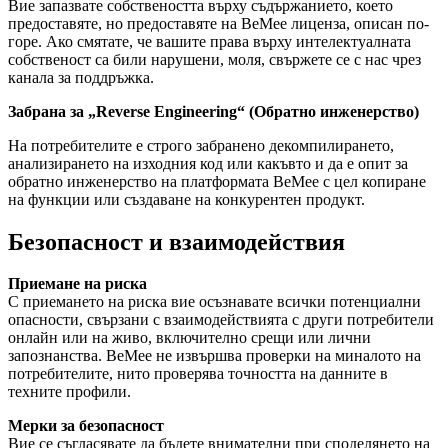
Вие запазвате собствеността върху съдържанието, което
предоставяте, но предоставяте на BeMee лиценза, описан по-
горе. Ако смятате, че вашите права върху интелектуалната
собственост са били нарушени, моля, свържете се с нас чрез
канала за поддръжка.
Забрана за „Reverse Engineering“ (Обратно инженерство)
На потребителите е строго забранено декомпилирането,
анализирането на изходния код или какъвто и да е опит за
обратно инженерство на платформата BeMee с цел копиране
на функции или създаване на конкурентен продукт.
Безопасност и взаимодействия
Приемане на риска
С приемането на риска вие осъзнавате всички потенциални
опасности, свързани с взаимодействията с други потребители
онлайн или на живо, включително срещи или лични
запознанства. BeMee не извършва проверки на миналото на
потребителите, нито проверява точността на данните в
техните профили.
Мерки за безопасност
Вие се съгласявате да бъдете внимателни при споделянето на