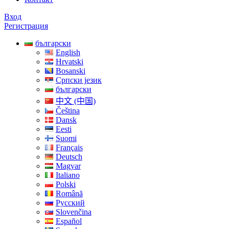
Вход
Регистрация
български
English
Hrvatski
Bosanski
Српски језик
български
中文 (中国)
Čeština
Dansk
Eesti
Suomi
Français
Deutsch
Magyar
Italiano
Polski
Română
Русский
Slovenčina
Español