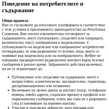
Поведение на потребителите и
съдържание
Общи правила
Вие се съгласявате да използвате платформата в съответствие
с тези условия и приложимото законодателство на Република
Словения. Вие носите изключителна отговорност за
съдържанието, което публикувате, споделяте или изпращате,
включително текст, изображения и видеоклипове. С
публикуването на видеоклип или изображение потребителят
потвърждава, че има разрешение от всички лица, които се
появяват във видеоклипа или на изображението.
BeMee не
извършва предварителен редакционен контрол върху всички
съобщения в реално време.
Забранените действия включват,
но не се ограничават до:
Публикуване или споделяне на съдържание, което е
непристойно, клеветническо, заплашително, тормозещо,
дискриминационно или незаконно.
Включване на лични данни за контакт (напр. телефонни
номера, имейл адреси, социални мрежи) в профили или
първоначални съобщения, освен ако това не е разрешено
след установяване на взаимен контакт.
Участие в търговски дейности, като реклама или