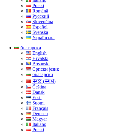
Italiano
Polski
Română
Русский
Slovenčina
Español
Svenska
Українська
български
English
Hrvatski
Bosanski
Српски језик
български
中文 (中国)
Čeština
Dansk
Eesti
Suomi
Français
Deutsch
Magyar
Italiano
Polski