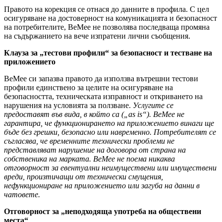
Правото на корекция се отнася до данните в профила. С цел
осигуряване на достоверност на комуникацията и безопасност
на потребителите, BeMee не позволява последваща промяна
на съдържанието на вече изпратени лични съобщения.
Клауза за „тестови профили“ за безопасност и тестване на
приложението
BeMee си запазва правото да използва вътрешни тестови
профили единствено за целите на осигуряване на
безопасността, техническата изправност и откриването на
нарушения на условията за ползване.
Услугите се
предоставят във вида, в който са („as is“). BeMee не
гарантира, че функционирането на приложението винаги ще
бъде без грешки, безопасно или навременно. Потребителят се
съгласява, че временните технически проблеми не
представляват нарушение на договора от страна на
собственика на марката. BeMee не поема никаква
отговорност за евентуални неимуществени или имуществени
вреди, произтичащи от технически смущения,
нефункциониране на приложението или загуба на данни в
чатовете.
Отговорност за „неподходяща употреба на обществени
места“