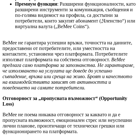
Премиум функции
: Разширени функционалности, като
разширени инструменти за комуникация, съобщения и
по-голяма видимост на профила, са достъпни за
потребители, които закупят абонамент („Членство“) или
виртуална валута („BeMee Coins“).
BeMee не гарантира успешни връзки, точността на данните,
предоставени от потребителите, или уместността на
контактите, установени чрез платформата. Потребителите
използват платформата на собствена отговорност.
BeMee
предлага само платформа за запознанства. Не гарантираме,
че използването на услугата ще доведе до успешно
съвпадение, връзка или среща на живо. Броят и качеството
на взаимодействията зависят от активността и
поведението на самите потребители.
Отговорност за „пропусната възможност“ (Opportunity
Loss)
BeMee не поема никаква отговорност за каквато и да е
пропусната възможност, емоционален стрес или неуспешни
лични планове, произтичащи от технически грешки или
функционирането на платформата.