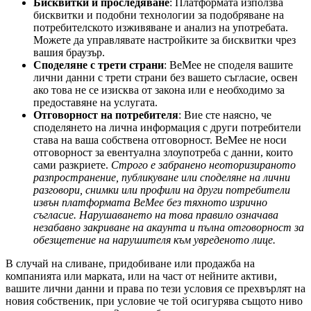
Бисквитки и проследяване
: Платформата използва
бисквитки и подобни технологии за подобряване на
потребителското изживяване и анализ на употребата.
Можете да управлявате настройките за бисквитки чрез
вашия браузър.
Споделяне с трети страни
: BeMee не споделя вашите
лични данни с трети страни без вашето съгласие, освен
ако това не се изисква от закона или е необходимо за
предоставяне на услугата.
Отговорност на потребителя
: Вие сте наясно, че
споделянето на лична информация с други потребители
става на ваша собствена отговорност. BeMee не носи
отговорност за евентуална злоупотреба с данни, които
сами разкриете.
Строго е забранено неоторизираното
разпространение, публикуване или споделяне на лични
разговори, снимки или профили на други потребители
извън платформата BeMee без тяхното изрично
съгласие. Нарушаването на това правило означава
незабавно закриване на акаунта и пълна отговорност за
обезщетение на нарушителя към увреденото лице.
В случай на сливане, придобиване или продажба на
компанията или марката, или на част от нейните активи,
вашите лични данни и права по тези условия се прехвърлят на
новия собственик, при условие че той осигурява същото ниво