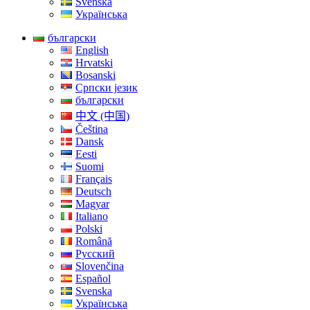
Svenska
Українська
български
English
Hrvatski
Bosanski
Српски језик
български
中文 (中国)
Čeština
Dansk
Eesti
Suomi
Français
Deutsch
Magyar
Italiano
Polski
Română
Русский
Slovenčina
Español
Svenska
Українська