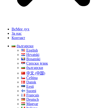
BeMee дух
За нас
Контакт
български
English
Hrvatski
Bosanski
Српски језик
български
中文 (中国)
Čeština
Dansk
Eesti
Suomi
Français
Deutsch
Magyar