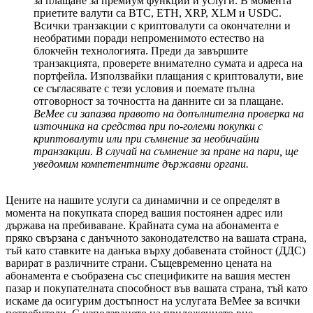
за плащане за премиум функции и услуги. В момента
приетите валути са BTC, ETH, XRP, XLM и USDC.
Всички транзакции с криптовалути са окончателни и
необратими поради непроменимото естество на
блокчейн технологията. Преди да завършите
транзакцията, проверете внимателно сумата и адреса на
портфейла. Използвайки плащания с криптовалути, вие
се съгласявате с тези условия и поемате пълна
отговорност за точността на данните си за плащане.
BeMee си запазва правото на допълнителна проверка на
източника на средства при по-големи покупки с
криптовалути или при съмнение за необичайни
транзакции. В случай на съмнение за пране на пари, ще
уведомим компетентните държавни органи.
Цените на нашите услуги са динамични и се определят в
момента на покупката според вашия постоянен адрес или
държава на пребиваване. Крайната сума на абонамента е
пряко свързана с данъчното законодателство на вашата страна,
тъй като ставките на данъка върху добавената стойност (ДДС)
варират в различните страни. Същевременно цената на
абонамента е съобразена със спецификите на вашия местен
пазар и покупателната способност във вашата страна, тъй като
искаме да осигурим достъпност на услугата BeMee за всички