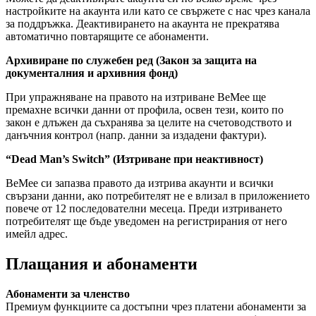
настройките на акаунта или като се свържете с нас чрез канала
за поддръжка. Деактивирането на акаунта не прекратява
автоматично повтарящите се абонаменти.
Архивиране по служебен ред (Закон за защита на
документалния и архивния фонд)
При упражняване на правото на изтриване BeMee ще
премахне всички данни от профила, освен тези, които по
закон е длъжен да съхранява за целите на счетоводството и
данъчния контрол (напр. данни за издадени фактури).
“Dead Man’s Switch” (Изтриване при неактивност)
BeMee си запазва правото да изтрива акаунти и всички
свързани данни, ако потребителят не е влизал в приложението
повече от 12 последователни месеца. Преди изтриването
потребителят ще бъде уведомен на регистрирания от него
имейл адрес.
Плащания и абонаменти
Абонаменти за членство
Премиум функциите са достъпни чрез платени абонаменти за