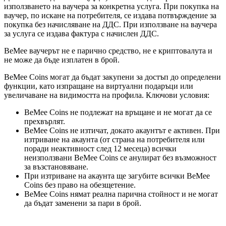
използването на ваучера за конкретна услуга. При покупка на
ваучер, по искане на потребителя, се издава потвърждение за
покупка без начисляване на ДДС. При използване на ваучера
за услуга се издава фактура с начислен ДДС.
BeMee ваучерът не е парично средство, не е криптовалута и
не може да бъде изплатен в брой.
BeMee Coins могат да бъдат закупени за достъп до определени
функции, като изпращане на виртуални подаръци или
увеличаване на видимостта на профила. Ключови условия:
BeMee Coins не подлежат на връщане и не могат да се
прехвърлят.
BeMee Coins
не изтичат, докато акаунтът е активен. При
изтриване на акаунта (от страна на потребителя или
поради неактивност след 12 месеца) всички
неизползвани
BeMee Coins
се анулират без възможност
за възстановяване.
При изтриване на акаунта ще загубите всички
BeMee
Coins
без право на обезщетение.
BeMee Coins нямат реална парична стойност и не могат
да бъдат заменени за пари в брой.