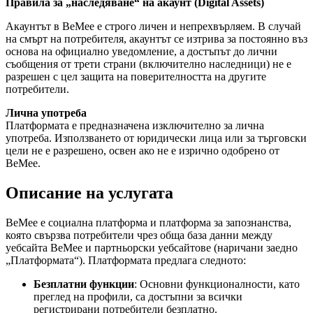
Правила за „наследяване“ на акаунт (Digital Assets)
Акаунтът в BeMee е строго личен и непрехвърляем. В случай
на смърт на потребителя, акаунтът се изтрива за постоянно въз
основа на официално уведомление, а достъпът до лични
съобщения от трети страни (включително наследници) не е
разрешен с цел защита на поверителността на другите
потребители.
Лична употреба
Платформата е предназначена изключително за лична
употреба. Използването от юридически лица или за търговски
цели не е разрешено, освен ако не е изрично одобрено от
BeMee.
Описание на услугата
BeMee е социална платформа и платформа за запознанства,
която свързва потребители чрез обща база данни между
уебсайта BeMee и партньорски уебсайтове (наричани заедно
„Платформата“). Платформата предлага следното:
Безплатни функции
: Основни функционалности, като
преглед на профили, са достъпни за всички
регистрирани потребители безплатно.