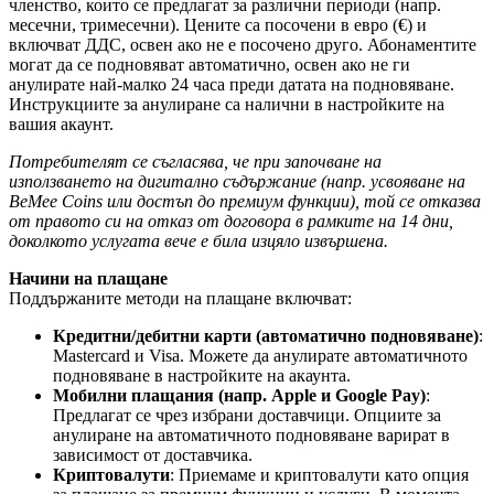
членство, които се предлагат за различни периоди (напр.
месечни, тримесечни). Цените са посочени в евро (€) и
включват ДДС, освен ако не е посочено друго. Абонаментите
могат да се подновяват автоматично, освен ако не ги
анулирате най-малко 24 часа преди датата на подновяване.
Инструкциите за анулиране са налични в настройките на
вашия акаунт.
Потребителят се съгласява, че при започване на
използването на дигитално съдържание (напр. усвояване на
BeMee Coins или достъп до премиум функции), той се отказва
от правото си на отказ от договора в рамките на 14 дни,
доколкото услугата вече е била изцяло извършена.
Начини на плащане
Поддържаните методи на плащане включват:
Кредитни/дебитни карти (автоматично подновяване)
:
Mastercard и Visa. Можете да анулирате автоматичното
подновяване в настройките на акаунта.
Мобилни плащания (напр. Apple и Google Pay)
:
Предлагат се чрез избрани доставчици. Опциите за
анулиране на автоматичното подновяване варират в
зависимост от доставчика.
Криптовалути
: Приемаме и криптовалути като опция