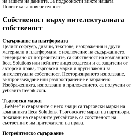
на защита на данните.
За подробности вижте нашата
Политика за поверителност.
Собственост върху интелектуалната
собственост
Съдържание на платформата
Целият софтуер, дизайн, текстове, изображения и други
материали в платформата, с изключение на съдържанието,
генерирано от потребителите, са собственост на компанията
Iteca Solutions или нейните лицензодатели и са защитени от
авторски права, търговски марки и други закони за
интелектуална собственост. Неоторизираното използване,
възпроизвеждане или разпространение е забранено.
Изображенията, използвани в приложението, са получени от
уебсайта freepik.com.
Търговски марки
„BeMee“ и свързаните с него знаци са търговски марки на
компанията Iteca Solutions. Търговските марки на партньори,
показани на свързаните уебсайтове, са собственост на
съответните им притежатели на права.
Потребителско съдържание