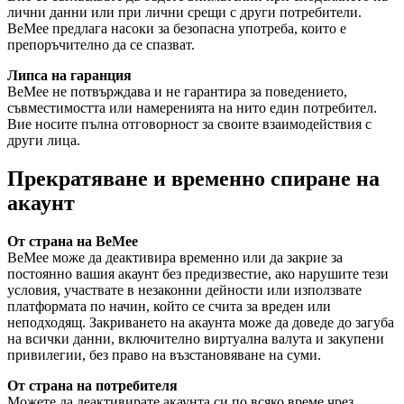
лични данни или при лични срещи с други потребители.
BeMee предлага насоки за безопасна употреба, които е
препоръчително да се спазват.
Липса на гаранция
BeMee не потвърждава и не гарантира за поведението,
съвместимостта или намеренията на нито един потребител.
Вие носите пълна отговорност за своите взаимодействия с
други лица.
Прекратяване и временно спиране на
акаунт
От страна на BeMee
BeMee може да деактивира временно или да закрие за
постоянно вашия акаунт без предизвестие, ако нарушите тези
условия, участвате в незаконни дейности или използвате
платформата по начин, който се счита за вреден или
неподходящ. Закриването на акаунта може да доведе до загуба
на всички данни, включително виртуална валута и закупени
привилегии, без право на възстановяване на суми.
От страна на потребителя
Можете да деактивирате акаунта си по всяко време чрез