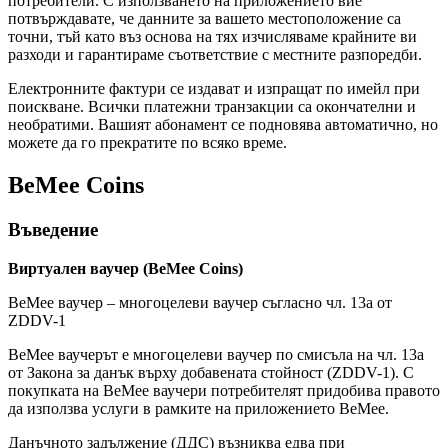
потребители. С използването на приложението вие
потвърждавате, че данните за вашето местоположение са
точни, тъй като въз основа на тях изчисляваме крайните ви
разходи и гарантираме съответствие с местните разпоредби.
Електронните фактури се издават и изпращат по имейл при
поискване. Всички платежни транзакции са окончателни и
необратими. Вашият абонамент се подновява автоматично, но
можете да го прекратите по всяко време.
BeMee Coins
Въведение
Виртуален ваучер (BeMee Coins)
BeMee ваучер – многоцелеви ваучер съгласно чл. 13а от
ZDDV-1
BeMee ваучерът е многоцелеви ваучер по смисъла на чл. 13а
от Закона за данък върху добавената стойност (ZDDV-1). С
покупката на BeMee ваучери потребителят придобива правото
да използва услуги в рамките на приложението BeMee.
Данъчното задължение (ДДС) възниква едва при