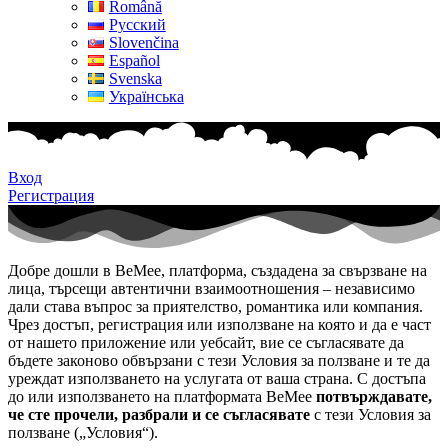
Română
Русский
Slovenčina
Español
Svenska
Українська
Вход
Регистрация
Добре дошли в BeMee, платформа, създадена за свързване на
лица, търсещи автентични взаимоотношения – независимо
дали става въпрос за приятелство, романтика или компания.
Чрез достъп, регистрация или използване на която и да е част
от нашето приложение или уебсайт, вие се съгласявате да
бъдете законово обвързани с тези Условия за ползване и те да
уреждат използването на услугата от ваша страна. С достъпа
до или използването на платформата BeMee
потвърждавате,
че сте прочели, разбрали и се съгласявате
с тези Условия за
ползване („Условия“).