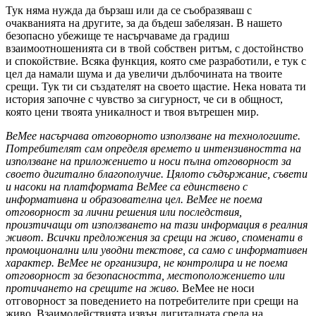
Тук няма нужда да бързаш или да се съобразяваш с
очакванията на другите, за да бъдеш забелязан. В нашето
безопасно убежище те насърчаваме да градиш
взаимоотношенията си в твой собствен ритъм, с достойнство
и спокойствие. Всяка функция, която сме разработили, е тук с
цел да намали шума и да увеличи дълбочината на твоите
срещи. Тук ти си създателят на своето щастие. Нека новата ти
история започне с чувство за сигурност, че си в общност,
която цени твоята уникалност и твоя вътрешен мир.
BeMee насърчава отговорното използване на технологиите.
Потребителят сам определя времето и интензивността на
използване на приложението и носи пълна отговорност за
своето дигитално благополучие.
Цялото съдържание, съвети
и насоки на платформата BeMee са единствено с
информативна и образователна цел. BeMee не поема
отговорност за лични решения или последствия,
произтичащи от използването на тази информация в реалния
живот.
Всички предложения за срещи на живо, споменати в
промоционални или уводни текстове, са само с информативен
характер. BeMee не организира, не контролира и не поема
отговорност за безопасността, местоположението или
протичането на срещите на живо.
BeMee не носи
отговорност за поведението на потребителите при срещи на
живо. Взаимодействията извън дигиталната среда на