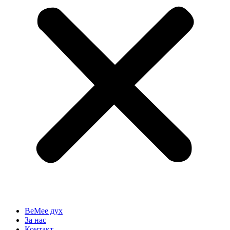
BeMee дух
За нас
Контакт