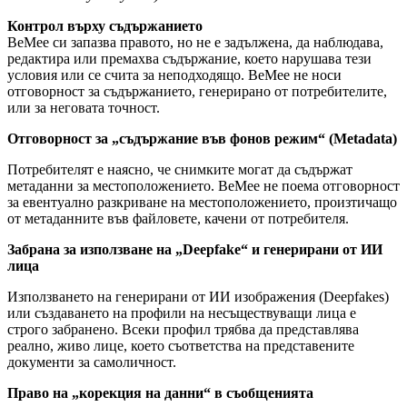
Контрол върху съдържанието
BeMee си запазва правото, но не е задължена, да наблюдава,
редактира или премахва съдържание, което нарушава тези
условия или се счита за неподходящо. BeMee не носи
отговорност за съдържанието, генерирано от потребителите,
или за неговата точност.
Отговорност за „съдържание във фонов режим“ (Metadata)
Потребителят е наясно, че снимките могат да съдържат
метаданни за местоположението. BeMee не поема отговорност
за евентуално разкриване на местоположението, произтичащо
от метаданните във файловете, качени от потребителя.
Забрана за използване на „Deepfake“ и генерирани от ИИ
лица
Използването на генерирани от ИИ изображения (Deepfakes)
или създаването на профили на несъществуващи лица е
строго забранено. Всеки профил трябва да представлява
реално, живо лице, което съответства на представените
документи за самоличност.
Право на „корекция на данни“ в съобщенията