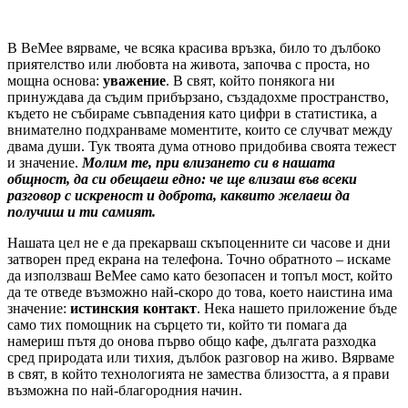
В BeMee вярваме, че всяка красива връзка, било то дълбоко
приятелство или любовта на живота, започва с проста, но
мощна основа:
уважение
. В свят, който понякога ни
принуждава да съдим прибързано, създадохме пространство,
където не събираме съвпадения като цифри в статистика, а
внимателно подхранваме моментите, които се случват между
двама души. Тук твоята дума отново придобива своята тежест
и значение.
Молим те, при влизането си в нашата
общност, да си обещаеш едно: че ще влизаш във всеки
разговор с искреност и доброта, каквито желаеш да
получиш и ти самият.
Нашата цел не е да прекарваш скъпоценните си часове и дни
затворен пред екрана на телефона. Точно обратното – искаме
да използваш BeMee само като безопасен и топъл мост, който
да те отведе възможно най-скоро до това, което наистина има
значение:
истинския контакт
. Нека нашето приложение бъде
само тих помощник на сърцето ти, който ти помага да
намериш пътя до онова първо общо кафе, дългата разходка
сред природата или тихия, дълбок разговор на живо. Вярваме
в свят, в който технологията не замества близостта, а я прави
възможна по най-благородния начин.