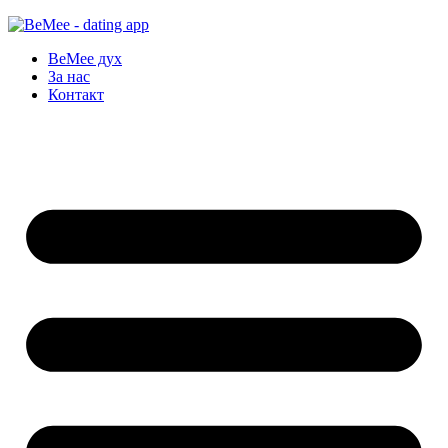
BeMee дух
За нас
Контакт