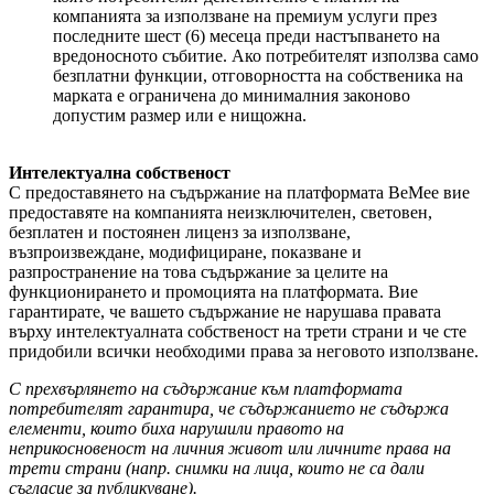
компанията за използване на премиум услуги през
последните шест (6) месеца преди настъпването на
вредоносното събитие. Ако потребителят използва само
безплатни функции, отговорността на собственика на
марката е ограничена до минималния законово
допустим размер или е нищожна.
Интелектуална собственост
С предоставянето на съдържание на платформата BeMee вие
предоставяте на компанията неизключителен, световен,
безплатен и постоянен лиценз за използване,
възпроизвеждане, модифициране, показване и
разпространение на това съдържание за целите на
функционирането и промоцията на платформата. Вие
гарантирате, че вашето съдържание не нарушава правата
върху интелектуалната собственост на трети страни и че сте
придобили всички необходими права за неговото използване.
С прехвърлянето на съдържание към платформата
потребителят гарантира, че съдържанието не съдържа
елементи, които биха нарушили правото на
неприкосновеност на личния живот или личните права на
трети страни (напр. снимки на лица, които не са дали
съгласие за публикуване).