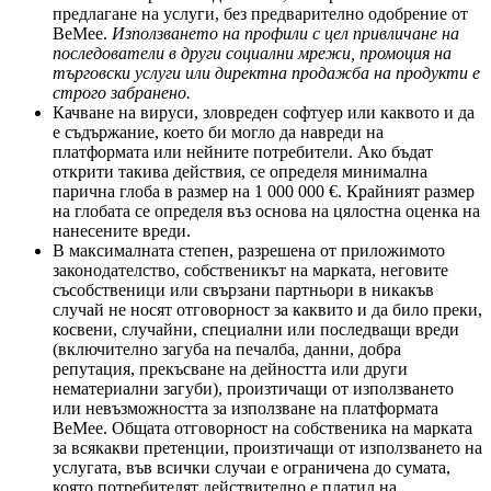
предлагане на услуги, без предварително одобрение от
BeMee.
Използването на профили с цел привличане на
последователи в други социални мрежи, промоция на
търговски услуги или директна продажба на продукти е
строго забранено.
Качване на вируси, зловреден софтуер или каквото и да
е съдържание, което би могло да навреди на
платформата или нейните потребители. Ако бъдат
открити такива действия, се определя минимална
парична глоба в размер на 1 000 000 €. Крайният размер
на глобата се определя въз основа на цялостна оценка на
нанесените вреди.
В максималната степен, разрешена от приложимото
законодателство, собственикът на марката, неговите
съсобственици или свързани партньори в никакъв
случай не носят отговорност за каквито и да било преки,
косвени, случайни, специални или последващи вреди
(включително загуба на печалба, данни, добра
репутация, прекъсване на дейността или други
нематериални загуби), произтичащи от използването
или невъзможността за използване на платформата
BeMee. Общата отговорност на собственика на марката
за всякакви претенции, произтичащи от използването на
услугата, във всички случаи е ограничена до сумата,
която потребителят действително е платил на