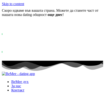
Skip to content
Скоро идваме във вашата страна. Можете да станете част от
нашата нова dating общност
още днес
!
Вече повече от
0+
регистрирани в списъка на чакащите ..
Status: PERMISSION_DENIED - User does not have sufficient permiss
for this property. To learn more about Property ID, see
https://developers.google.com/analytics/devguides/reporting/data/v1/pro
id.
Status: PERMISSION_DENIED - User does not have sufficient permis
for this property. To learn more about Property ID, see
https://developers.google.com/analytics/devguides/reporting/data/v1/pro
id. посещения през последните 28 дни
BeMee дух
За нас
Контакт