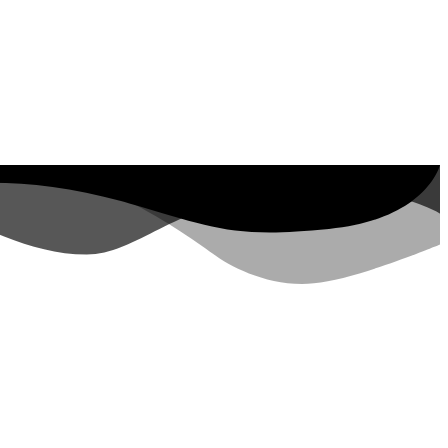
Property ID, see
Besuche in den letzten 7
Tagen
lopers.google.com/analytics/devguides/reporting/data/v1/property-id.