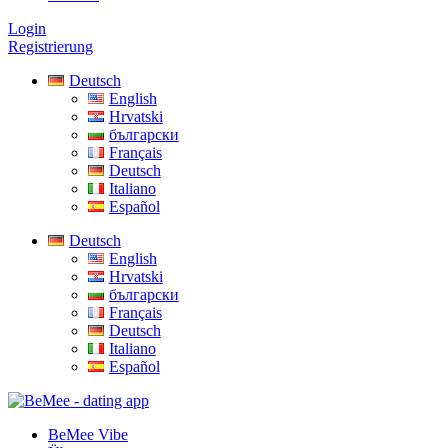
Login
Registrierung
Deutsch
English
Hrvatski
български
Français
Deutsch
Italiano
Español
Deutsch
English
Hrvatski
български
Français
Deutsch
Italiano
Español
BeMee Vibe