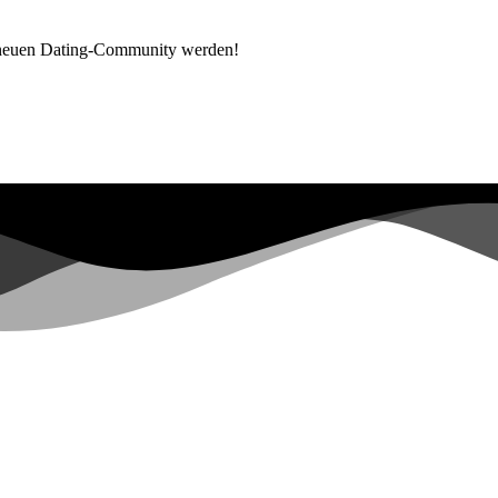
 neuen Dating-Community werden!
Bereits mehr als
0+
auf der Warteliste registriert ...
|
ot have sufficient permissions for this property. To learn more about 
ers.google.com/analytics/devguides/reporting/data/v1/property-id.
ons for this property. To learn more about Property ID, see https://deve
Besuche in den letzten 28 Tagen