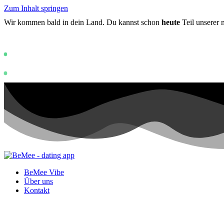
Zum Inhalt springen
Wir kommen bald in dein Land. Du kannst schon
heute
Teil unserer
Status: PERMISSION_DENIED - User does n
https://develop
Status: PERMISSION_DENIED - User does not have sufficient permissi
BeMee Vibe
Über uns
Kontakt