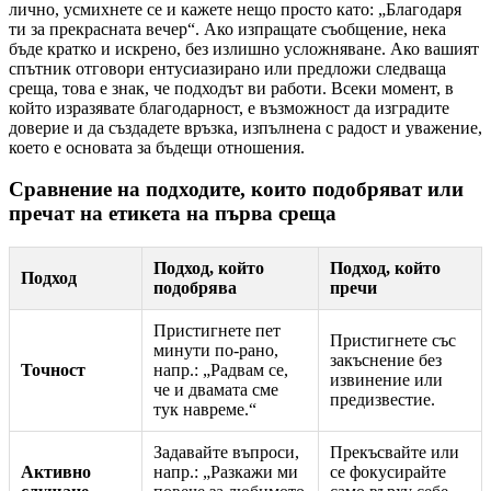
лично, усмихнете се и кажете нещо просто като: „Благодаря
ти за прекрасната вечер“. Ако изпращате съобщение, нека
бъде кратко и искрено, без излишно усложняване. Ако вашият
спътник отговори ентусиазирано или предложи следваща
среща, това е знак, че подходът ви работи. Всеки момент, в
който изразявате благодарност, е възможност да изградите
доверие и да създадете връзка, изпълнена с радост и уважение,
което е основата за бъдещи отношения.
Сравнение на подходите, които подобряват или
пречат на етикета на първа среща
Подход, който
Подход, който
Подход
подобрява
пречи
Пристигнете пет
Пристигнете със
минути по-рано,
закъснение без
Точност
напр.: „Радвам се,
извинение или
че и двамата сме
предизвестие.
тук навреме.“
Задавайте въпроси,
Прекъсвайте или
Активно
напр.: „Разкажи ми
се фокусирайте