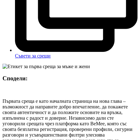
Съвети за срещи
Сподели:
Първата среща е като началната страница на нова глава –
възможност да направите добро впечатление, да покажете
своята автентичност и да положите основите на връзка,
изпълнена с радост и доверие. Независимо дали сте
уговорили срещата чрез платформа като BeMee, която със
своята безплатна регистрация, проверени профили, сигурни
разговори и усъвършенствани филтри улеснява