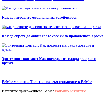
Как да изградите емоционална устойчивост
Как да спрете да обвинявате себе си за провалената връзка
Зрителният контакт: Как погледът изгражда доверие и
връзка
BeMee монети – Твоят ключ към изпъкване в BeMee
Изтеглете приложението BeMee
напълно безплатно