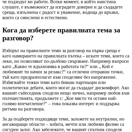
че подходът ви работи. Всеки момент, в който наистина
слушате, е възможност да изградите доверие и да създадете
среща, изпълнена с радост и уважение, водеща до връзки,
които са смислени и естествени.
Кога да изберете правилната тема за
разговор?
Изборът на правилните теми за разговор на първа среща е
като намирането на правилната пътека – искате теми, които са
леки, но позволяват по-дълбоко свързване. Например въпроси
като „Какво те вдъхновява в работата ти?“ или „ Кой е
любимият ти начин за релакс?“ са отлични отправни точки,
тъй като предразполагат към споделяне без напрежение.
Избягвайте тежки теми като бивши партньори или
политически дебати, които могат да създадат дискомфорт. Ако
вашият събеседник сподели нещо лично, например любов към
пътешествията, продължете с: „Кое място ти остави най-
голямо впечатление?“ – това показва интерес и поддържа
ритъма на разговора.
За да подберете подходящи теми, заложете на неутрални, но
ангажиращи области – хобита, мечти или любими филми са
сигурен залог. Ако забележите, че вашият спътник споделя