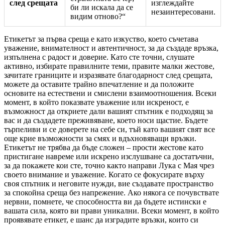
след срещата
изглеждайте
би ли искала да се
незаинтересовани.
видим отново?“
Етикетът за първа среща е като изкуство, което съчетава
уважение, внимателност и автентичност, за да създаде връзка,
изпълнена с радост и доверие. Като сте точни, слушате
активно, избирате правилните теми, правите малки жестове,
зачитате границите и изразявате благодарност след срещата,
можете да оставите трайно впечатление и да положите
основите на естествени и смислени взаимоотношения. Всеки
момент, в който показвате уважение или искреност, е
възможност да откриете дали вашият спътник е подходящ за
вас и да създадете преживяване, което носи щастие. Бъдете
търпеливи и се доверете на себе си, тъй като вашият свят все
още крие възможности за смях и вдъхновяващи връзки.
Етикетът не трябва да бъде сложен – прости жестове като
пристигане навреме или искрено изслушване са достатъчни,
за да покажете кои сте, точно както направи Лука с Мая чрез
своето внимание и уважение. Когато се фокусирате върху
своя спътник и неговите нужди, вие създавате пространство
за спокойна среща без напрежение. Ако някога се почувствате
нервни, помнете, че способността ви да бъдете истински е
вашата сила, която ви прави уникални. Всеки момент, в който
проявявате етикет, е шанс да изградите връзки, които си