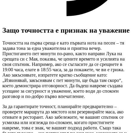
Защо точността е признак на уважение
Точността на първа среща е като първата нота на песен – тя
задава тона за една уважителна и приятна вечер.
Пристигането пет минути по-рано, както направи Лука на
срещата си с Мая, показва, че цените времето и усилията на
своя спътник. Например, ако се съгласите да се срещнете в
19:00 часа, елате в 18:55 часа, за да покажете, че ви е грижа.
Ако закъснявате, изпратете кратко съобщение като:
„Извинявай, закъснявам с пет минути, ще бъда там скоро“,
което демонстрира отговорност. Да бъдеш навреме създава
усещане за сигурност и уважение, което води до спокоен
разговор и по-добро първо впечатление.
За да гарантирате точност, планирайте предварително –
проверете маршрута до мястото или резервирайте маса, ако
отивате в ресторант. Ако забележите, че вашият спътник се
усмихва или изглежда по-спокоен, когато пристигнете
навреме, това е знак, че вашият подход работи. Също така