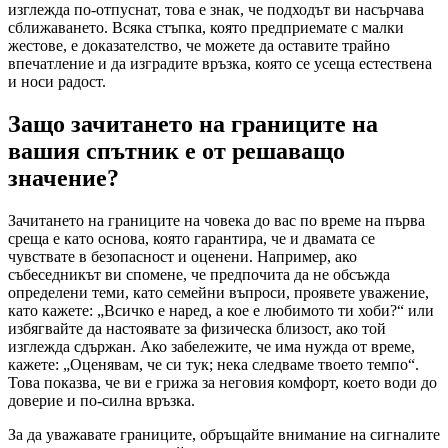
изглежда по-отпуснат, това е знак, че подходът ви насърчава
сближаването. Всяка стъпка, която предприемате с малки
жестове, е доказателство, че можете да оставите трайно
впечатление и да изградите връзка, която се усеща естествена
и носи радост.
Защо зачитането на границите на
вашия спътник е от решаващо
значение?
Зачитането на границите на човека до вас по време на първа
среща е като основа, която гарантира, че и двамата се
чувствате в безопасност и оценени. Например, ако
събеседникът ви спомене, че предпочита да не обсъжда
определени теми, като семейни въпроси, проявете уважение,
като кажете: „Всичко е наред, а кое е любимото ти хоби?“ или
избягвайте да настоявате за физическа близост, ако той
изглежда сдържан. Ако забележите, че има нужда от време,
кажете: „Оценявам, че си тук; нека следваме твоето темпо“.
Това показва, че ви е грижа за неговия комфорт, което води до
доверие и по-силна връзка.
За да уважавате границите, обръщайте внимание на сигналите