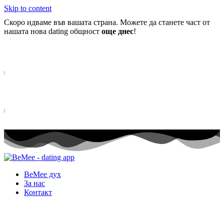
Skip to content
Скоро идваме във вашата страна. Можете да станете част от
нашата нова dating общност
още днес
!
Вече повече от
0+
регистрирани в списъка на чакащите ..
Status: PERMISSION_DENIED - User does not have sufficient permiss
for this property. To learn more about Property ID, see
https://developers.google.com/analytics/devguides/reporting/data/v1/pro
id.
Status: PERMISSION_DENIED - User does not have sufficient permis
for this property. To learn more about Property ID, see
https://developers.google.com/analytics/devguides/reporting/data/v1/pro
id. посещения през последните 28 дни
BeMee дух
За нас
Контакт