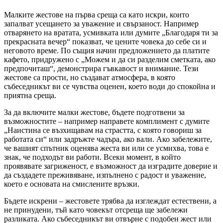
Малките жестове на първа среща са като искри, които
запалват усещането за уважение и свързаност. Например
отварянето на вратата, усмивката или думите „Благодаря ти за
прекрасната вечер“ показват, че цените човека до себе си и
неговото време. По същия начин предложението да платите
кафето, придружено с „Можем и да си разделим сметката, ако
предпочиташ“, демонстрира гъвкавост и внимание. Тези
жестове са прости, но създават атмосфера, в която
събеседникът ви се чувства оценен, което води до спокойна и
приятна среща.
За да включите малки жестове, бъдете подготвени за
възможностите – например направете комплимент с думите
„Наистина се възхищавам на страстта, с която говориш за
работата си“ или задръжте чадъра, ако вали. Ако забележите,
че вашият спътник оценява жеста ви или се усмихва, това е
знак, че подходът ви работи. Всеки момент, в който
проявявате загриженост, е възможност да изградите доверие и
да създадете преживяване, изпълнено с радост и уважение,
което е основата на смислените връзки.
Бъдете искрени – жестовете трябва да изглеждат естествени, а
не принудени, тъй като човекът отсреща ще забележи
разликата. Ако събеседникът ви отвърне с подобен жест или