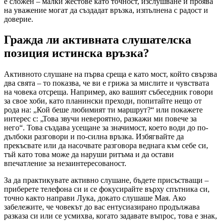
е сложен – малки жестове като точност, изслушване и проява
на уважение могат да създадат връзка, изпълнена с радост и
доверие.
Гражда ли активната слушателска
позиция истинска връзка?
Активното слушане на първа среща е като мост, който свързва
два свята – то показва, че ви е грижа за мислите и чувствата
на човека отсреща. Например, ако вашият събеседник говори
за свое хоби, като планински преходи, попитайте нещо от
рода на: „Кой беше любимият ти маршрут?“ или покажете
интерес с: „Това звучи невероятно, разкажи ми повече за
него“. Това създава усещане за значимост, което води до по-
дълбоки разговори и по-силна връзка. Избягвайте да
прекъсвате или да насочвате разговора веднага към себе си,
тъй като това може да наруши ритъма и да остави
впечатление за незаинтересованост.
За да практикувате активно слушане, бъдете присъстващи –
приберете телефона си и се фокусирайте върху спътника си,
точно както направи Лука, докато слушаше Мая. Ако
забележите, че човекът до вас ентусиазирано продължава
разказа си или се усмихва, когато задавате въпрос, това е знак,