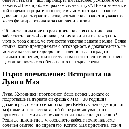
бъдете гъвкави – ако партньорът ви закъснее, усмихнете се и
кажете: „Няма проблем, радвам се, че си тук“. Всеки момент, в
който демонстрирате точност, е възможност да изградите
доверие и да създадете среща, изпълнена с радост и уважение,
което формира основата за смислени връзки.
Обърнете внимание на реакциите на своя спътник – ако
забележите, че той оценява усилията ви или изглежда по-
уютно, това е знак, че точността укрепва вашата връзка. Всяка
стъпка, която предприемате с отговорност, е доказателство, че
можете да оставите добро впечатление и да изградите
взаимоотношения, които се чувстват естествени и ви правят
щастливи, което е особено ценно на първа среща.
Първо впечатление: Историята на
Лука и Мая
Лука, 32-годишен програмист, беше нервен, докато се
подготвяше за първата си среща с Мая – 30-годишна
дизайнерка, с която се запозна чрез BeMee. След седмици чат
за филми и пътешествия, той беше развълнуван, но и
притеснен – ами ако е твърде тих или каже нещо грешно?
Реши да пристигне в уговореното кафене точно навреме,
облечен семпло, но спретнато. Когато Мая пристигна, той я