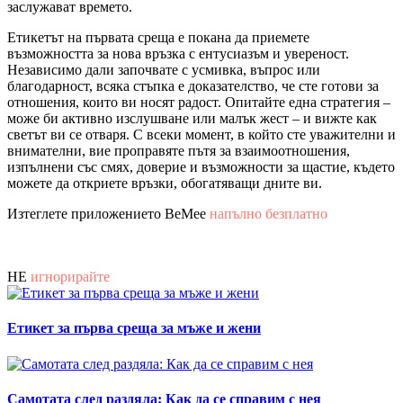
заслужават времето.
Етикетът на първата среща е покана да приемете
възможността за нова връзка с ентусиазъм и увереност.
Независимо дали започвате с усмивка, въпрос или
благодарност, всяка стъпка е доказателство, че сте готови за
отношения, които ви носят радост. Опитайте една стратегия –
може би активно изслушване или малък жест – и вижте как
светът ви се отваря. С всеки момент, в който сте уважителни и
внимателни, вие проправяте пътя за взаимоотношения,
изпълнени със смях, доверие и възможности за щастие, където
можете да откриете връзки, обогатяващи дните ви.
Изтеглете приложението BeMee
напълно безплатно
НЕ
игнорирайте
Етикет за първа среща за мъже и жени
Самотата след раздяла: Как да се справим с нея