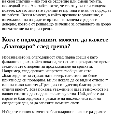
на своя спътник – ако той се отдръпне или смени темата,
последвайте го. Ако забележите, че се отпуска или споделя
повече, когато зачитате границите му, това е знак, че подходът
ви работи. Всеки момент, в който проявявате уважение, е
възможност да изградите връзка, изпълнена с радост и
доверие, което е от решаващо значение за оставянето на добро
впечатление на първа среща.
Кога е подходящият момент да кажете
„благодаря“ след среща?
Изразяването на благодарност след първа среща е като
финалния щрих, който показва, че цените прекараното време
заедно и сте отворени за продължаване на връзката.
Например, след срещата изпратете съобщение като:
„Благодаря ти за страхотната вечер; наистина ми беше
приятно да си побъбрим. Би ли искала да се видим отново?“
или на живо кажете: „Прекарах си чудесно; благодаря ти, че
отдели време“. Това показва уважение и дава възможност на
вашия спътник да сподели своите чувства. Най-добре е да
изразите благодарност в рамките на няколко часа или на
следващия ден, за да запазите момента свеж.
Изберете точния момент за благодарност – ако се разделяте