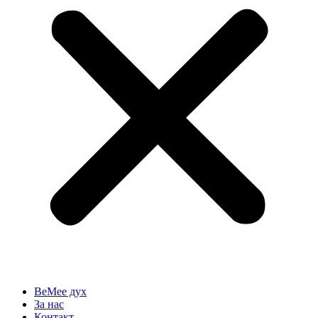
BeMee дух
За нас
Контакт