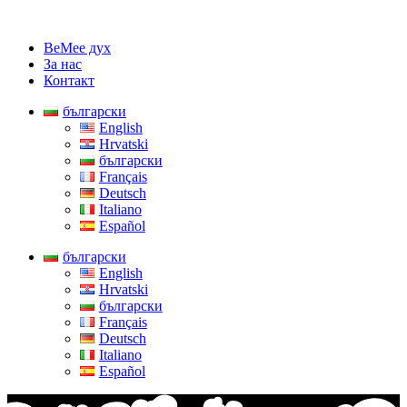
BeMee дух
За нас
Контакт
български
English
Hrvatski
български
Français
Deutsch
Italiano
Español
български
English
Hrvatski
български
Français
Deutsch
Italiano
Español