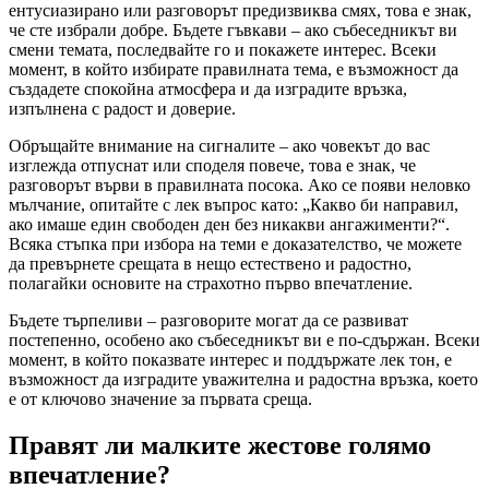
ентусиазирано или разговорът предизвиква смях, това е знак,
че сте избрали добре. Бъдете гъвкави – ако събеседникът ви
смени темата, последвайте го и покажете интерес. Всеки
момент, в който избирате правилната тема, е възможност да
създадете спокойна атмосфера и да изградите връзка,
изпълнена с радост и доверие.
Обръщайте внимание на сигналите – ако човекът до вас
изглежда отпуснат или споделя повече, това е знак, че
разговорът върви в правилната посока. Ако се появи неловко
мълчание, опитайте с лек въпрос като: „Какво би направил,
ако имаше един свободен ден без никакви ангажименти?“.
Всяка стъпка при избора на теми е доказателство, че можете
да превърнете срещата в нещо естествено и радостно,
полагайки основите на страхотно първо впечатление.
Бъдете търпеливи – разговорите могат да се развиват
постепенно, особено ако събеседникът ви е по-сдържан. Всеки
момент, в който показвате интерес и поддържате лек тон, е
възможност да изградите уважителна и радостна връзка, което
е от ключово значение за първата среща.
Правят ли малките жестове голямо
впечатление?