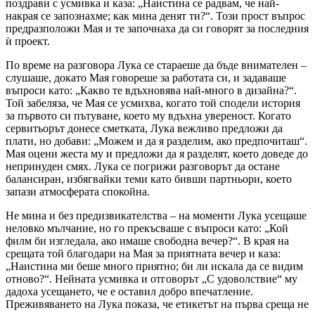
поздрави с усмивка и каза: „Наистина се радвам, че най-
накрая се запознахме; как мина денят ти?“. Този прост въпрос
предразположи Мая и те започнаха да си говорят за последния
ѝ проект.
По време на разговора Лука се стараеше да бъде внимателен –
слушаше, докато Мая говореше за работата си, и задаваше
въпроси като: „Какво те вдъхновява най-много в дизайна?“.
Той забеляза, че Мая се усмихва, когато той сподели история
за първото си пътуване, което му вдъхна увереност. Когато
сервитьорът донесе сметката, Лука вежливо предложи да
плати, но добави: „Можем и да я разделим, ако предпочиташ“.
Мая оцени жеста му и предложи да я разделят, което доведе до
непринуден смях. Лука се погрижи разговорът да остане
балансиран, избягвайки теми като бивши партньори, което
запази атмосферата спокойна.
Не мина и без предизвикателства – на моменти Лука усещаше
неловко мълчание, но го прекъсваше с въпроси като: „Кой
филм би изгледала, ако имаше свободна вечер?“. В края на
срещата той благодари на Мая за приятната вечер и каза:
„Наистина ми беше много приятно; би ли искала да се видим
отново?“. Нейната усмивка и отговорът „С удоволствие“ му
дадоха усещането, че е оставил добро впечатление.
Преживяването на Лука показа, че етикетът на първа среща не