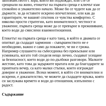
запознанството с хора, които ви подхождат, или сте се
срещнали на живо, етикетът на първата среща е ключът към
спокойно и уважително начало. Може би се чудите как да се
държите, за да оставите искрено впечатление, или как да
гарантирате, че вашият спътник се чувства комфортно. С
няколко прости стратегии, като внимателност, честност и
уважение, първата среща може да се превърне в преживяване,
което води до смислени взаимоотношения.
Етикетът на първата среща е като танц, в който и двамата се
опитват да създадат хармония – съвършенството не е
необходимо, важно е само да покажете, че ви е грижа.
Например слушането на събеседника без прекъсване или
усмивката, когато той споделя нещо лично, създават усещане
за безопасност, което води до по-дълбоки разговори. Малките
жестове, като това да задържите вратата или да благодарите за
приятната вечер, са като малки стъпки, които изграждат
доверие и уважение. Всеки момент, в който сте внимателни и
искрени, е доказателство, че можете да създадете връзка, която
си заслужава времето и води до отношения, изпълнени с
радост.
Съдържание