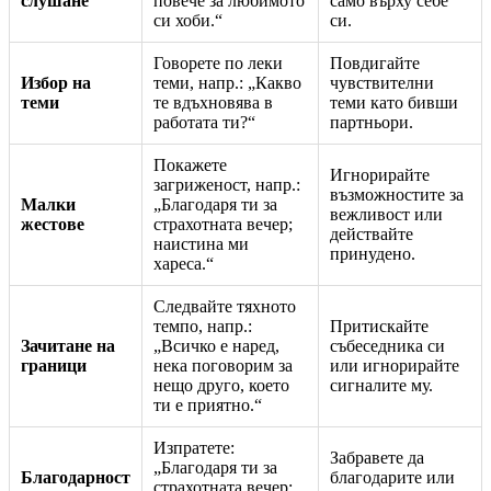
слушане
повече за любимото
само върху себе
си хоби.“
си.
Говорете по леки
Повдигайте
Избор на
теми, напр.: „Какво
чувствителни
теми
те вдъхновява в
теми като бивши
работата ти?“
партньори.
Покажете
Игнорирайте
загриженост, напр.:
възможностите за
Малки
„Благодаря ти за
вежливост или
жестове
страхотната вечер;
действайте
наистина ми
принудено.
хареса.“
Следвайте тяхното
темпо, напр.:
Притискайте
Зачитане на
„Всичко е наред,
събеседника си
граници
нека поговорим за
или игнорирайте
нещо друго, което
сигналите му.
ти е приятно.“
Изпратете:
Забравете да
„Благодаря ти за
Благодарност
благодарите или
страхотната вечер;