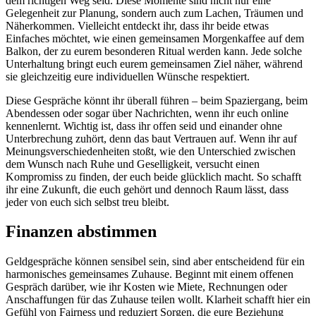
dem richtigen Weg seid. Diese Momente sind nicht nur eine
Gelegenheit zur Planung, sondern auch zum Lachen, Träumen und
Näherkommen. Vielleicht entdeckt ihr, dass ihr beide etwas
Einfaches möchtet, wie einen gemeinsamen Morgenkaffee auf dem
Balkon, der zu eurem besonderen Ritual werden kann. Jede solche
Unterhaltung bringt euch eurem gemeinsamen Ziel näher, während
sie gleichzeitig eure individuellen Wünsche respektiert.
Diese Gespräche könnt ihr überall führen – beim Spaziergang, beim
Abendessen oder sogar über Nachrichten, wenn ihr euch online
kennenlernt. Wichtig ist, dass ihr offen seid und einander ohne
Unterbrechung zuhört, denn das baut Vertrauen auf. Wenn ihr auf
Meinungsverschiedenheiten stoßt, wie den Unterschied zwischen
dem Wunsch nach Ruhe und Geselligkeit, versucht einen
Kompromiss zu finden, der euch beide glücklich macht. So schafft
ihr eine Zukunft, die euch gehört und dennoch Raum lässt, dass
jeder von euch sich selbst treu bleibt.
Finanzen abstimmen
Geldgespräche können sensibel sein, sind aber entscheidend für ein
harmonisches gemeinsames Zuhause. Beginnt mit einem offenen
Gespräch darüber, wie ihr Kosten wie Miete, Rechnungen oder
Anschaffungen für das Zuhause teilen wollt. Klarheit schafft hier ein
Gefühl von Fairness und reduziert Sorgen, die eure Beziehung