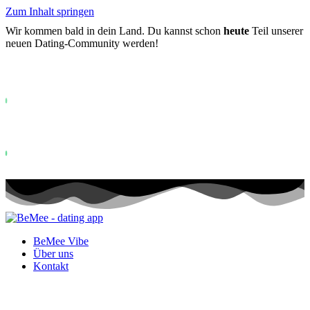
Zum Inhalt springen
Wir kommen bald in dein Land. Du kannst schon
heute
Teil unserer
neuen Dating-Community werden!
Bereits mehr als
0+
auf der Warteliste registriert ...
Status: PERMISSION_DENIED - User does not have sufficient permiss
for this property. To learn more about Property ID, see
https://developers.google.com/analytics/devguides/reporting/data/v1/pro
id.
Status: PERMISSION_DENIED - User does not have sufficient permis
for this property. To learn more about Property ID, see
https://developers.google.com/analytics/devguides/reporting/data/v1/pro
id. Besuche in den letzten 28 Tagen
BeMee Vibe
Über uns
Kontakt