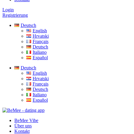
Login
Registrierung
Deutsch
English
Hrvatski
Français
Deutsch
Italiano
Español
Deutsch
English
Hrvatski
Français
Deutsch
Italiano
Español
BeMee Vibe
Über uns
Kontakt