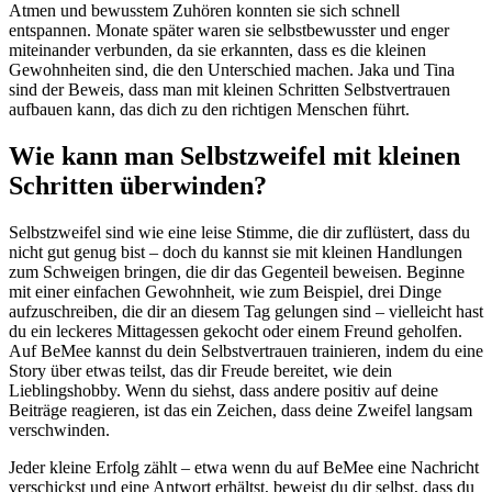
Atmen und bewusstem Zuhören konnten sie sich schnell
entspannen. Monate später waren sie selbstbewusster und enger
miteinander verbunden, da sie erkannten, dass es die kleinen
Gewohnheiten sind, die den Unterschied machen. Jaka und Tina
sind der Beweis, dass man mit kleinen Schritten Selbstvertrauen
aufbauen kann, das dich zu den richtigen Menschen führt.
Wie kann man Selbstzweifel mit kleinen
Schritten überwinden?
Selbstzweifel sind wie eine leise Stimme, die dir zuflüstert, dass du
nicht gut genug bist – doch du kannst sie mit kleinen Handlungen
zum Schweigen bringen, die dir das Gegenteil beweisen. Beginne
mit einer einfachen Gewohnheit, wie zum Beispiel, drei Dinge
aufzuschreiben, die dir an diesem Tag gelungen sind – vielleicht hast
du ein leckeres Mittagessen gekocht oder einem Freund geholfen.
Auf BeMee kannst du dein Selbstvertrauen trainieren, indem du eine
Story über etwas teilst, das dir Freude bereitet, wie dein
Lieblingshobby. Wenn du siehst, dass andere positiv auf deine
Beiträge reagieren, ist das ein Zeichen, dass deine Zweifel langsam
verschwinden.
Jeder kleine Erfolg zählt – etwa wenn du auf BeMee eine Nachricht
verschickst und eine Antwort erhältst, beweist du dir selbst, dass du