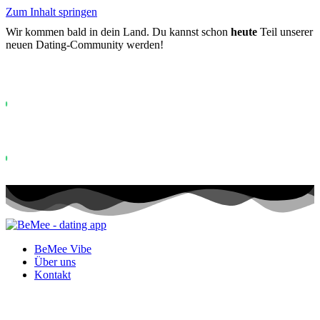
Zum Inhalt springen
Wir kommen bald in dein Land. Du kannst schon
heute
Teil unserer
neuen Dating-Community werden!
Bereits mehr als
0+
auf der Warteliste registriert ...
Status: PERMISSION_DENIED - User does not have sufficient permiss
for this property. To learn more about Property ID, see
https://developers.google.com/analytics/devguides/reporting/data/v1/pro
id.
Status: PERMISSION_DENIED - User does not have sufficient permis
for this property. To learn more about Property ID, see
https://developers.google.com/analytics/devguides/reporting/data/v1/pro
id. Besuche in den letzten 28 Tagen
BeMee Vibe
Über uns
Kontakt