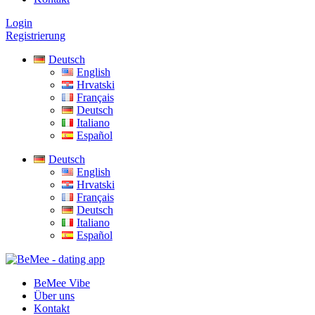
Login
Registrierung
Deutsch
English
Hrvatski
Français
Deutsch
Italiano
Español
Deutsch
English
Hrvatski
Français
Deutsch
Italiano
Español
BeMee Vibe
Über uns
Kontakt