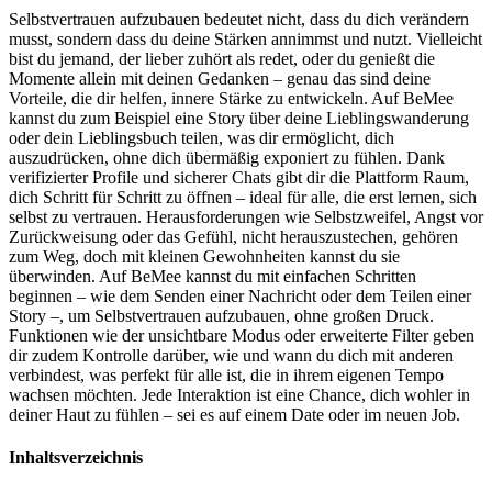
Selbstvertrauen aufzubauen bedeutet nicht, dass du dich verändern
musst, sondern dass du deine Stärken annimmst und nutzt. Vielleicht
bist du jemand, der lieber zuhört als redet, oder du genießt die
Momente allein mit deinen Gedanken – genau das sind deine
Vorteile, die dir helfen, innere Stärke zu entwickeln. Auf BeMee
kannst du zum Beispiel eine Story über deine Lieblingswanderung
oder dein Lieblingsbuch teilen, was dir ermöglicht, dich
auszudrücken, ohne dich übermäßig exponiert zu fühlen. Dank
verifizierter Profile und sicherer Chats gibt dir die Plattform Raum,
dich Schritt für Schritt zu öffnen – ideal für alle, die erst lernen, sich
selbst zu vertrauen. Herausforderungen wie Selbstzweifel, Angst vor
Zurückweisung oder das Gefühl, nicht herauszustechen, gehören
zum Weg, doch mit kleinen Gewohnheiten kannst du sie
überwinden. Auf BeMee kannst du mit einfachen Schritten
beginnen – wie dem Senden einer Nachricht oder dem Teilen einer
Story –, um Selbstvertrauen aufzubauen, ohne großen Druck.
Funktionen wie der unsichtbare Modus oder erweiterte Filter geben
dir zudem Kontrolle darüber, wie und wann du dich mit anderen
verbindest, was perfekt für alle ist, die in ihrem eigenen Tempo
wachsen möchten. Jede Interaktion ist eine Chance, dich wohler in
deiner Haut zu fühlen – sei es auf einem Date oder im neuen Job.
Inhaltsverzeichnis