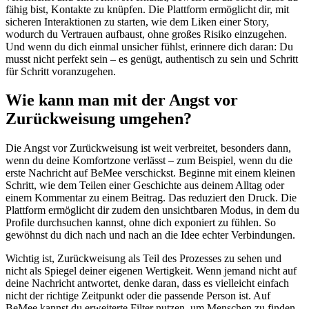
fähig bist, Kontakte zu knüpfen. Die Plattform ermöglicht dir, mit
sicheren Interaktionen zu starten, wie dem Liken einer Story,
wodurch du Vertrauen aufbaust, ohne großes Risiko einzugehen.
Und wenn du dich einmal unsicher fühlst, erinnere dich daran: Du
musst nicht perfekt sein – es genügt, authentisch zu sein und Schritt
für Schritt voranzugehen.
Wie kann man mit der Angst vor
Zurückweisung umgehen?
Die Angst vor Zurückweisung ist weit verbreitet, besonders dann,
wenn du deine Komfortzone verlässt – zum Beispiel, wenn du die
erste Nachricht auf BeMee verschickst. Beginne mit einem kleinen
Schritt, wie dem Teilen einer Geschichte aus deinem Alltag oder
einem Kommentar zu einem Beitrag. Das reduziert den Druck. Die
Plattform ermöglicht dir zudem den unsichtbaren Modus, in dem du
Profile durchsuchen kannst, ohne dich exponiert zu fühlen. So
gewöhnst du dich nach und nach an die Idee echter Verbindungen.
Wichtig ist, Zurückweisung als Teil des Prozesses zu sehen und
nicht als Spiegel deiner eigenen Wertigkeit. Wenn jemand nicht auf
deine Nachricht antwortet, denke daran, dass es vielleicht einfach
nicht der richtige Zeitpunkt oder die passende Person ist. Auf
BeMee kannst du erweiterte Filter nutzen, um Menschen zu finden,