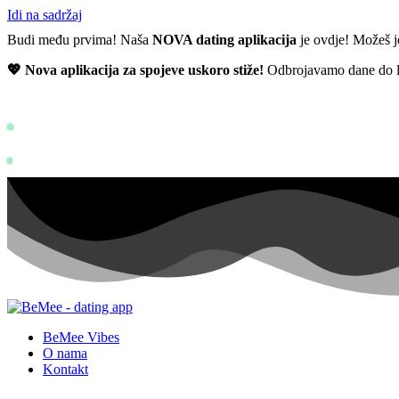
Idi na sadržaj
Budi među prvima! Naša
NOVA dating aplikacija
je ovdje! Možeš je
💖 Nova aplikacija za spojeve uskoro stiže!
Odbrojavamo dane do la
Status: PERMISSION_DENIED - User doe
https://devel
Status: PERMISSION_DENIED - User does not have sufficient permissi
BeMee Vibes
O nama
Kontakt