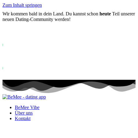
Zum Inhalt springen
Wir kommen bald in dein Land. Du kannst schon
heute
Teil unserer
neuen Dating-Community werden!
Bereits mehr als
0+
auf der Warteliste registriert ...
Status: PERMISSION_DENIED - User does not have sufficient permiss
for this property. To learn more about Property ID, see
https://developers.google.com/analytics/devguides/reporting/data/v1/pro
id.
Status: PERMISSION_DENIED - User does not have sufficient permis
for this property. To learn more about Property ID, see
https://developers.google.com/analytics/devguides/reporting/data/v1/pro
id. Besuche in den letzten 28 Tagen
BeMee Vibe
Über uns
Kontakt