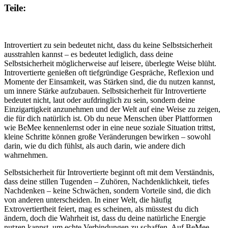
Teile:
Introvertiert zu sein bedeutet nicht, dass du keine Selbstsicherheit
ausstrahlen kannst – es bedeutet lediglich, dass deine
Selbstsicherheit möglicherweise auf leisere, überlegte Weise blüht.
Introvertierte genießen oft tiefgründige Gespräche, Reflexion und
Momente der Einsamkeit, was Stärken sind, die du nutzen kannst,
um innere Stärke aufzubauen. Selbstsicherheit für Introvertierte
bedeutet nicht, laut oder aufdringlich zu sein, sondern deine
Einzigartigkeit anzunehmen und der Welt auf eine Weise zu zeigen,
die für dich natürlich ist. Ob du neue Menschen über Plattformen
wie BeMee kennenlernst oder in eine neue soziale Situation trittst,
kleine Schritte können große Veränderungen bewirken – sowohl
darin, wie du dich fühlst, als auch darin, wie andere dich
wahrnehmen.
Selbstsicherheit für Introvertierte beginnt oft mit dem Verständnis,
dass deine stillen Tugenden – Zuhören, Nachdenklichkeit, tiefes
Nachdenken – keine Schwächen, sondern Vorteile sind, die dich
von anderen unterscheiden. In einer Welt, die häufig
Extrovertiertheit feiert, mag es scheinen, als müsstest du dich
ändern, doch die Wahrheit ist, dass du deine natürliche Energie
nutzen kannst, um echte Verbindungen zu schaffen. Auf BeMee