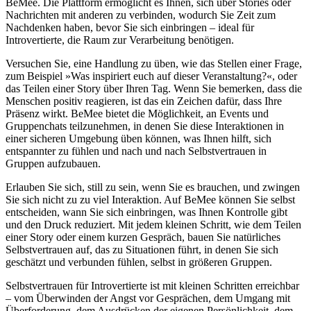
BeMee. Die Plattform ermöglicht es Ihnen, sich über Stories oder
Nachrichten mit anderen zu verbinden, wodurch Sie Zeit zum
Nachdenken haben, bevor Sie sich einbringen – ideal für
Introvertierte, die Raum zur Verarbeitung benötigen.
Versuchen Sie, eine Handlung zu üben, wie das Stellen einer Frage,
zum Beispiel »Was inspiriert euch auf dieser Veranstaltung?«, oder
das Teilen einer Story über Ihren Tag. Wenn Sie bemerken, dass die
Menschen positiv reagieren, ist das ein Zeichen dafür, dass Ihre
Präsenz wirkt. BeMee bietet die Möglichkeit, an Events und
Gruppenchats teilzunehmen, in denen Sie diese Interaktionen in
einer sicheren Umgebung üben können, was Ihnen hilft, sich
entspannter zu fühlen und nach und nach Selbstvertrauen in
Gruppen aufzubauen.
Erlauben Sie sich, still zu sein, wenn Sie es brauchen, und zwingen
Sie sich nicht zu zu viel Interaktion. Auf BeMee können Sie selbst
entscheiden, wann Sie sich einbringen, was Ihnen Kontrolle gibt
und den Druck reduziert. Mit jedem kleinen Schritt, wie dem Teilen
einer Story oder einem kurzen Gespräch, bauen Sie natürliches
Selbstvertrauen auf, das zu Situationen führt, in denen Sie sich
geschätzt und verbunden fühlen, selbst in größeren Gruppen.
Selbstvertrauen für Introvertierte ist mit kleinen Schritten erreichbar
– vom Überwinden der Angst vor Gesprächen, dem Umgang mit
Überforderung, dem Ausdrücken der eigenen Persönlichkeit, dem