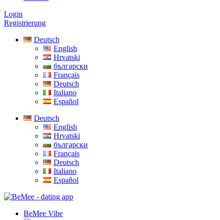
Login
Registrierung
Deutsch
English
Hrvatski
български
Français
Deutsch
Italiano
Español
Deutsch
English
Hrvatski
български
Français
Deutsch
Italiano
Español
BeMee Vibe