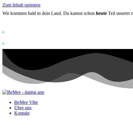
Zum Inhalt springen
Wir kommen bald in dein Land. Du kannst schon
heute
Teil unserer
Status: PERMISSION_DENIED - User does n
https://develop
Status: PERMISSION_DENIED - User does not have sufficient permissi
BeMee Vibe
Über uns
Kontakt