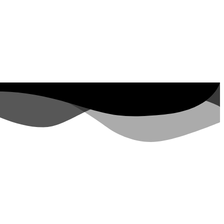
Property ID, see
Besuche in den letzten 7
Tagen
lopers.google.com/analytics/devguides/reporting/data/v1/property-id.