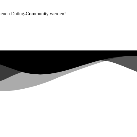
 neuen Dating-Community werden!
Bereits mehr als
0+
auf der Warteliste registriert ...
|
ot have sufficient permissions for this property. To learn more about 
ers.google.com/analytics/devguides/reporting/data/v1/property-id.
ons for this property. To learn more about Property ID, see https://deve
Besuche in den letzten 28 Tagen