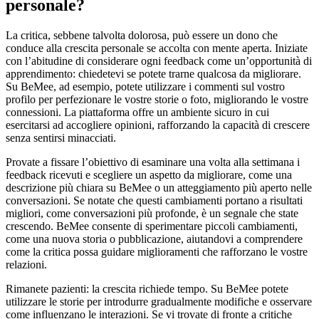
personale?
La critica, sebbene talvolta dolorosa, può essere un dono che
conduce alla crescita personale se accolta con mente aperta. Iniziate
con l’abitudine di considerare ogni feedback come un’opportunità di
apprendimento: chiedetevi se potete trarne qualcosa da migliorare.
Su BeMee, ad esempio, potete utilizzare i commenti sul vostro
profilo per perfezionare le vostre storie o foto, migliorando le vostre
connessioni. La piattaforma offre un ambiente sicuro in cui
esercitarsi ad accogliere opinioni, rafforzando la capacità di crescere
senza sentirsi minacciati.
Provate a fissare l’obiettivo di esaminare una volta alla settimana i
feedback ricevuti e scegliere un aspetto da migliorare, come una
descrizione più chiara su BeMee o un atteggiamento più aperto nelle
conversazioni. Se notate che questi cambiamenti portano a risultati
migliori, come conversazioni più profonde, è un segnale che state
crescendo. BeMee consente di sperimentare piccoli cambiamenti,
come una nuova storia o pubblicazione, aiutandovi a comprendere
come la critica possa guidare miglioramenti che rafforzano le vostre
relazioni.
Rimanete pazienti: la crescita richiede tempo. Su BeMee potete
utilizzare le storie per introdurre gradualmente modifiche e osservare
come influenzano le interazioni. Se vi trovate di fronte a critiche