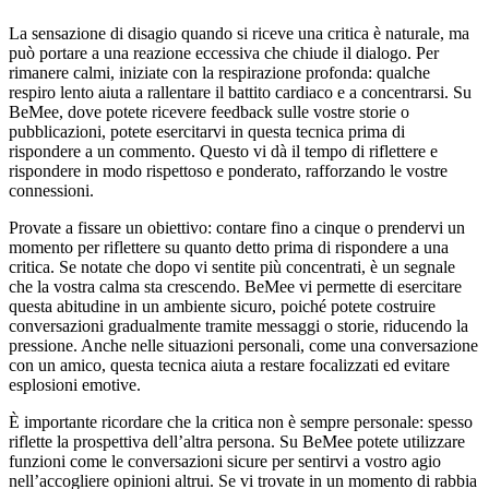
La sensazione di disagio quando si riceve una critica è naturale, ma
può portare a una reazione eccessiva che chiude il dialogo. Per
rimanere calmi, iniziate con la respirazione profonda: qualche
respiro lento aiuta a rallentare il battito cardiaco e a concentrarsi. Su
BeMee, dove potete ricevere feedback sulle vostre storie o
pubblicazioni, potete esercitarvi in questa tecnica prima di
rispondere a un commento. Questo vi dà il tempo di riflettere e
rispondere in modo rispettoso e ponderato, rafforzando le vostre
connessioni.
Provate a fissare un obiettivo: contare fino a cinque o prendervi un
momento per riflettere su quanto detto prima di rispondere a una
critica. Se notate che dopo vi sentite più concentrati, è un segnale
che la vostra calma sta crescendo. BeMee vi permette di esercitare
questa abitudine in un ambiente sicuro, poiché potete costruire
conversazioni gradualmente tramite messaggi o storie, riducendo la
pressione. Anche nelle situazioni personali, come una conversazione
con un amico, questa tecnica aiuta a restare focalizzati ed evitare
esplosioni emotive.
È importante ricordare che la critica non è sempre personale: spesso
riflette la prospettiva dell’altra persona. Su BeMee potete utilizzare
funzioni come le conversazioni sicure per sentirvi a vostro agio
nell’accogliere opinioni altrui. Se vi trovate in un momento di rabbia