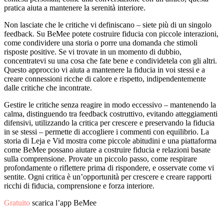
pratica aiuta a mantenere la serenità interiore.
Non lasciate che le critiche vi definiscano – siete più di un singolo
feedback. Su BeMee potete costruire fiducia con piccole interazioni,
come condividere una storia o porre una domanda che stimoli
risposte positive. Se vi trovate in un momento di dubbio,
concentratevi su una cosa che fate bene e condividetela con gli altri.
Questo approccio vi aiuta a mantenere la fiducia in voi stessi e a
creare connessioni ricche di calore e rispetto, indipendentemente
dalle critiche che incontrate.
Gestire le critiche senza reagire in modo eccessivo – mantenendo la
calma, distinguendo tra feedback costruttivo, evitando atteggiamenti
difensivi, utilizzando la critica per crescere e preservando la fiducia
in se stessi – permette di accogliere i commenti con equilibrio. La
storia di Leja e Vid mostra come piccole abitudini e una piattaforma
come BeMee possano aiutare a costruire fiducia e relazioni basate
sulla comprensione. Provate un piccolo passo, come respirare
profondamente o riflettere prima di rispondere, e osservate come vi
sentite. Ogni critica è un’opportunità per crescere e creare rapporti
ricchi di fiducia, comprensione e forza interiore.
Gratuito
scarica l’app BeMee