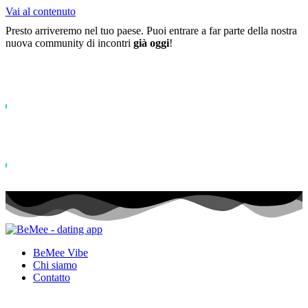
Vai al contenuto
Presto arriveremo nel tuo paese. Puoi entrare a far parte della nostra
nuova community di incontri
già oggi
!
Già più di
0+
iscritti alla lista d'attesa ...
Status: PERMISSION_DENIED - User does not have sufficient permiss
for this property. To learn more about Property ID, see
https://developers.google.com/analytics/devguides/reporting/data/v1/pro
id.
Status: PERMISSION_DENIED - User does not have sufficient permis
for this property. To learn more about Property ID, see
https://developers.google.com/analytics/devguides/reporting/data/v1/pro
id. visite negli ultimi 28 giorni
BeMee Vibe
Chi siamo
Contatto