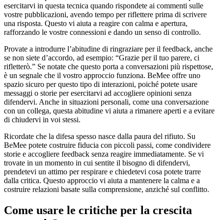
esercitarvi in questa tecnica quando rispondete ai commenti sulle
vostre pubblicazioni, avendo tempo per riflettere prima di scrivere
una risposta. Questo vi aiuta a reagire con calma e apertura,
rafforzando le vostre connessioni e dando un senso di controllo.
Provate a introdurre l’abitudine di ringraziare per il feedback, anche
se non siete d’accordo, ad esempio: “Grazie per il tuo parere, ci
rifletterò.” Se notate che questo porta a conversazioni più rispettose,
è un segnale che il vostro approccio funziona. BeMee offre uno
spazio sicuro per questo tipo di interazioni, poiché potete usare
messaggi o storie per esercitarvi ad accogliere opinioni senza
difendervi. Anche in situazioni personali, come una conversazione
con un collega, questa abitudine vi aiuta a rimanere aperti e a evitare
di chiudervi in voi stessi.
Ricordate che la difesa spesso nasce dalla paura del rifiuto. Su
BeMee potete costruire fiducia con piccoli passi, come condividere
storie e accogliere feedback senza reagire immediatamente. Se vi
trovate in un momento in cui sentite il bisogno di difendervi,
prendetevi un attimo per respirare e chiedetevi cosa potete trarre
dalla critica. Questo approccio vi aiuta a mantenere la calma e a
costruire relazioni basate sulla comprensione, anziché sul conflitto.
Come usare le critiche per la crescita