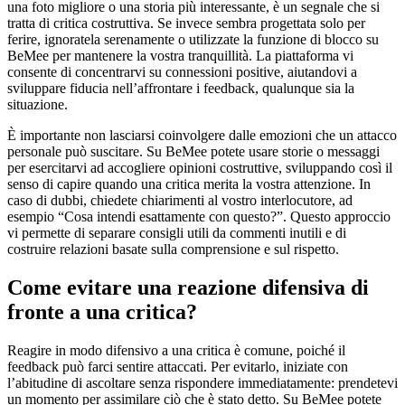
una foto migliore o una storia più interessante, è un segnale che si
tratta di critica costruttiva. Se invece sembra progettata solo per
ferire, ignoratela serenamente o utilizzate la funzione di blocco su
BeMee per mantenere la vostra tranquillità. La piattaforma vi
consente di concentrarvi su connessioni positive, aiutandovi a
sviluppare fiducia nell’affrontare i feedback, qualunque sia la
situazione.
È importante non lasciarsi coinvolgere dalle emozioni che un attacco
personale può suscitare. Su BeMee potete usare storie o messaggi
per esercitarvi ad accogliere opinioni costruttive, sviluppando così il
senso di capire quando una critica merita la vostra attenzione. In
caso di dubbi, chiedete chiarimenti al vostro interlocutore, ad
esempio “Cosa intendi esattamente con questo?”. Questo approccio
vi permette di separare consigli utili da commenti inutili e di
costruire relazioni basate sulla comprensione e sul rispetto.
Come evitare una reazione difensiva di
fronte a una critica?
Reagire in modo difensivo a una critica è comune, poiché il
feedback può farci sentire attaccati. Per evitarlo, iniziate con
l’abitudine di ascoltare senza rispondere immediatamente: prendetevi
un momento per assimilare ciò che è stato detto. Su BeMee potete