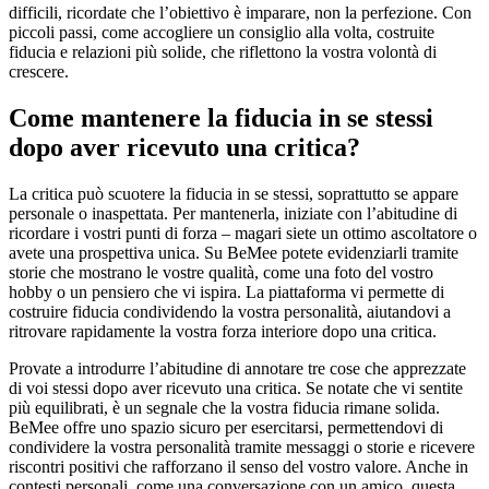
difficili, ricordate che l’obiettivo è imparare, non la perfezione. Con
piccoli passi, come accogliere un consiglio alla volta, costruite
fiducia e relazioni più solide, che riflettono la vostra volontà di
crescere.
Come mantenere la fiducia in se stessi
dopo aver ricevuto una critica?
La critica può scuotere la fiducia in se stessi, soprattutto se appare
personale o inaspettata. Per mantenerla, iniziate con l’abitudine di
ricordare i vostri punti di forza – magari siete un ottimo ascoltatore o
avete una prospettiva unica. Su BeMee potete evidenziarli tramite
storie che mostrano le vostre qualità, come una foto del vostro
hobby o un pensiero che vi ispira. La piattaforma vi permette di
costruire fiducia condividendo la vostra personalità, aiutandovi a
ritrovare rapidamente la vostra forza interiore dopo una critica.
Provate a introdurre l’abitudine di annotare tre cose che apprezzate
di voi stessi dopo aver ricevuto una critica. Se notate che vi sentite
più equilibrati, è un segnale che la vostra fiducia rimane solida.
BeMee offre uno spazio sicuro per esercitarsi, permettendovi di
condividere la vostra personalità tramite messaggi o storie e ricevere
riscontri positivi che rafforzano il senso del vostro valore. Anche in
contesti personali, come una conversazione con un amico, questa