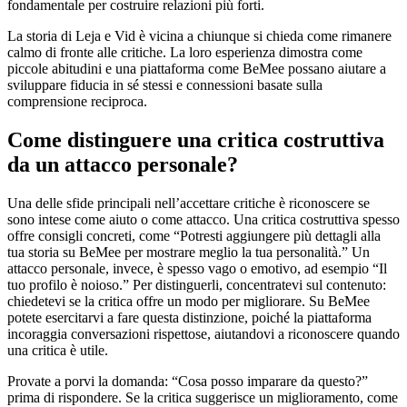
fondamentale per costruire relazioni più forti.
La storia di Leja e Vid è vicina a chiunque si chieda come rimanere
calmo di fronte alle critiche. La loro esperienza dimostra come
piccole abitudini e una piattaforma come BeMee possano aiutare a
sviluppare fiducia in sé stessi e connessioni basate sulla
comprensione reciproca.
Come distinguere una critica costruttiva
da un attacco personale?
Una delle sfide principali nell’accettare critiche è riconoscere se
sono intese come aiuto o come attacco. Una critica costruttiva spesso
offre consigli concreti, come “Potresti aggiungere più dettagli alla
tua storia su BeMee per mostrare meglio la tua personalità.” Un
attacco personale, invece, è spesso vago o emotivo, ad esempio “Il
tuo profilo è noioso.” Per distinguerli, concentratevi sul contenuto:
chiedetevi se la critica offre un modo per migliorare. Su BeMee
potete esercitarvi a fare questa distinzione, poiché la piattaforma
incoraggia conversazioni rispettose, aiutandovi a riconoscere quando
una critica è utile.
Provate a porvi la domanda: “Cosa posso imparare da questo?”
prima di rispondere. Se la critica suggerisce un miglioramento, come