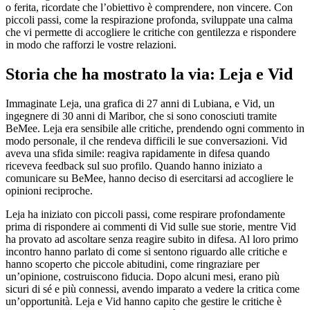
o ferita, ricordate che l’obiettivo è comprendere, non vincere. Con
piccoli passi, come la respirazione profonda, sviluppate una calma
che vi permette di accogliere le critiche con gentilezza e rispondere
in modo che rafforzi le vostre relazioni.
Storia che ha mostrato la via: Leja e Vid
Immaginate Leja, una grafica di 27 anni di Lubiana, e Vid, un
ingegnere di 30 anni di Maribor, che si sono conosciuti tramite
BeMee. Leja era sensibile alle critiche, prendendo ogni commento in
modo personale, il che rendeva difficili le sue conversazioni. Vid
aveva una sfida simile: reagiva rapidamente in difesa quando
riceveva feedback sul suo profilo. Quando hanno iniziato a
comunicare su BeMee, hanno deciso di esercitarsi ad accogliere le
opinioni reciproche.
Leja ha iniziato con piccoli passi, come respirare profondamente
prima di rispondere ai commenti di Vid sulle sue storie, mentre Vid
ha provato ad ascoltare senza reagire subito in difesa. Al loro primo
incontro hanno parlato di come si sentono riguardo alle critiche e
hanno scoperto che piccole abitudini, come ringraziare per
un’opinione, costruiscono fiducia. Dopo alcuni mesi, erano più
sicuri di sé e più connessi, avendo imparato a vedere la critica come
un’opportunità. Leja e Vid hanno capito che gestire le critiche è