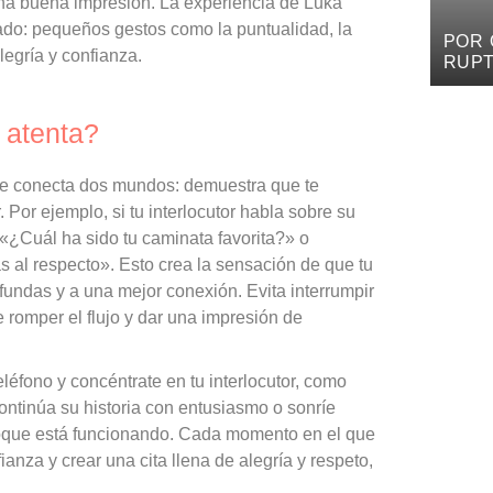
na buena impresión. La experiencia de Luka
cado: pequeños gestos como la puntualidad, la
POR 
egría y confianza.
RUPT
DOL
 atenta?
ue conecta dos mundos: demuestra que te
 Por ejemplo, si tu interlocutor habla sobre su
¿Cuál ha sido tu caminata favorita?» o
 al respecto». Esto crea la sensación de que tu
ofundas y a una mejor conexión. Evita interrumpir
 romper el flujo y dar una impresión de
eléfono y concéntrate en tu interlocutor, como
continúa su historia con entusiasmo o sonríe
foque está funcionando. Cada momento en el que
nza y crear una cita llena de alegría y respeto,