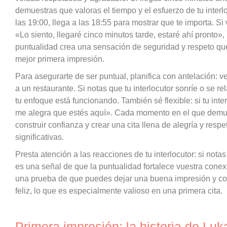
demuestras que valoras el tiempo y el esfuerzo de tu interl
las 19:00, llega a las 18:55 para mostrar que te importa. S
«Lo siento, llegaré cinco minutos tarde, estaré ahí pronto»
puntualidad crea una sensación de seguridad y respeto qu
mejor primera impresión.
Para asegurarte de ser puntual, planifica con antelación: ve
a un restaurante. Si notas que tu interlocutor sonríe o se r
tu enfoque está funcionando. También sé flexible: si tu inter
me alegra que estés aquí». Cada momento en el que demue
construir confianza y crear una cita llena de alegría y resp
significativas.
Presta atención a las reacciones de tu interlocutor: si nota
es una señal de que la puntualidad fortalece vuestra cone
una prueba de que puedes dejar una buena impresión y cons
feliz, lo que es especialmente valioso en una primera cita.
Primera impresión: la historia de Luk