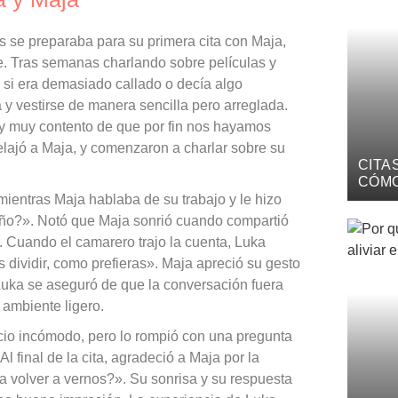
 se preparaba para su primera cita con Maja,
. Tras semanas charlando sobre películas y
 si era demasiado callado o decía algo
 y vestirse de manera sencilla pero arreglada.
oy muy contento de que por fin nos hayamos
elajó a Maja, y comenzaron a charlar sobre su
CITA
CÓMO
AUTÉ
mientras Maja hablaba de su trabajo y le hizo
eño?». Notó que Maja sonrió cuando compartió
a. Cuando el camarero trajo la cuenta, Luka
dividir, como prefieras». Maja apreció su gesto
a. Luka se aseguró de que la conversación fuera
ambiente ligero.
ncio incómodo, pero lo rompió con una pregunta
l final de la cita, agradeció a Maja por la
ía volver a vernos?». Su sonrisa y su respuesta