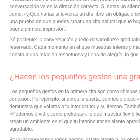
conversación va en la dirección correcta. Si notas un sile
como: «¿Qué harías si tuvieras un día libre sin obligacion
una prueba de que puedes crear una cita natural que te hag
buena primera impresión.
Sé paciente: la conversación puede desarrollarse gradualm
reservado. Cada momento en el que muestras interés y man
construir una relación respetuosa y llena de alegría, lo que
¿Hacen los pequeños gestos una gra
Los pequeños gestos en la primera cita son como chispas 
conexión. Por ejemplo, si abres la puerta, sonríes o dices
demuestra que valoras a tu interlocutor y su tiempo. Tambié
«Podemos dividir, como prefieras», lo que muestra flexibili
crean un ambiente en el que tu interlocutor se siente apreci
agradable.
Para incorporar pequeños gestos, estate atento a las oportu