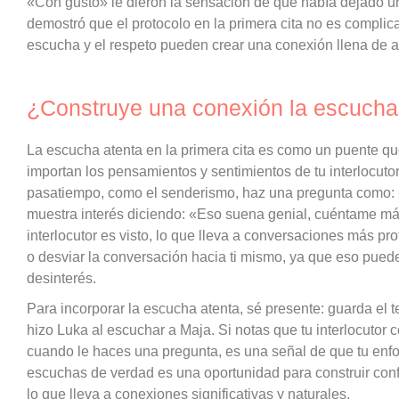
«Con gusto» le dieron la sensación de que había dejado u
demostró que el protocolo en la primera cita no es compli
escucha y el respeto pueden crear una conexión llena de al
¿Construye una conexión la escucha
La escucha atenta en la primera cita es como un puente q
importan los pensamientos y sentimientos de tu interlocutor.
pasatiempo, como el senderismo, haz una pregunta como: «
muestra interés diciendo: «Eso suena genial, cuéntame más
interlocutor es visto, lo que lleva a conversaciones más pr
o desviar la conversación hacia ti mismo, ya que eso puede
desinterés.
Para incorporar la escucha atenta, sé presente: guarda el t
hizo Luka al escuchar a Maja. Si notas que tu interlocutor 
cuando le haces una pregunta, es una señal de que tu en
escuchas de verdad es una oportunidad para construir confia
lo que lleva a conexiones significativas y naturales.