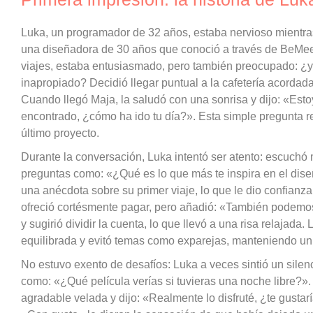
Luka, un programador de 32 años, estaba nervioso mientras
una diseñadora de 30 años que conoció a través de BeMee
viajes, estaba entusiasmado, pero también preocupado: ¿y
inapropiado? Decidió llegar puntual a la cafetería acordada
Cuando llegó Maja, la saludó con una sonrisa y dijo: «Est
encontrado, ¿cómo ha ido tu día?». Esta simple pregunta r
último proyecto.
Durante la conversación, Luka intentó ser atento: escuchó 
preguntas como: «¿Qué es lo que más te inspira en el dis
una anécdota sobre su primer viaje, lo que le dio confianz
ofreció cortésmente pagar, pero añadió: «También podemos 
y sugirió dividir la cuenta, lo que llevó a una risa relajad
equilibrada y evitó temas como exparejas, manteniendo un 
No estuvo exento de desafíos: Luka a veces sintió un sile
como: «¿Qué película verías si tuvieras una noche libre?». A
agradable velada y dijo: «Realmente lo disfruté, ¿te gustar