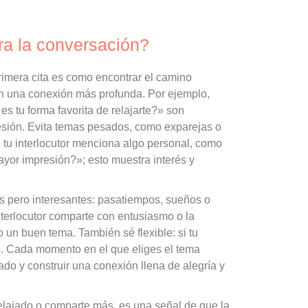
ra la conversación?
rimera cita es como encontrar el camino
an una conexión más profunda. Por ejemplo,
s tu forma favorita de relajarte?» son
resión. Evita temas pesados, como exparejas o
 tu interlocutor menciona algo personal, como
ayor impresión?»; esto muestra interés y
s pero interesantes: pasatiempos, sueños o
nterlocutor comparte con entusiasmo o la
 un buen tema. También sé flexible: si tu
rés. Cada momento en el que eliges el tema
do y construir una conexión llena de alegría y
 relajado o comparte más, es una señal de que la