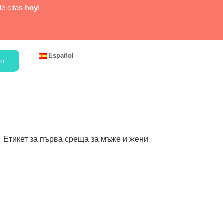
de citas
hoy
!
Español
ro