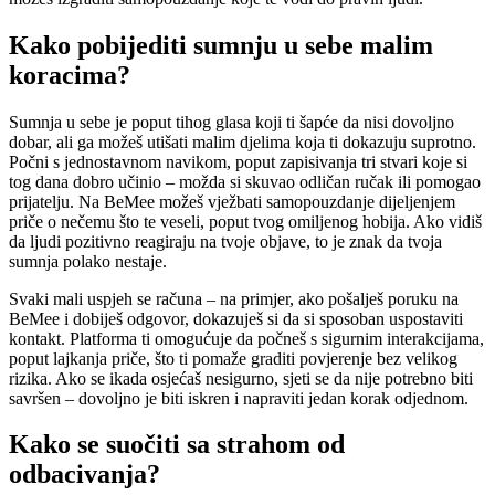
Kako pobijediti sumnju u sebe malim
koracima?
Sumnja u sebe je poput tihog glasa koji ti šapće da nisi dovoljno
dobar, ali ga možeš utišati malim djelima koja ti dokazuju suprotno.
Počni s jednostavnom navikom, poput zapisivanja tri stvari koje si
tog dana dobro učinio – možda si skuvao odličan ručak ili pomogao
prijatelju. Na BeMee možeš vježbati samopouzdanje dijeljenjem
priče o nečemu što te veseli, poput tvog omiljenog hobija. Ako vidiš
da ljudi pozitivno reagiraju na tvoje objave, to je znak da tvoja
sumnja polako nestaje.
Svaki mali uspjeh se računa – na primjer, ako pošalješ poruku na
BeMee i dobiješ odgovor, dokazuješ si da si sposoban uspostaviti
kontakt. Platforma ti omogućuje da počneš s sigurnim interakcijama,
poput lajkanja priče, što ti pomaže graditi povjerenje bez velikog
rizika. Ako se ikada osjećaš nesigurno, sjeti se da nije potrebno biti
savršen – dovoljno je biti iskren i napraviti jedan korak odjednom.
Kako se suočiti sa strahom od
odbacivanja?