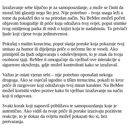
Izražavanje sebe ključno je za samopouzdanje, a može se činiti da
moraš biti glasniji nego što jesi. Nije potrebno – tvoja snaga leži u
tome da pokažeš tko si na prirodan način. Na BeMee možeš početi
objavom fotografije ili priče koja odražava tvoj svijet, poput snimke
tvog omiljenog parka ili misli o knjizi koja te nadahnula. To privlači
ljude koji cijene tvoju jedinstvenost.
Pokušaj s malim koracima, poput slanja poruke koja pokazuje tvoj
smisao za humor ili dijeljenja priče o nečemu što te veseli. Ako
primijetiš da ljudi odgovaraju s oduševljenjem, to je znak da tvoja
osobnost sjaji. BeMee ti omogućuje da vježbaš ove interakcije u
sigurnom okruženju, gdje možeš kontrolirati kako se izražavaš.
Važno je ostati vjeran sebi – nije potrebno oponašati nekoga
drugoga. Ako se osjećaš ugodno u tišim trenucima, pokaži to kroz
priče ili razgovore koji odražavaju tvoj miran karakter. Na BeMee
možeš koristiti video pozive kako bi vježbao izražavanje na način
koji ti odgovara.
Svaki korak koji napraviš približava te samopouzdanju koje je
autentično. Ako vidiš da tvoje priče ili poruke izazivaju pozitivne
reakcije, to je dokaz da svijetu možeš pokazati tko si, bez
pretvaranja.