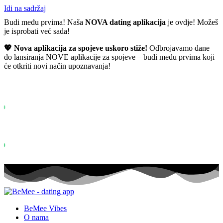
Idi na sadržaj
Budi među prvima! Naša
NOVA dating aplikacija
je ovdje! Možeš
je isprobati već sada!
💖 Nova aplikacija za spojeve uskoro stiže!
Odbrojavamo dane
do lansiranja NOVE aplikacije za spojeve – budi među prvima koji
će otkriti novi način upoznavanja!
Već više od
0+
prijavljenih na listu želja ...
Status: PERMISSION_DENIED - User does not have sufficient permiss
for this property. To learn more about Property ID, see
https://developers.google.com/analytics/devguides/reporting/data/v1/pro
id.
Status: PERMISSION_DENIED - User does not have sufficient permis
for this property. To learn more about Property ID, see
https://developers.google.com/analytics/devguides/reporting/data/v1/pro
id. posjeta u zadnjih 28 dana
BeMee Vibes
O nama