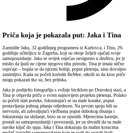
Priča koja je pokazala put: Jaka i Tina
Zamislite Jaku, 32-godišnjeg programera iz Karlovca, i Tinu, 29-
godišnju učiteljicu iz Zagreba, koji su oboje željeli ojačati svoje
samopouzdanje. Jaka se uvijek osjećao nesigurno u društvu, jer je
mislio da ljudi ne cijene njegovu tihu prirodu. Tina je imala slične
osjećaje – bojala se da njezini hobiji, poput pletenja, nisu dovoljno
zanimljivi. Kada su počeli koristiti BeMee, otkrili su da kroz priče
mogu pokazati tko su, bez pritiska.
Jaka je podijelio fotografiju s vožnje biciklom po Dravskoj stazi, a
Tina je objavila priču o svom najnovijem projektu pletenja. Polako
su počeli slati poruke, fokusirajući se na male korake, poput
postavljanja jednog pitanja odjednom. Na prvom spoju bili su
nervozni, ali zahvaljujući vježbama poput dubokog disanja i
fokusiranja na slušanje, brzo su se opustili. Mjesecima kasnije,
postali su samopouzdaniji i povezaniji, jer su shvatili da su male
navike ključ do sjaja. Jaka i Tina dokazuju da malim koracima
možeš izgraditi samopouzdanje koje te vodi do pravih ljudi.