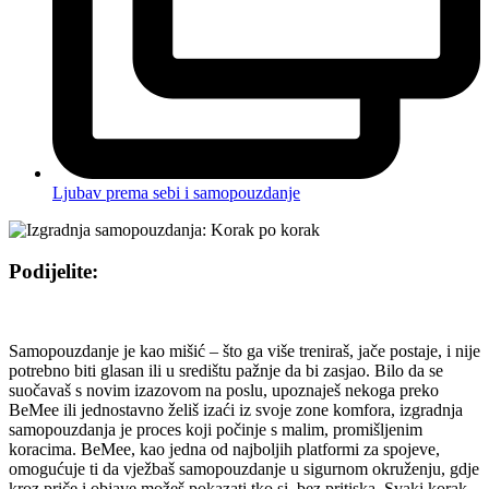
Ljubav prema sebi i samopouzdanje
Podijelite:
Samopouzdanje je kao mišić – što ga više treniraš, jače postaje, i nije
potrebno biti glasan ili u središtu pažnje da bi zasjao. Bilo da se
suočavaš s novim izazovom na poslu, upoznaješ nekoga preko
BeMee ili jednostavno želiš izaći iz svoje zone komfora, izgradnja
samopouzdanja je proces koji počinje s malim, promišljenim
koracima. BeMee, kao jedna od najboljih platformi za spojeve,
omogućuje ti da vježbaš samopouzdanje u sigurnom okruženju, gdje
kroz priče i objave možeš pokazati tko si, bez pritiska. Svaki korak