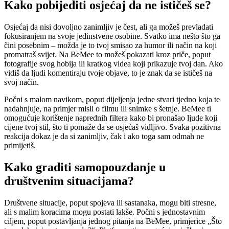
Kako pobijediti osjećaj da ne ističeš se?
Osjećaj da nisi dovoljno zanimljiv je čest, ali ga možeš prevladati
fokusiranjem na svoje jedinstvene osobine. Svatko ima nešto što ga
čini posebnim – možda je to tvoj smisao za humor ili način na koji
promatraš svijet. Na BeMee to možeš pokazati kroz priče, poput
fotografije svog hobija ili kratkog videa koji prikazuje tvoj dan. Ako
vidiš da ljudi komentiraju tvoje objave, to je znak da se ističeš na
svoj način.
Počni s malom navikom, poput dijeljenja jedne stvari tjedno koja te
nadahnjuje, na primjer misli o filmu ili snimke s šetnje. BeMee ti
omogućuje korištenje naprednih filtera kako bi pronašao ljude koji
cijene tvoj stil, što ti pomaže da se osjećaš vidljivo. Svaka pozitivna
reakcija dokaz je da si zanimljiv, čak i ako toga sam odmah ne
primijetiš.
Kako graditi samopouzdanje u
društvenim situacijama?
Društvene situacije, poput spojeva ili sastanaka, mogu biti stresne,
ali s malim koracima mogu postati lakše. Počni s jednostavnim
ciljem, poput postavljanja jednog pitanja na BeMee, primjerice „Što