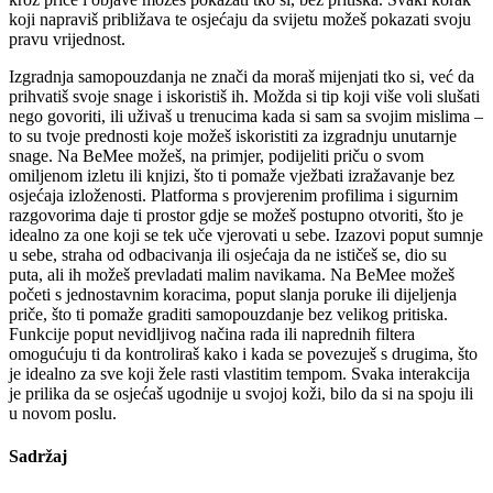
koji napraviš približava te osjećaju da svijetu možeš pokazati svoju
pravu vrijednost.
Izgradnja samopouzdanja ne znači da moraš mijenjati tko si, već da
prihvatiš svoje snage i iskoristiš ih. Možda si tip koji više voli slušati
nego govoriti, ili uživaš u trenucima kada si sam sa svojim mislima –
to su tvoje prednosti koje možeš iskoristiti za izgradnju unutarnje
snage. Na BeMee možeš, na primjer, podijeliti priču o svom
omiljenom izletu ili knjizi, što ti pomaže vježbati izražavanje bez
osjećaja izloženosti. Platforma s provjerenim profilima i sigurnim
razgovorima daje ti prostor gdje se možeš postupno otvoriti, što je
idealno za one koji se tek uče vjerovati u sebe. Izazovi poput sumnje
u sebe, straha od odbacivanja ili osjećaja da ne ističeš se, dio su
puta, ali ih možeš prevladati malim navikama. Na BeMee možeš
početi s jednostavnim koracima, poput slanja poruke ili dijeljenja
priče, što ti pomaže graditi samopouzdanje bez velikog pritiska.
Funkcije poput nevidljivog načina rada ili naprednih filtera
omogućuju ti da kontroliraš kako i kada se povezuješ s drugima, što
je idealno za sve koji žele rasti vlastitim tempom. Svaka interakcija
je prilika da se osjećaš ugodnije u svojoj koži, bilo da si na spoju ili
u novom poslu.
Sadržaj