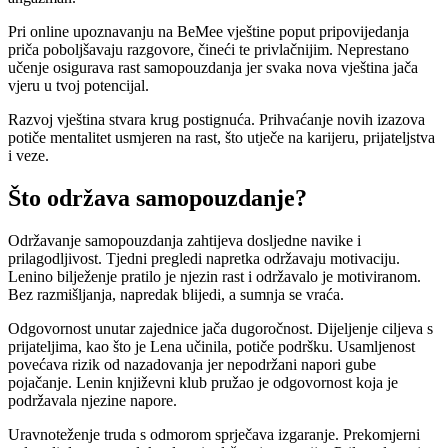
Pri online upoznavanju na BeMee vještine poput pripovijedanja
priča poboljšavaju razgovore, čineći te privlačnijim. Neprestano
učenje osigurava rast samopouzdanja jer svaka nova vještina jača
vjeru u tvoj potencijal.
Razvoj vještina stvara krug postignuća. Prihvaćanje novih izazova
potiče mentalitet usmjeren na rast, što utječe na karijeru, prijateljstva
i veze.
Što održava samopouzdanje?
Održavanje samopouzdanja zahtijeva dosljedne navike i
prilagodljivost. Tjedni pregledi napretka održavaju motivaciju.
Lenino bilježenje pratilo je njezin rast i održavalo je motiviranom.
Bez razmišljanja, napredak blijedi, a sumnja se vraća.
Odgovornost unutar zajednice jača dugoročnost. Dijeljenje ciljeva s
prijateljima, kao što je Lena učinila, potiče podršku. Usamljenost
povećava rizik od nazadovanja jer nepodržani napori gube
pojačanje. Lenin književni klub pružao je odgovornost koja je
podržavala njezine napore.
Uravnoteženje truda s odmorom sprječava izgaranje. Prekomjerni