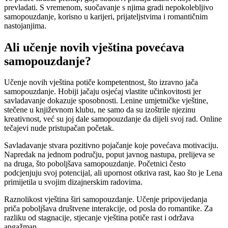
prevladati. S vremenom, suočavanje s njima gradi nepokolebljivo
samopouzdanje, korisno u karijeri, prijateljstvima i romantičnim
nastojanjima.
Ali učenje novih vještina povećava
samopouzdanje?
Učenje novih vještina potiče kompetentnost, što izravno jača
samopouzdanje. Hobiji jačaju osjećaj vlastite učinkovitosti jer
savladavanje dokazuje sposobnosti. Lenine umjetničke vještine,
stečene u književnom klubu, ne samo da su izoštrile njezinu
kreativnost, već su joj dale samopouzdanje da dijeli svoj rad. Online
tečajevi nude pristupačan početak.
Savladavanje stvara pozitivno pojačanje koje povećava motivaciju.
Napredak na jednom području, poput javnog nastupa, prelijeva se
na druga, što poboljšava samopouzdanje. Početnici često
podcjenjuju svoj potencijal, ali upornost otkriva rast, kao što je Lena
primijetila u svojim dizajnerskim radovima.
Raznolikost vještina širi samopouzdanje. Učenje pripovijedanja
priča poboljšava društvene interakcije, od posla do romantike. Za
razliku od stagnacije, stjecanje vještina potiče rast i održava
angažman.