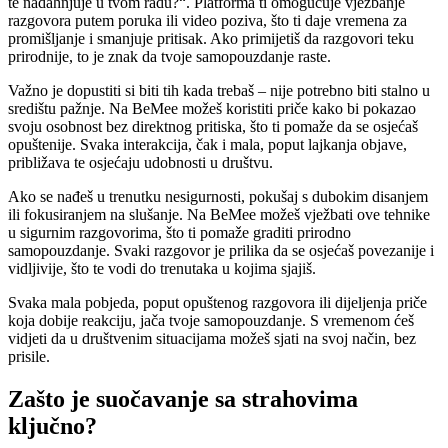
te nadahnjuje u tvom radu?“. Platforma ti omogućuje vježbanje
razgovora putem poruka ili video poziva, što ti daje vremena za
promišljanje i smanjuje pritisak. Ako primijetiš da razgovori teku
prirodnije, to je znak da tvoje samopouzdanje raste.
Važno je dopustiti si biti tih kada trebaš – nije potrebno biti stalno u
središtu pažnje. Na BeMee možeš koristiti priče kako bi pokazao
svoju osobnost bez direktnog pritiska, što ti pomaže da se osjećaš
opuštenije. Svaka interakcija, čak i mala, poput lajkanja objave,
približava te osjećaju udobnosti u društvu.
Ako se nađeš u trenutku nesigurnosti, pokušaj s dubokim disanjem
ili fokusiranjem na slušanje. Na BeMee možeš vježbati ove tehnike
u sigurnim razgovorima, što ti pomaže graditi prirodno
samopouzdanje. Svaki razgovor je prilika da se osjećaš povezanije i
vidljivije, što te vodi do trenutaka u kojima sjajiš.
Svaka mala pobjeda, poput opuštenog razgovora ili dijeljenja priče
koja dobije reakciju, jača tvoje samopouzdanje. S vremenom ćeš
vidjeti da u društvenim situacijama možeš sjati na svoj način, bez
prisile.
Zašto je suočavanje sa strahovima
ključno?