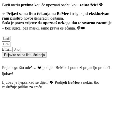
Budi među
prvima
koji će upoznati osobu koju
zaista žele
! 💖
✨
Prijavi se na listu čekanja na BeMee
i osiguraj si
ekskluzivan
rani pristup
novoj generaciji dejtanja.
Sada je pravo vrijeme da
upoznaš nekoga tko te stvarno razumije
– bez igrica, bez maski, samo prava osjećanja. 💬❤️
Email
Prijavite se na listu čekanja
Prije nego što odeš… ❤️ podijeli BeMee i pomozi prijatelju pronaći
ljubav!
Ljubav je ljepša kad se dijeli. 💖 Podijeli BeMee s nekim tko
zaslužuje priliku za sreću.