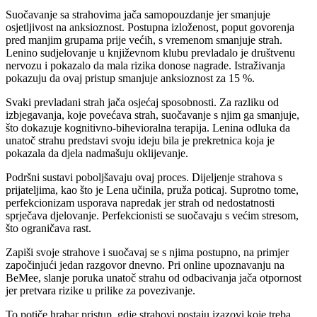
Suočavanje sa strahovima jača samopouzdanje jer smanjuje
osjetljivost na anksioznost. Postupna izloženost, poput govorenja
pred manjim grupama prije većih, s vremenom smanjuje strah.
Lenino sudjelovanje u književnom klubu prevladalo je društvenu
nervozu i pokazalo da mala rizika donose nagrade. Istraživanja
pokazuju da ovaj pristup smanjuje anksioznost za 15 %.
Svaki prevladani strah jača osjećaj sposobnosti. Za razliku od
izbjegavanja, koje povećava strah, suočavanje s njim ga smanjuje,
što dokazuje kognitivno-bihevioralna terapija. Lenina odluka da
unatoč strahu predstavi svoju ideju bila je prekretnica koja je
pokazala da djela nadmašuju oklijevanje.
Podršni sustavi poboljšavaju ovaj proces. Dijeljenje strahova s
prijateljima, kao što je Lena učinila, pruža poticaj. Suprotno tome,
perfekcionizam usporava napredak jer strah od nedostatnosti
sprječava djelovanje. Perfekcionisti se suočavaju s većim stresom,
što ograničava rast.
Zapiši svoje strahove i suočavaj se s njima postupno, na primjer
započinjući jedan razgovor dnevno. Pri online upoznavanju na
BeMee, slanje poruka unatoč strahu od odbacivanja jača otpornost
jer pretvara rizike u prilike za povezivanje.
To potiče hrabar pristup, gdje strahovi postaju izazovi koje treba