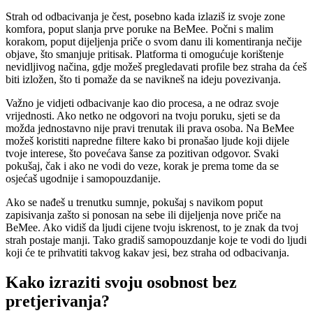
Strah od odbacivanja je čest, posebno kada izlaziš iz svoje zone
komfora, poput slanja prve poruke na BeMee. Počni s malim
korakom, poput dijeljenja priče o svom danu ili komentiranja nečije
objave, što smanjuje pritisak. Platforma ti omogućuje korištenje
nevidljivog načina, gdje možeš pregledavati profile bez straha da ćeš
biti izložen, što ti pomaže da se navikneš na ideju povezivanja.
Važno je vidjeti odbacivanje kao dio procesa, a ne odraz svoje
vrijednosti. Ako netko ne odgovori na tvoju poruku, sjeti se da
možda jednostavno nije pravi trenutak ili prava osoba. Na BeMee
možeš koristiti napredne filtere kako bi pronašao ljude koji dijele
tvoje interese, što povećava šanse za pozitivan odgovor. Svaki
pokušaj, čak i ako ne vodi do veze, korak je prema tome da se
osjećaš ugodnije i samopouzdanije.
Ako se nađeš u trenutku sumnje, pokušaj s navikom poput
zapisivanja zašto si ponosan na sebe ili dijeljenja nove priče na
BeMee. Ako vidiš da ljudi cijene tvoju iskrenost, to je znak da tvoj
strah postaje manji. Tako gradiš samopouzdanje koje te vodi do ljudi
koji će te prihvatiti takvog kakav jesi, bez straha od odbacivanja.
Kako izraziti svoju osobnost bez
pretjerivanja?