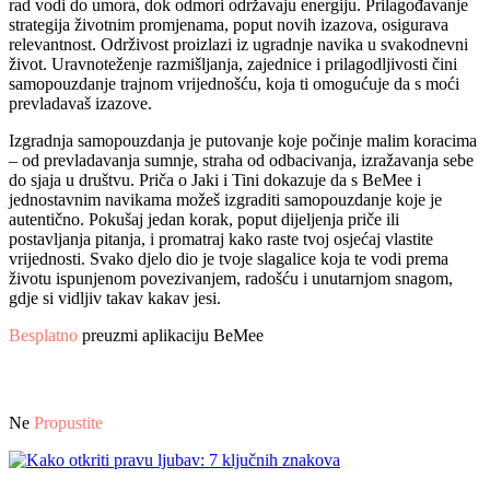
rad vodi do umora, dok odmori održavaju energiju. Prilagođavanje
strategija životnim promjenama, poput novih izazova, osigurava
relevantnost. Održivost proizlazi iz ugradnje navika u svakodnevni
život. Uravnoteženje razmišljanja, zajednice i prilagodljivosti čini
samopouzdanje trajnom vrijednošću, koja ti omogućuje da s moći
prevladavaš izazove.
Izgradnja samopouzdanja je putovanje koje počinje malim koracima
– od prevladavanja sumnje, straha od odbacivanja, izražavanja sebe
do sjaja u društvu. Priča o Jaki i Tini dokazuje da s BeMee i
jednostavnim navikama možeš izgraditi samopouzdanje koje je
autentično. Pokušaj jedan korak, poput dijeljenja priče ili
postavljanja pitanja, i promatraj kako raste tvoj osjećaj vlastite
vrijednosti. Svako djelo dio je tvoje slagalice koja te vodi prema
životu ispunjenom povezivanjem, radošću i unutarnjom snagom,
gdje si vidljiv takav kakav jesi.
Besplatno
preuzmi aplikaciju BeMee
Ne
Propustite