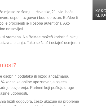
KAKO
e mjesto za šetnju u Hrvatskoj?“, i vidi hoće li
KLJU
govore, uspori razgovor i budi oprezan. BeMee ti
lje procijeniti je li osoba autentična. Ako
no nastavljati.
mi si vremena. Na BeMee možeš koristiti funkciju
ostavna pitanja. Tako se štitiš i ostaješ usmjeren
nutost?
nje osobnih podataka ili brzog angažmana,
0 % korisnika online upoznavanja osjeća
radnje povjerenja. Partneri koji poštuju druge
razine udobnosti.
evanja brzih odgovora, često ukazuje na probleme