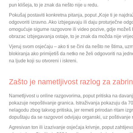
pun klišeja, to je znak da nešto nije u redu.
Pokušaj postaviti konkretna pitanja, poput „Koje ti je najdraž
odgovoriti izravno. Ako izbjegavaju ili daju proturječne od
omogućuje sigurne razgovore ili video pozive, gdje možeš bo
obrazac izbjegavanja ostaje, to je znak da možda nije vrijed
Vjeruj svom osjećaju – ako ti se čini da nešto ne štima, uz
blokiranja ako primijetiš da netko ne želi odgovoriti na jedn
na ljude koji su otvoreni i iskreni.
Zašto je nametljivost razlog za zabri
Nametljivost u online razgovorima, poput pritiska na dava
pokazuje nepoštivanje granica. Istraživanja pokazuju da 7
nelagodu zbog takvog pritiska, jer remeti prirodan ritam izg
dopuštaju da se razgovori odvijaju organski, uz poštivanje 
Agresivan ton ili izazivanje osjećaja krivnje, poput zahtij