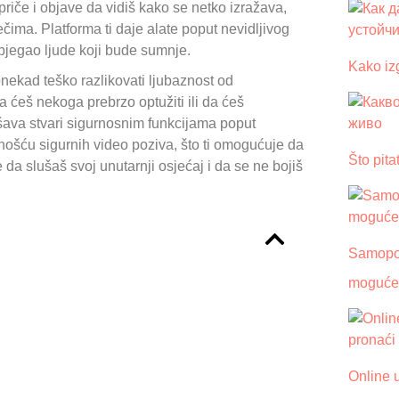
priče i objave da vidiš kako se netko izražava,
ječima. Platforma ti daje alate poput nevidljivog
izbjegao ljude koji bude sumnje.
Kako iz
onekad teško razlikovati ljubaznost od
a ćeš nekoga prebrzo optužiti ili da ćeš
kšava stvari sigurnosnim funkcijama poput
ućnošću sigurnih video poziva, što ti omogućuje da
Što pita
 da slušaš svoj unutarnji osjećaj i da se ne bojiš
Samopou
moguće
Online 