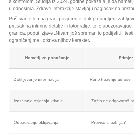
s kontrolom. Studija iz 2024. godine pokazala je da nametl
u odnosima. Zdrave interakcije stavljaju naglasak na pristan
Poštivanje tempa gradi povjerenje, dok prenagljeni zahtjevi
pritisak na intimne detalje ili fotografije, to je upozoravaj
granica, poput izjave „Nisam još spreman to podijeliti“, tes
ograničenjima i otkriva njihov karakter.
Nametljivo ponašanje
Primjer
Zahtijevanje informacija
Rano traženje adrese
Izazivanje osjećaja krivnje
„Zašto ne odgovaraš b
Odbacivanje oklijevanja
„Previše si ozbiljan“