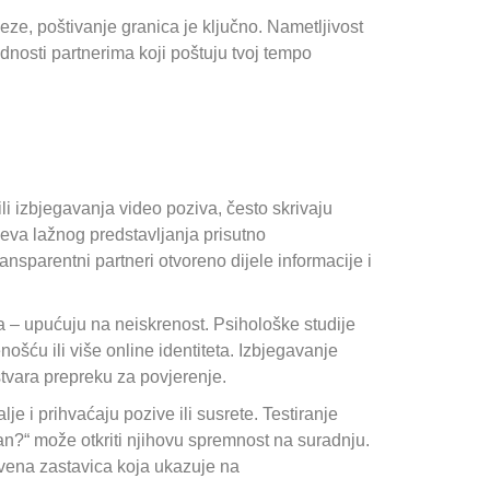
ze, poštivanje granica je ključno. Nametljivost
dnosti partnerima koji poštuju tvoj tempo
li izbjegavanja video poziva, često skrivaju
jeva lažnog predstavljanja prisutno
ransparentni partneri otvoreno dijele informacije i
a – upućuju na neiskrenost. Psihološke studije
šću ili više online identiteta. Izbjegavanje
tvara prepreku za povjerenje.
je i prihvaćaju pozive ili susrete. Testiranje
an?“ može otkriti njihovu spremnost na suradnju.
crvena zastavica koja ukazuje na