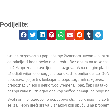
Podijelite:
Online razgovori su poput šetnje živahnom ulicom – puni su
da primijetiš kada nešto nije u redu. Bez obzira na to koristi
možeš upoznati prave ljude, ili razgovaraš na drugim platf
uštedjeti vrijeme, energiju, a ponekad i slomljeno srce. BeM
upoznavanje jer ti s funkcijama poput sigurnih razgovora, na
prepoznati vrijedi li netko tvog vremena. Ipak, čak i na tako 
pažnju kako bi izbjegao one koji možda nemaju najbolje n
Svaki online razgovor je poput prve stranice knjige – brzo ti
se iza lijepih riječi skrivaju znakovi koji upućuju na proble