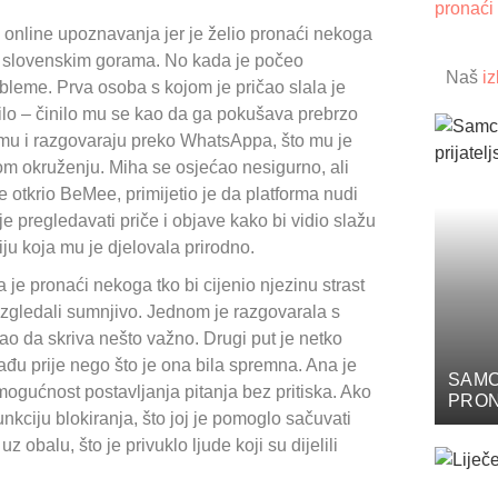
pronaći
om online upoznavanja jer je želio pronaći nekoga
po slovenskim gorama. No kada je počeo
Naš
iz
obleme. Prva osoba s kojom je pričao slala je
lo – činilo mu se kao da ga pokušava prebrzo
ormu i razgovaraju preko WhatsAppa, što mu je
nom okruženju. Miha se osjećao nesigurno, ali
e otkrio BeMee, primijetio je da platforma nudi
je pregledavati priče i objave kako bi vidio slažu
ju koja mu je djelovala prirodno.
a je pronaći nekoga tko bi cijenio njezinu strast
su izgledali sumnjivo. Jednom je razgovarala s
kao da skriva nešto važno. Drugi put je netko
 nađu prije nego što je ona bila spremna. Ana je
SAMC
 mogućnost postavljanja pitanja bez pritiska. Ako
PRON
unkciju blokiranja, što joj je pomoglo sačuvati
PRIJ
z obalu, što je privuklo ljude koji su dijelili