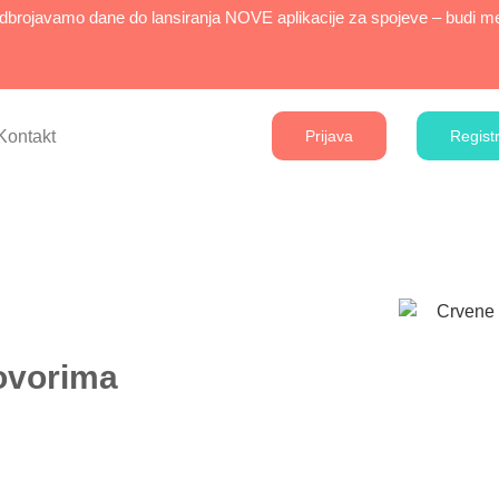
brojavamo dane do lansiranja NOVE aplikacije za spojeve – budi međ
Kontakt
Prijava
Registr
govorima