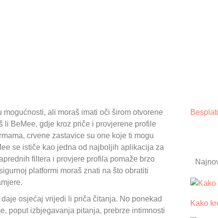
 mogućnosti, ali moraš imati oči širom otvorene
Besplat
š li BeMee, gdje kroz priče i provjerene profile
ormama, crvene zastavice su one koje ti mogu
ee se ističe kao jedna od najboljih aplikacija za
prednih filtera i provjere profila pomaže brzo
Najnov
sigurnoj platformi moraš znati na što obratiti
amjere.
 daje osjećaj vrijedi li priča čitanja. No ponekad
Kako kre
me, poput izbjegavanja pitanja, prebrze intimnosti