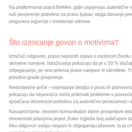
Na platformama poput BeMee, gdje uspijevaju autentične ve
ruši povjerenje potrebno za pravu ljubav, stoga davanje pre
osigurava sigurnije i smislenije odnose.
Što izmicanje govori o motivima?
Izmičući odgovori, poput nejasnih izjava o osobnom životu i
skrivene namjere. Istraživanja pokazuju da je u 50 % sluča
izbjegavanje, jer ono prikriva prave namjere ili identitete. T
prirodno grade povjerenje.
Nedosljedne priče – mijenjanje detalja o poslu ili planovim
pokazuju da nejasnoća može prikrivati probleme s posvećeno
sprječava otvorenost potrebnu za autentičnu povezanost i s
Nasuprot tome, otvoreni komunikatori dijele provjerljive detal
otvorenosti pitanjima poput „Kako izgleda tvoj uobičajeni d
Ako odgovori ostaju nejasni ili izbjegavaju planove, to je 