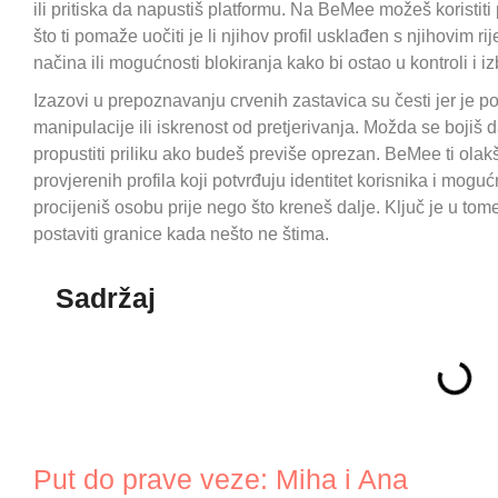
ili pritiska da napustiš platformu. Na BeMee možeš koristiti 
što ti pomaže uočiti je li njihov profil usklađen s njihovim ri
načina ili mogućnosti blokiranja kako bi ostao u kontroli i 
Izazovi u prepoznavanju crvenih zastavica su česti jer je p
manipulacije ili iskrenost od pretjerivanja. Možda se bojiš d
propustiti priliku ako budeš previše oprezan. BeMee ti ola
provjerenih profila koji potvrđuju identitet korisnika i mog
procijeniš osobu prije nego što kreneš dalje. Ključ je u tome
postaviti granice kada nešto ne štima.
Sadržaj
Put do prave veze: Miha i Ana