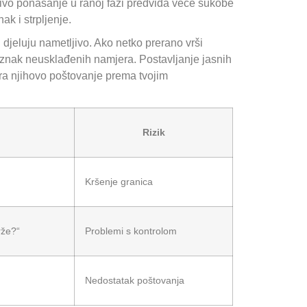
jivo ponašanje u ranoj fazi predviđa veće sukobe
ak i strpljenje.
 djeluju nametljivo. Ako netko prerano vrši
ući znak neusklađenih namjera. Postavljanje jasnih
tira njihovo poštovanje prema tvojim
Rizik
Kršenje granica
rže?“
Problemi s kontrolom
Nedostatak poštovanja