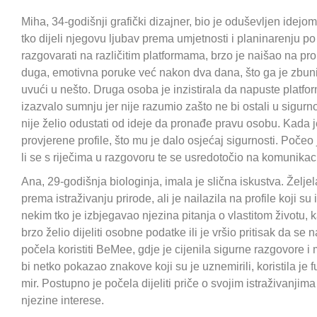
Miha, 34-godišnji grafički dizajner, bio je oduševljen idej
tko dijeli njegovu ljubav prema umjetnosti i planinarenju 
razgovarati na različitim platformama, brzo je naišao na pr
duga, emotivna poruke već nakon dva dana, što ga je zbuni
uvući u nešto. Druga osoba je inzistirala da napuste platf
izazvalo sumnju jer nije razumio zašto ne bi ostali u sigur
nije želio odustati od ideje da pronađe pravu osobu. Kada j
provjerene profile, što mu je dalo osjećaj sigurnosti. Počeo 
li se s riječima u razgovoru te se usredotočio na komunikaci
Ana, 29-godišnja biologinja, imala je slična iskustva. Željel
prema istraživanju prirode, ali je nailazila na profile koji 
nekim tko je izbjegavao njezina pitanja o vlastitom životu, 
brzo želio dijeliti osobne podatke ili je vršio pritisak da se
počela koristiti BeMee, gdje je cijenila sigurne razgovore i
bi netko pokazao znakove koji su je uznemirili, koristila je f
mir. Postupno je počela dijeliti priče o svojim istraživanjima u
njezine interese.