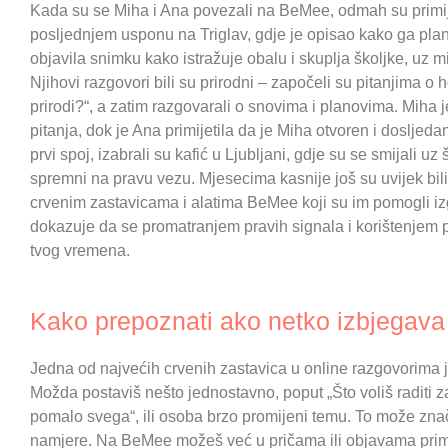
Kada su se Miha i Ana povezali na BeMee, odmah su primijet
posljednjem usponu na Triglav, gdje je opisao kako ga plan
objavila snimku kako istražuje obalu i skuplja školjke, uz 
Njihovi razgovori bili su prirodni – započeli su pitanjima o h
prirodi?“, a zatim razgovarali o snovima i planovima. Miha je
pitanja, dok je Ana primijetila da je Miha otvoren i doslje
prvi spoj, izabrali su kafić u Ljubljani, gdje su se smijali uz 
spremni na pravu vezu. Mjesecima kasnije još su uvijek bili
crvenim zastavicama i alatima BeMee koji su im pomogli izg
dokazuje da se promatranjem pravih signala i korištenjem 
tvog vremena.
Kako prepoznati ako netko izbjegava 
Jedna od najvećih crvenih zastavica u online razgovorima j
Možda postaviš nešto jednostavno, poput „Što voliš raditi z
pomalo svega“, ili osoba brzo promijeni temu. To može značit
namjere. Na BeMee možeš već u pričama ili objavama primijeti