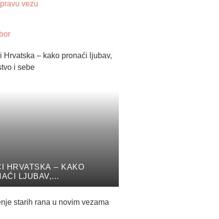
 pravu vezu
bor
I HRVATSKA – KAKO
AĆI LJUBAV,
ATELJSTVO I SEBE