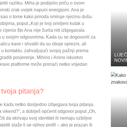
ili razliku. Miha je podijelio priču o svom
inski zrak uvijek napuni energijom. Ana je
misao o tome kako priroda smiruje njezinu dušu.
obijima, poput „Koji je tvoj omiljeni kutak u
 cijenio što Ana nije žurila niti izbjegavala
dan u svojim odgovorima. Kada su se dogovorili za
šalicu kave i shvatili da su oboje oprezni, ali
 u kontaktu, zahvaljujući svojoj pažnji prema
LIJE
raditi povjerenje. Mihino i Anino iskustvo
NOVI
prave platforme može pronaći netko vrijedan
tvoja pitanja?
e kada netko dosljedno izbjegava tvoja pitanja.
a vikend?“, a dobiješ općenit odgovor poput „Oh,
i da skrivaju svoj identitet ili nemaju ozbiljne
ti slaže li se njihov profil – ako je prazan ili