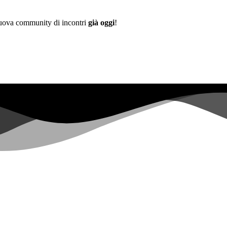
 nuova community di incontri
già oggi
!
Già più di
0+
iscritti alla lista d'attesa ...
|
 not have sufficient permissions for this property. To learn more about
opers.google.com/analytics/devguides/reporting/data/v1/property-id.
 for this property. To learn more about Property ID, see https://develope
negli ultimi 28 giorni