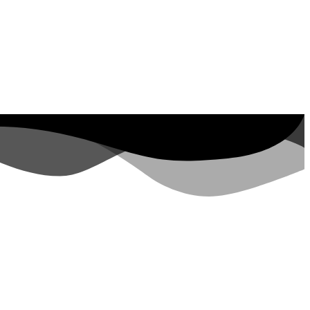
 Property ID, see
visite negli ultimi 7
giorni
rs.google.com/analytics/devguides/reporting/data/v1/property-id. visite