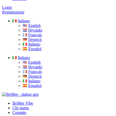
Login
Registrazione
Italiano
English
Hrvatski
Français
Deutsch
Italiano
Español
Italiano
English
Hrvatski
Français
Deutsch
Italiano
Español
BeMee Vibe
Chi siamo
Contatto