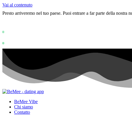
Vai al contenuto
Presto arriveremo nel tuo paese. Puoi entrare a far parte della nostra
Status: PERMISSION_DENIED - User does
https://devel
Status: PERMISSION_DENIED - User does not have sufficient permissions
BeMee Vibe
Chi siamo
Contatto