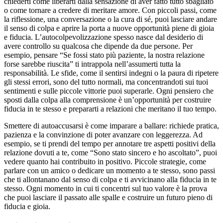
chiederti come liberarti dalla sensazione di aver fatto tutto sbagliato
o come tornare a credere di meritare amore. Con piccoli passi, come
la riflessione, una conversazione o la cura di sé, puoi lasciare andare
il senso di colpa e aprire la porta a nuove opportunità piene di gioia
e fiducia. L’autocolpevolizzazione spesso nasce dal desiderio di
avere controllo su qualcosa che dipende da due persone. Per
esempio, pensare “Se fossi stato più paziente, la nostra relazione
forse sarebbe riuscita” ti intrappola nell’assumerti tutta la
responsabilità. Le sfide, come il sentirsi indegni o la paura di ripetere
gli stessi errori, sono del tutto normali, ma concentrandoti sui tuoi
sentimenti e sulle piccole vittorie puoi superarle. Ogni pensiero che
sposti dalla colpa alla comprensione è un’opportunità per costruire
fiducia in te stesso e prepararti a relazioni che meritano il tuo tempo.
Smettere di autoaccusarsi è come imparare a ballare: richiede pratica,
pazienza e la convinzione di poter avanzare con leggerezza. Ad
esempio, se ti prendi del tempo per annotare tre aspetti positivi della
relazione dovuti a te, come “Sono stato sincero e ho ascoltato”, puoi
vedere quanto hai contribuito in positivo. Piccole strategie, come
parlare con un amico o dedicare un momento a te stesso, sono passi
che ti allontanano dal senso di colpa e ti avvicinano alla fiducia in te
stesso. Ogni momento in cui ti concentri sul tuo valore è la prova
che puoi lasciare il passato alle spalle e costruire un futuro pieno di
fiducia e gioia.