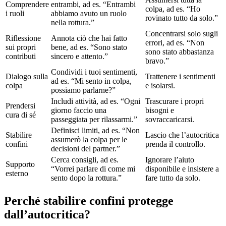
Comprendere
entrambi, ad es. “Entrambi
colpa, ad es. “Ho
i ruoli
abbiamo avuto un ruolo
rovinato tutto da solo.”
nella rottura.”
Concentrarsi solo sugli
Riflessione
Annota ciò che hai fatto
errori, ad es. “Non
sui propri
bene, ad es. “Sono stato
sono stato abbastanza
contributi
sincero e attento.”
bravo.”
Condividi i tuoi sentimenti,
Dialogo sulla
Trattenere i sentimenti
ad es. “Mi sento in colpa,
colpa
e isolarsi.
possiamo parlarne?”
Includi attività, ad es. “Ogni
Trascurare i propri
Prendersi
giorno faccio una
bisogni e
cura di sé
passeggiata per rilassarmi.”
sovraccaricarsi.
Definisci limiti, ad es. “Non
Stabilire
Lascio che l’autocritica
assumerò la colpa per le
confini
prenda il controllo.
decisioni del partner.”
Cerca consigli, ad es.
Ignorare l’aiuto
Supporto
“Vorrei parlare di come mi
disponibile e insistere a
esterno
sento dopo la rottura.”
fare tutto da solo.
Perché stabilire confini protegge
dall’autocritica?