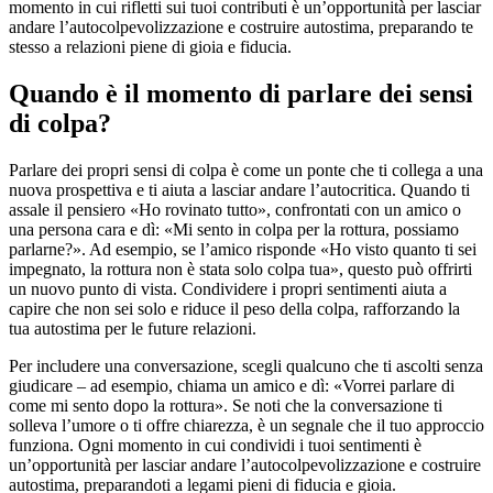
momento in cui rifletti sui tuoi contributi è un’opportunità per lasciar
andare l’autocolpevolizzazione e costruire autostima, preparando te
stesso a relazioni piene di gioia e fiducia.
Quando è il momento di parlare dei sensi
di colpa?
Parlare dei propri sensi di colpa è come un ponte che ti collega a una
nuova prospettiva e ti aiuta a lasciar andare l’autocritica. Quando ti
assale il pensiero «Ho rovinato tutto», confrontati con un amico o
una persona cara e dì: «Mi sento in colpa per la rottura, possiamo
parlarne?». Ad esempio, se l’amico risponde «Ho visto quanto ti sei
impegnato, la rottura non è stata solo colpa tua», questo può offrirti
un nuovo punto di vista. Condividere i propri sentimenti aiuta a
capire che non sei solo e riduce il peso della colpa, rafforzando la
tua autostima per le future relazioni.
Per includere una conversazione, scegli qualcuno che ti ascolti senza
giudicare – ad esempio, chiama un amico e dì: «Vorrei parlare di
come mi sento dopo la rottura». Se noti che la conversazione ti
solleva l’umore o ti offre chiarezza, è un segnale che il tuo approccio
funziona. Ogni momento in cui condividi i tuoi sentimenti è
un’opportunità per lasciar andare l’autocolpevolizzazione e costruire
autostima, preparandoti a legami pieni di fiducia e gioia.