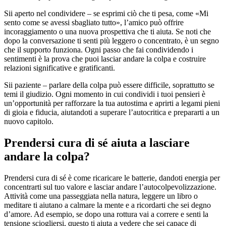
Sii aperto nel condividere – se esprimi ciò che ti pesa, come «Mi
sento come se avessi sbagliato tutto», l’amico può offrire
incoraggiamento o una nuova prospettiva che ti aiuta. Se noti che
dopo la conversazione ti senti più leggero o concentrato, è un segno
che il supporto funziona. Ogni passo che fai condividendo i
sentimenti è la prova che puoi lasciar andare la colpa e costruire
relazioni significative e gratificanti.
Sii paziente – parlare della colpa può essere difficile, soprattutto se
temi il giudizio. Ogni momento in cui condividi i tuoi pensieri è
un’opportunità per rafforzare la tua autostima e aprirti a legami pieni
di gioia e fiducia, aiutandoti a superare l’autocritica e prepararti a un
nuovo capitolo.
Prendersi cura di sé aiuta a lasciare
andare la colpa?
Prendersi cura di sé è come ricaricare le batterie, dandoti energia per
concentrarti sul tuo valore e lasciar andare l’autocolpevolizzazione.
Attività come una passeggiata nella natura, leggere un libro o
meditare ti aiutano a calmare la mente e a ricordarti che sei degno
d’amore. Ad esempio, se dopo una rottura vai a correre e senti la
tensione sciogliersi, questo ti aiuta a vedere che sei capace di