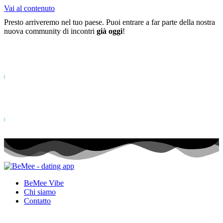
Vai al contenuto
Presto arriveremo nel tuo paese. Puoi entrare a far parte della nostra
nuova community di incontri
già oggi
!
Già più di
0+
iscritti alla lista d'attesa ...
Status: PERMISSION_DENIED - User does not have sufficient permiss
for this property. To learn more about Property ID, see
https://developers.google.com/analytics/devguides/reporting/data/v1/pro
id.
Status: PERMISSION_DENIED - User does not have sufficient permis
for this property. To learn more about Property ID, see
https://developers.google.com/analytics/devguides/reporting/data/v1/pro
id. visite negli ultimi 28 giorni
BeMee Vibe
Chi siamo
Contatto