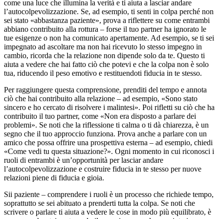
come una luce che illumina la verità e ti aiuta a lasciar andare
l’autocolpevolizzazione. Se, ad esempio, ti senti in colpa perché non
sei stato «abbastanza paziente», prova a riflettere su come entrambi
abbiano contribuito alla rottura – forse il tuo partner ha ignorato le
tue esigenze o non ha comunicato apertamente. Ad esempio, se ti sei
impegnato ad ascoltare ma non hai ricevuto lo stesso impegno in
cambio, ricorda che la relazione non dipende solo da te. Questo ti
aiuta a vedere che hai fatto ciò che potevi e che la colpa non è solo
tua, riducendo il peso emotivo e restituendoti fiducia in te stesso.
Per raggiungere questa comprensione, prenditi del tempo e annota
ciò che hai contribuito alla relazione – ad esempio, «Sono stato
sincero e ho cercato di risolvere i malintesi». Poi rifletti su ciò che ha
contribuito il tuo partner, come «Non era disposto a parlare dei
problemi». Se noti che la riflessione ti calma o ti dà chiarezza, è un
segno che il tuo approccio funziona. Prova anche a parlare con un
amico che possa offrire una prospettiva esterna – ad esempio, chiedi
«Come vedi tu questa situazione?». Ogni momento in cui riconosci i
ruoli di entrambi è un’opportunità per lasciar andare
l’autocolpevolizzazione e costruire fiducia in te stesso per nuove
relazioni piene di fiducia e gioia.
Sii paziente – comprendere i ruoli è un processo che richiede tempo,
soprattutto se sei abituato a prenderti tutta la colpa. Se noti che
scrivere o parlare ti aiuta a vedere le cose in modo più equilibrato, è