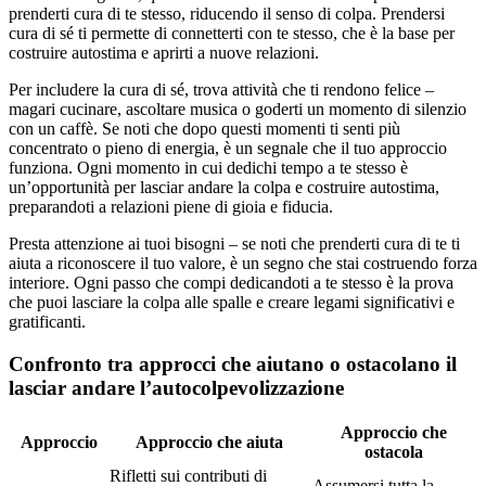
prenderti cura di te stesso, riducendo il senso di colpa. Prendersi
cura di sé ti permette di connetterti con te stesso, che è la base per
costruire autostima e aprirti a nuove relazioni.
Per includere la cura di sé, trova attività che ti rendono felice –
magari cucinare, ascoltare musica o goderti un momento di silenzio
con un caffè. Se noti che dopo questi momenti ti senti più
concentrato o pieno di energia, è un segnale che il tuo approccio
funziona. Ogni momento in cui dedichi tempo a te stesso è
un’opportunità per lasciar andare la colpa e costruire autostima,
preparandoti a relazioni piene di gioia e fiducia.
Presta attenzione ai tuoi bisogni – se noti che prenderti cura di te ti
aiuta a riconoscere il tuo valore, è un segno che stai costruendo forza
interiore. Ogni passo che compi dedicandoti a te stesso è la prova
che puoi lasciare la colpa alle spalle e creare legami significativi e
gratificanti.
Confronto tra approcci che aiutano o ostacolano il
lasciar andare l’autocolpevolizzazione
Approccio che
Approccio
Approccio che aiuta
ostacola
Rifletti sui contributi di
Assumersi tutta la