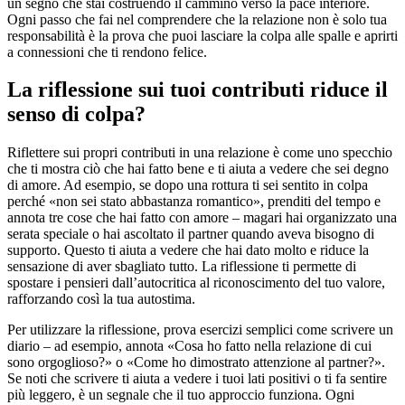
un segno che stai costruendo il cammino verso la pace interiore.
Ogni passo che fai nel comprendere che la relazione non è solo tua
responsabilità è la prova che puoi lasciare la colpa alle spalle e aprirti
a connessioni che ti rendono felice.
La riflessione sui tuoi contributi riduce il
senso di colpa?
Riflettere sui propri contributi in una relazione è come uno specchio
che ti mostra ciò che hai fatto bene e ti aiuta a vedere che sei degno
di amore. Ad esempio, se dopo una rottura ti sei sentito in colpa
perché «non sei stato abbastanza romantico», prenditi del tempo e
annota tre cose che hai fatto con amore – magari hai organizzato una
serata speciale o hai ascoltato il partner quando aveva bisogno di
supporto. Questo ti aiuta a vedere che hai dato molto e riduce la
sensazione di aver sbagliato tutto. La riflessione ti permette di
spostare i pensieri dall’autocritica al riconoscimento del tuo valore,
rafforzando così la tua autostima.
Per utilizzare la riflessione, prova esercizi semplici come scrivere un
diario – ad esempio, annota «Cosa ho fatto nella relazione di cui
sono orgoglioso?» o «Come ho dimostrato attenzione al partner?».
Se noti che scrivere ti aiuta a vedere i tuoi lati positivi o ti fa sentire
più leggero, è un segnale che il tuo approccio funziona. Ogni