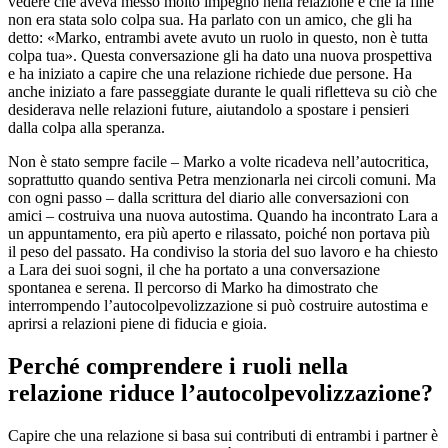
vedere che aveva messo molto impegno nella relazione e che la fine
non era stata solo colpa sua. Ha parlato con un amico, che gli ha
detto: «Marko, entrambi avete avuto un ruolo in questo, non è tutta
colpa tua». Questa conversazione gli ha dato una nuova prospettiva
e ha iniziato a capire che una relazione richiede due persone. Ha
anche iniziato a fare passeggiate durante le quali rifletteva su ciò che
desiderava nelle relazioni future, aiutandolo a spostare i pensieri
dalla colpa alla speranza.
Non è stato sempre facile – Marko a volte ricadeva nell’autocritica,
soprattutto quando sentiva Petra menzionarla nei circoli comuni. Ma
con ogni passo – dalla scrittura del diario alle conversazioni con
amici – costruiva una nuova autostima. Quando ha incontrato Lara a
un appuntamento, era più aperto e rilassato, poiché non portava più
il peso del passato. Ha condiviso la storia del suo lavoro e ha chiesto
a Lara dei suoi sogni, il che ha portato a una conversazione
spontanea e serena. Il percorso di Marko ha dimostrato che
interrompendo l’autocolpevolizzazione si può costruire autostima e
aprirsi a relazioni piene di fiducia e gioia.
Perché comprendere i ruoli nella
relazione riduce l’autocolpevolizzazione?
Capire che una relazione si basa sui contributi di entrambi i partner è