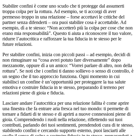
Stabilire confini è come uno scudo che ti protegge dal assumerti
troppa colpa per la rottura. Ad esempio, se ti accorgi di aver
permesso troppo in una relazione – forse accettavi le critiche del
partner senza difenderti – ora puoi stabilire cosa è accettabile. Ad
esempio, dì a te stesso: “Non accetterò più la colpa per cose che non
erano mia responsabilità”. Questo ti aiuta a riconoscere il tuo valore,
ridurre l’autocritica e rafforzare la tua fiducia in te stesso per le
future relazioni.
Per stabilire confini, inizia con piccoli passi – ad esempio, decidi di
non rimuginare su “cosa avrei potuto fare diversamente” dopo
mezzanotte, oppure dì a un amico: “Vorrei parlare di altro, non della
rottura”. Se noti che i confini ti danno sollievo o senso di controllo, è
un segno che il tuo approccio funziona. Ogni momento in cui
stabilisci un confine è un’opportunità per proteggere la tua salute
emotiva e costruire fiducia in te stesso, preparando il terreno per
relazioni piene di gioia e fiducia.
Lasciare andare l’autocritica per una relazione fallita è come aprire
una finestra che fa entrare aria fresca nel tuo mondo: ti permette di
tornare a fidarti di te stesso e di aprirti a nuove connessioni piene di
gioia. Comprendendo i ruoli nella relazione, riflettendo sui tuoi
contributi, parlando dei tuoi sentimenti, prendendoti cura di te stesso,
stabilendo confini e cercando supporto esterno, puoi lasciarti alle
spalle il senso di colpa e costruire fiducia in te stesso, preparandoti a