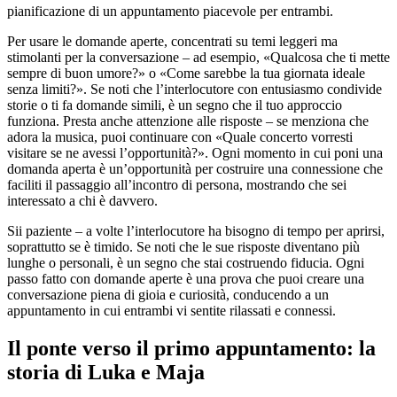
pianificazione di un appuntamento piacevole per entrambi.
Per usare le domande aperte, concentrati su temi leggeri ma
stimolanti per la conversazione – ad esempio, «Qualcosa che ti mette
sempre di buon umore?» o «Come sarebbe la tua giornata ideale
senza limiti?». Se noti che l’interlocutore con entusiasmo condivide
storie o ti fa domande simili, è un segno che il tuo approccio
funziona. Presta anche attenzione alle risposte – se menziona che
adora la musica, puoi continuare con «Quale concerto vorresti
visitare se ne avessi l’opportunità?». Ogni momento in cui poni una
domanda aperta è un’opportunità per costruire una connessione che
faciliti il passaggio all’incontro di persona, mostrando che sei
interessato a chi è davvero.
Sii paziente – a volte l’interlocutore ha bisogno di tempo per aprirsi,
soprattutto se è timido. Se noti che le sue risposte diventano più
lunghe o personali, è un segno che stai costruendo fiducia. Ogni
passo fatto con domande aperte è una prova che puoi creare una
conversazione piena di gioia e curiosità, conducendo a un
appuntamento in cui entrambi vi sentite rilassati e connessi.
Il ponte verso il primo appuntamento: la
storia di Luka e Maja