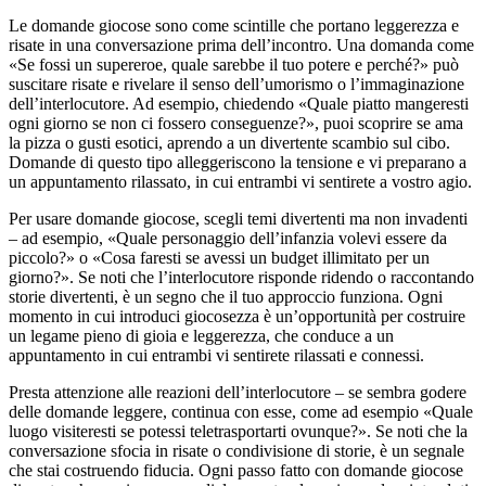
Le domande giocose sono come scintille che portano leggerezza e
risate in una conversazione prima dell’incontro. Una domanda come
«Se fossi un supereroe, quale sarebbe il tuo potere e perché?» può
suscitare risate e rivelare il senso dell’umorismo o l’immaginazione
dell’interlocutore. Ad esempio, chiedendo «Quale piatto mangeresti
ogni giorno se non ci fossero conseguenze?», puoi scoprire se ama
la pizza o gusti esotici, aprendo a un divertente scambio sul cibo.
Domande di questo tipo alleggeriscono la tensione e vi preparano a
un appuntamento rilassato, in cui entrambi vi sentirete a vostro agio.
Per usare domande giocose, scegli temi divertenti ma non invadenti
– ad esempio, «Quale personaggio dell’infanzia volevi essere da
piccolo?» o «Cosa faresti se avessi un budget illimitato per un
giorno?». Se noti che l’interlocutore risponde ridendo o raccontando
storie divertenti, è un segno che il tuo approccio funziona. Ogni
momento in cui introduci giocosezza è un’opportunità per costruire
un legame pieno di gioia e leggerezza, che conduce a un
appuntamento in cui entrambi vi sentirete rilassati e connessi.
Presta attenzione alle reazioni dell’interlocutore – se sembra godere
delle domande leggere, continua con esse, come ad esempio «Quale
luogo visiteresti se potessi teletrasportarti ovunque?». Se noti che la
conversazione sfocia in risate o condivisione di storie, è un segnale
che stai costruendo fiducia. Ogni passo fatto con domande giocose