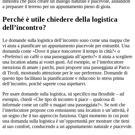
dimostra che puoi creare un dialogo naturale e piacevole, aiutandoti
a preparare il terreno per un appuntamento pieno di gioia.
Perché è utile chiedere della logistica
dell’incontro?
Le domande sulla logistica dell’incontro sono come una mappa che
vi aiuta a pianificare un appuntamento piacevole per entrambi. Una
domanda come «Dove ti piace trascorrere il tempo in città?» o
«Preferisci un caffè o una passeggiata all’aperto?» ti aiuta a scegliere
una location adatta ai vostri gusti. Ad esempio, se l’interlocutore
menziona di amare i parchi, puoi proporre una passeggiata al Parco
di Tivoli, mostrando attenzione per le sue preferenze. Domande di
questo tipo facilitano la pianificazione e riducono lo stress prima
dell’incontro, poiché saprete cosa aspettarvi.
Per usare domande sulla logistica, sii specifico ma flessibile – ad
esempio, chiedi «Che tipo di incontro ti piace – qualcosa di
informale come un caffè o magari una passeggiata?». Se noti che
l’interlocutore propone con entusiasmo una location o un’attività, è
un segno che il tuo approccio funziona. Ogni momento in cui poni
una domanda sulla logistica è un’opportunità per mostrare che tieni
al suo comfort, conducendo a un appuntamento naturale e piacevole.