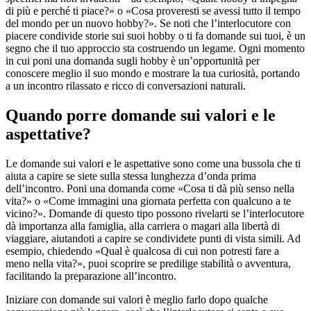
di più e perché ti piace?» o «Cosa proveresti se avessi tutto il tempo
del mondo per un nuovo hobby?». Se noti che l’interlocutore con
piacere condivide storie sui suoi hobby o ti fa domande sui tuoi, è un
segno che il tuo approccio sta costruendo un legame. Ogni momento
in cui poni una domanda sugli hobby è un’opportunità per
conoscere meglio il suo mondo e mostrare la tua curiosità, portando
a un incontro rilassato e ricco di conversazioni naturali.
Quando porre domande sui valori e le
aspettative?
Le domande sui valori e le aspettative sono come una bussola che ti
aiuta a capire se siete sulla stessa lunghezza d’onda prima
dell’incontro. Poni una domanda come «Cosa ti dà più senso nella
vita?» o «Come immagini una giornata perfetta con qualcuno a te
vicino?». Domande di questo tipo possono rivelarti se l’interlocutore
dà importanza alla famiglia, alla carriera o magari alla libertà di
viaggiare, aiutandoti a capire se condividete punti di vista simili. Ad
esempio, chiedendo «Qual è qualcosa di cui non potresti fare a
meno nella vita?», puoi scoprire se predilige stabilità o avventura,
facilitando la preparazione all’incontro.
Iniziare con domande sui valori è meglio farlo dopo qualche