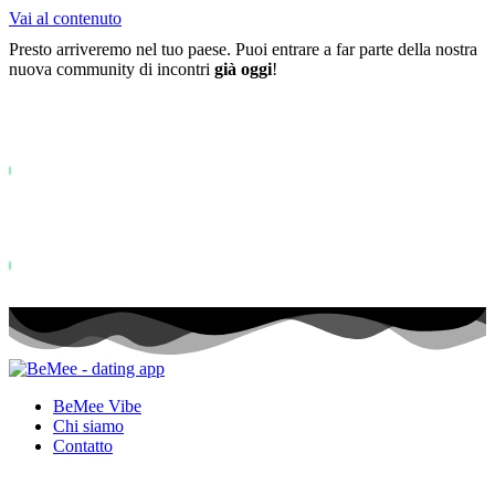
Vai al contenuto
Presto arriveremo nel tuo paese. Puoi entrare a far parte della nostra
nuova community di incontri
già oggi
!
Già più di
0+
iscritti alla lista d'attesa ...
Status: PERMISSION_DENIED - User does not have sufficient permiss
for this property. To learn more about Property ID, see
https://developers.google.com/analytics/devguides/reporting/data/v1/pro
id.
Status: PERMISSION_DENIED - User does not have sufficient permis
for this property. To learn more about Property ID, see
https://developers.google.com/analytics/devguides/reporting/data/v1/pro
id. visite negli ultimi 28 giorni
BeMee Vibe
Chi siamo
Contatto