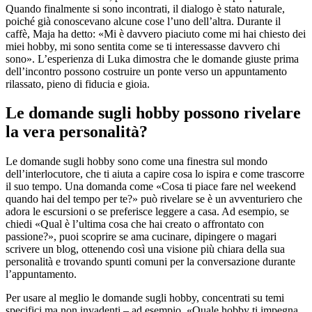
Quando finalmente si sono incontrati, il dialogo è stato naturale,
poiché già conoscevano alcune cose l’uno dell’altra. Durante il
caffè, Maja ha detto: «Mi è davvero piaciuto come mi hai chiesto dei
miei hobby, mi sono sentita come se ti interessasse davvero chi
sono». L’esperienza di Luka dimostra che le domande giuste prima
dell’incontro possono costruire un ponte verso un appuntamento
rilassato, pieno di fiducia e gioia.
Le domande sugli hobby possono rivelare
la vera personalità?
Le domande sugli hobby sono come una finestra sul mondo
dell’interlocutore, che ti aiuta a capire cosa lo ispira e come trascorre
il suo tempo. Una domanda come «Cosa ti piace fare nel weekend
quando hai del tempo per te?» può rivelare se è un avventuriero che
adora le escursioni o se preferisce leggere a casa. Ad esempio, se
chiedi «Qual è l’ultima cosa che hai creato o affrontato con
passione?», puoi scoprire se ama cucinare, dipingere o magari
scrivere un blog, ottenendo così una visione più chiara della sua
personalità e trovando spunti comuni per la conversazione durante
l’appuntamento.
Per usare al meglio le domande sugli hobby, concentrati su temi
specifici ma non invadenti – ad esempio, «Quale hobby ti impegna