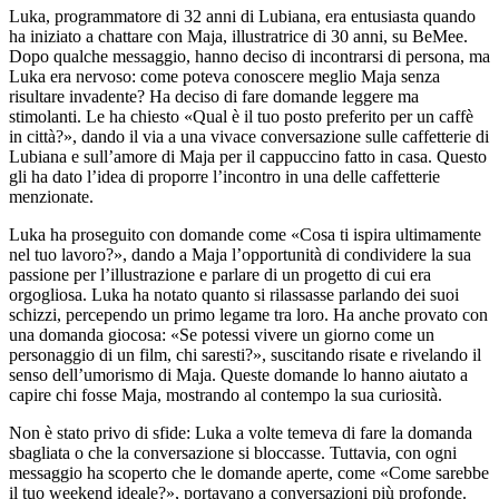
Luka, programmatore di 32 anni di Lubiana, era entusiasta quando
ha iniziato a chattare con Maja, illustratrice di 30 anni, su BeMee.
Dopo qualche messaggio, hanno deciso di incontrarsi di persona, ma
Luka era nervoso: come poteva conoscere meglio Maja senza
risultare invadente? Ha deciso di fare domande leggere ma
stimolanti. Le ha chiesto «Qual è il tuo posto preferito per un caffè
in città?», dando il via a una vivace conversazione sulle caffetterie di
Lubiana e sull’amore di Maja per il cappuccino fatto in casa. Questo
gli ha dato l’idea di proporre l’incontro in una delle caffetterie
menzionate.
Luka ha proseguito con domande come «Cosa ti ispira ultimamente
nel tuo lavoro?», dando a Maja l’opportunità di condividere la sua
passione per l’illustrazione e parlare di un progetto di cui era
orgogliosa. Luka ha notato quanto si rilassasse parlando dei suoi
schizzi, percependo un primo legame tra loro. Ha anche provato con
una domanda giocosa: «Se potessi vivere un giorno come un
personaggio di un film, chi saresti?», suscitando risate e rivelando il
senso dell’umorismo di Maja. Queste domande lo hanno aiutato a
capire chi fosse Maja, mostrando al contempo la sua curiosità.
Non è stato privo di sfide: Luka a volte temeva di fare la domanda
sbagliata o che la conversazione si bloccasse. Tuttavia, con ogni
messaggio ha scoperto che le domande aperte, come «Come sarebbe
il tuo weekend ideale?», portavano a conversazioni più profonde.