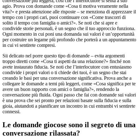
conversazione più leggera, così che l’interlocutore si senta a suo
agio. Prova con domande come «Cosa ti motiva veramente nella
vita?» e presta attenzione alle risposte – se menziona di apprezzare il
tempo con i propri cari, puoi continuare con «Come trascorri di
solito il tempo con famiglia o amici?». Se noti che si apre e
condivide storie personali, è un segno che il tuo approccio funziona.
Ogni momento in cui poni una domanda sui valori è un’opportunità
per costruire un legame più profondo che porterà a un appuntamento
in cui vi sentirete compresi.
Sii delicato nel porre questo tipo di domande – evita argomenti
troppo diretti come «Cosa ti aspetti da una relazione?» finché non
avete instaurato fiducia. Se noti che l’interlocutore con entusiasmo
condivide i propri valori o ti chiede dei tuoi, è un segno che stai
creando le basi per una conversazione significativa. Prova anche a
collegare le domande a temi più leggeri, come «Cosa significa per te
avere un buon rapporto con amici o famiglia?», rendendo la
conversazione più fluida. Ogni passo che fai con domande sui valori
è una prova che sei pronto per relazioni basate sulla fiducia e sulla
gioia, aiutandoti a pianificare un incontro in cui entrambi vi sentirete
connessi.
Le domande giocose sono il segreto di una
conversazione rilassata?