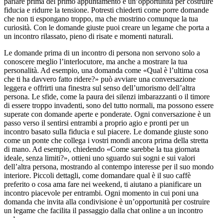
parlare prima del primo appuntamento è un’opportunità per costruire
fiducia e ridurre la tensione. Potresti chiederti come porre domande
che non ti espongano troppo, ma che mostrino comunque la tua
curiosità. Con le domande giuste puoi creare un legame che porta a
un incontro rilassato, pieno di risate e momenti naturali.
Le domande prima di un incontro di persona non servono solo a
conoscere meglio l’interlocutore, ma anche a mostrare la tua
personalità. Ad esempio, una domanda come «Qual è l’ultima cosa
che ti ha davvero fatto ridere?» può avviare una conversazione
leggera e offrirti una finestra sul senso dell’umorismo dell’altra
persona. Le sfide, come la paura dei silenzi imbarazzanti o il timore
di essere troppo invadenti, sono del tutto normali, ma possono essere
superate con domande aperte e ponderate. Ogni conversazione è un
passo verso il sentirsi entrambi a proprio agio e pronti per un
incontro basato sulla fiducia e sul piacere. Le domande giuste sono
come un ponte che collega i vostri mondi ancora prima della stretta
di mano. Ad esempio, chiedendo «Come sarebbe la tua giornata
ideale, senza limiti?», ottieni uno sguardo sui sogni e sui valori
dell’altra persona, mostrando al contempo interesse per il suo mondo
interiore. Piccoli dettagli, come domandare qual è il suo caffè
preferito o cosa ama fare nei weekend, ti aiutano a pianificare un
incontro piacevole per entrambi. Ogni momento in cui poni una
domanda che invita alla condivisione è un’opportunità per costruire
un legame che facilita il passaggio dalla chat online a un incontro