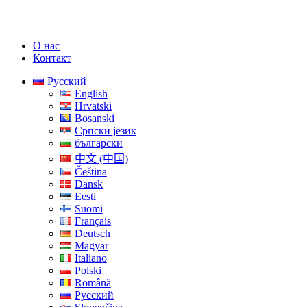
О нас
Контакт
Русский
English
Hrvatski
Bosanski
Српски језик
български
中文 (中国)
Čeština
Dansk
Eesti
Suomi
Français
Deutsch
Magyar
Italiano
Polski
Română
Русский