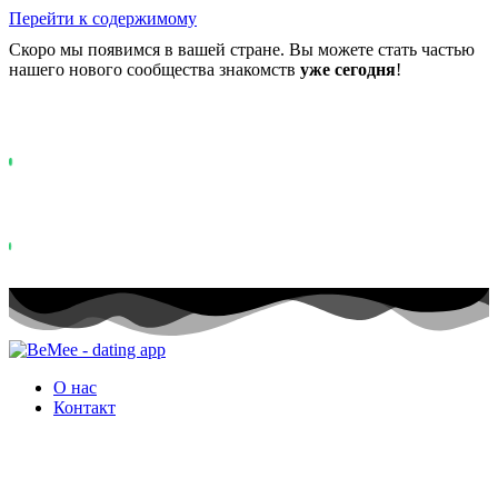
Перейти к содержимому
Скоро мы появимся в вашей стране. Вы можете стать частью
нашего нового сообщества знакомств
уже сегодня
!
Уже более
0+
участников в списке ожидания ...
Status: PERMISSION_DENIED - User does not have sufficient permiss
for this property. To learn more about Property ID, see
https://developers.google.com/analytics/devguides/reporting/data/v1/pro
id.
Status: PERMISSION_DENIED - User does not have sufficient permis
for this property. To learn more about Property ID, see
https://developers.google.com/analytics/devguides/reporting/data/v1/pro
id. посещений за последние 28 дней
О нас
Контакт