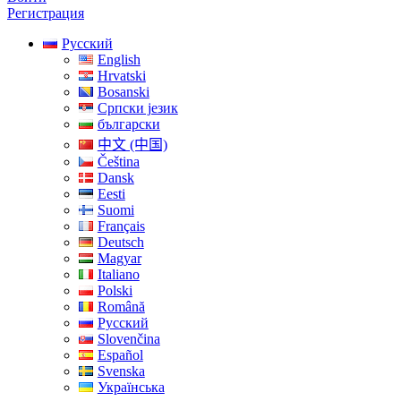
Регистрация
Русский
English
Hrvatski
Bosanski
Српски језик
български
中文 (中国)
Čeština
Dansk
Eesti
Suomi
Français
Deutsch
Magyar
Italiano
Polski
Română
Русский
Slovenčina
Español
Svenska
Українська