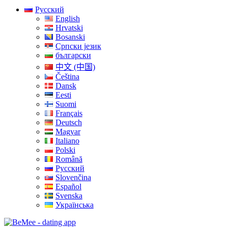
Русский
English
Hrvatski
Bosanski
Српски језик
български
中文 (中国)
Čeština
Dansk
Eesti
Suomi
Français
Deutsch
Magyar
Italiano
Polski
Română
Русский
Slovenčina
Español
Svenska
Українська