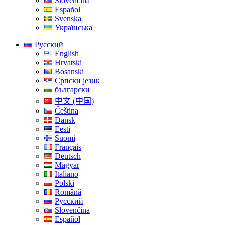
Slovenčina
Español
Svenska
Українська
Русский
English
Hrvatski
Bosanski
Српски језик
български
中文 (中国)
Čeština
Dansk
Eesti
Suomi
Français
Deutsch
Magyar
Italiano
Polski
Română
Русский
Slovenčina
Español