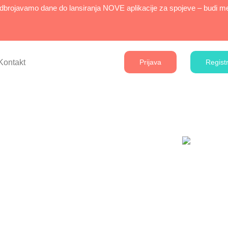
brojavamo dane do lansiranja NOVE aplikacije za spojeve – budi međ
Kontakt
Prijava
Registr