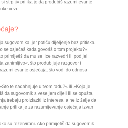
si strpljiv prilika je da produbiš razumijevanje i
boke veze.
ećaje?
a sugovornika, jer potiču dijeljenje bez pritiska.
ako se osjećaš kada govoriš o tom projektu?«
primijetiš da mu se lice razvedri ili podijeli
ta zanimljivo«, što produbljuje razgovor i
a razumijevanje osjećaja, što vodi do odnosa
»Što te nadahnjuje u tvom radu?« ili »Koja je
 da sugovornik s veseljem dijeli ili se opušta,
ja trebaju proizlaziti iz interesa, a ne iz želje da
anje prilika je za razumijevanje osjećaja izvan
ako su rezervirani. Ako primijetiš da sugovornik