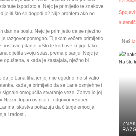
stisnute ispod stola. Nejc je primijetio te znakove
Spojevi 
odijeliti što se dogodilo? Nije problem ako ne
autenti
an dan na poslu. Nejc je primijetio da se njezino
oj je razgovor pomogao. Tijekom večere primijetio
Naš
iz
 postavio pitanje: »Što te kod ove knjige tako
na dijelila svoju strast prema pisanju. Nejc je
je opuštena, a kada je zastajala, nježno bi
da je Lana tiha jer joj nije ugodno, no shvatio
astanka, kada je primijetio da se Lana osmjehne i
 signale omogućila stvaranje veze. Zahvalio joj
o?« Njezin topao osmijeh i odgovor »Super,
 Lanina iskustva pokazuju da čitanje emocija
ja i radosti.
ZNAK
RAZG
PAZIT