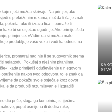
e koje riječi možda skrivaju. Na primjer, ako
 sjedi s prekriženim rukama, možda ti šalje znak
a, pokreta ruku ili izraza lica – pomaže ti
or kako bi se osjećao ugodnije. Ako primijetiš da
nje, primjerice: »Vidim da si možda malo
e koje produbljuje vašu vezu i vodi ka odnosima
jerice, promatraj naginje li se sugovornik prema
čiti nelagodu. Pokušaj s nježnim pitanjima,
KAKO
 više«, kada primijetiš oduševljenje u njegovom
STVA
uje opuštenije nakon tvog odgovora, to je znak da
aju vrijeme da pokažu svoje osjećaje kroz govor
lika je da produbiš razumijevanje i izgradiš
o dio priče, stoga ga kombiniraj s riječima i
nakove, poput osmijeha ili dodira ruke,