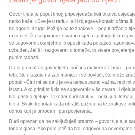
Govor tijela je poput tihog pripovjedača koji otkriva osjećaj
netko kaže: »Sve je u redu«, ali izbjegava kontakt očima ili
nelagode ili tuge. Pažnja na te znakove – poput držanja tijel
razumjeti što sugovornik stvarno osjeća i prilagoditi razgov
se sugovornik osmjehne ili opusti kada pokažeš razumijeva
uzbuđen, želiš li razgovarati o tome?«, to stvara povjerenj
punim radosti.
Da bi promatrao govor tijela, počni s malim koracima – prim
tebi, što ukazuje na zanimanje, ili se povlači, što može zna
poput: »Čini mi se da ti je ova tema stvarno važna, reci mi
izrazu. Ako primijetiš da se sugovornik više otvara ili djel
tvoj pristup djeluje. Također budi strpljiv – neki ljudi treb
tijela. Svaki trenutak kada obratiš pažnju na te znakove pri
odnos koji je prirodan i pun povjerenja.
Budi oprezan da ne zaključuješ prebrzo – govor tijela je sam
tonom glasa. Ako primijetiš da tvoj odgovor na neverbalne z