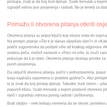
pristupa, znak je da tvoj trud djeluje. Svaki trenutak u kojem 
izgradiš odnos pun povjerenja i radosti, što je temelj za du
Pomažu li otvorena pitanja otkriti osj
Otvorena pitanja su poput ključa koji otvara vrata do osjećaj
Na primjer, pitanje »Što ti je danas uljepšalo dan?« ili »K
potiče sugovornika da podijeli više od kratkog odgovora. Ako 
osobnu priču, možeš nastaviti s »Reci mi više, to zvuči zais
pokazuje da ti je stalo. Otvorena pitanja stvaraju prostor z
punih povjerenja.
Da uključiš otvorena pitanja, počni s jednostavnima, poput 
tvoja najdraža uspomena iz protekle godine?«. Ako primijetiš
to je znak da tvoj pristup djeluje. Također, budi iskren – pitan
popuniš tišinu. Svaki trenutak u kojem postaviš otvoreno pit
riječi i izgradnju odnosa punog radosti i poštovanja.
Budi strpljiv – neki trebaju vremena da se otvore, posebno 