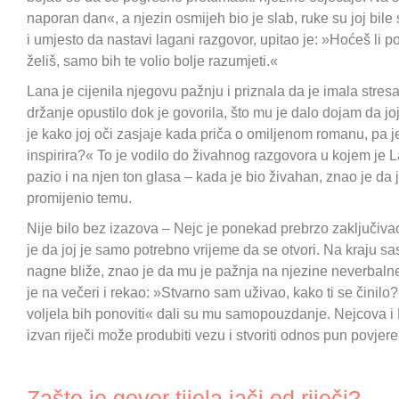
naporan dan«, a njezin osmijeh bio je slab, ruke su joj bile 
i umjesto da nastavi lagani razgovor, upitao je: »Hoćeš li p
želiš, samo bih te volio bolje razumjeti.«
Lana je cijenila njegovu pažnju i priznala da je imala stres
držanje opustilo dok je govorila, što mu je dalo dojam da j
je kako joj oči zasjaje kada priča o omiljenom romanu, pa je
inspirira?« To je vodilo do živahnog razgovora u kojem je La
pazio i na njen ton glasa – kada je bio živahan, znao je da 
promijenio temu.
Nije bilo bez izazova – Nejc je ponekad prebrzo zaključivao 
je da joj je samo potrebno vrijeme da se otvori. Na kraju s
nagne bliže, znao je da mu je pažnja na njezine neverbalne
je na večeri i rekao: »Stvarno sam uživao, kako ti se činil
voljela bih ponoviti« dali su mu samopouzdanje. Nejcova i
izvan riječi može produbiti vezu i stvoriti odnos pun povjeren
Zašto je govor tijela jači od riječi?