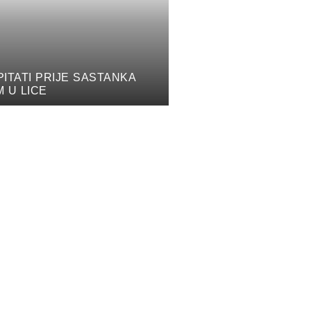
PITATI PRIJE SASTANKA
M U LICE