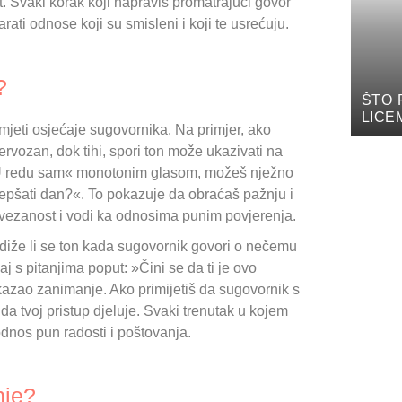
. Svaki korak koji napraviš promatrajući govor
arati odnose koji su smisleni i koji te usrećuju.
?
ŠTO 
LICE
umjeti osjećaje sugovornika. Na primjer, ako
ervozan, dok tihi, spori ton može ukazivati na
: »U redu sam« monotonim glasom, možeš nježno
jepšati dan?«. To pokazuje da obraćaš pažnju i
povezanost i vodi ka odnosima punim povjerenja.
odiže li se ton kada sugovornik govori o nečemu
 s pitanjima poput: »Čini se da ti je ovo
okazao zanimanje. Ako primijetiš da sugovornik s
 da tvoj pristup djeluje. Svaki trenutak u kojem
 odnos pun radosti i poštovanja.
nje?