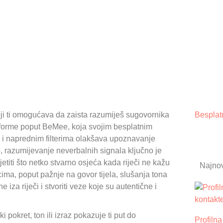
koji ti omogućava da zaista razumiješ sugovornika
Besplat
atforme poput BeMee, koja svojim besplatnim
a i naprednim filterima olakšava upoznavanje
tvo, razumijevanje neverbalnih signala ključno je
etiti što netko stvarno osjeća kada riječi ne kažu
Najnov
acima, poput pažnje na govor tijela, slušanja tona
e iza riječi i stvoriti veze koje su autentične i
i pokret, ton ili izraz pokazuje ti put do
Profilna