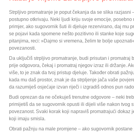
Strpljivo promatranje je poput čekanja da se slika razjasni 
postupno otkrivaju. Neki ljudi kriju svoje emocije, posebno
primjer, ako sugovornik šuti ili djeluje rezervirano, daj mu 
se pojavi kada spomene nešto pozitivno ili stanke koje suge
pitanjima, reci: »Dajmo si vremena, želim te bolje upoznati«
povezanosti.
Da uključiš strpljivo promatranje, budi prisutan i promatraj
prije odgovora, čekaj i promatraj njegov izraz ili držanje. Ak
više, to je znak da tvoj pristup djeluje. Također obrati paž
kada mu daš prostor, znak je da strpljenje jača vaše povjeren
da razumiješ osjećaje izvan riječi i izgradiš odnos pun rados
Budi oprezan da ne očekuješ trenutne odgovore – neki tre
primijetiš da se sugovornik opusti ili dijeli više nakon tvog 
povezanost. Svaki korak koji napraviš promatrajući dokaz j
koji imaju smisla.
Obrati pažnju na male promjene – ako sugovornik postane živ