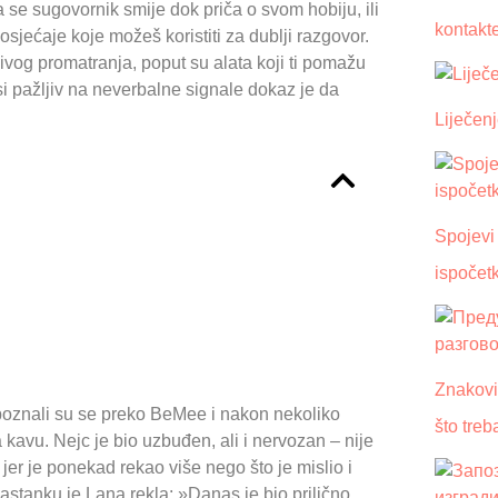
a se sugovornik smije dok priča o svom hobiju, ili
kontakt
sjećaje koje možeš koristiti za dublji razgovor.
ljivog promatranja, poput su alata koji ti pomažu
si pažljiv na neverbalne signale dokaz je da
Liječen
Spojevi
ispočet
Znakovi
 upoznali su se preko BeMee i nakon nekoliko
što treb
 kavu. Nejc je bio uzbuđen, ali i nervozan – nije
jer je ponekad rekao više nego što je mislio i
astanku je Lana rekla: »Danas je bio prilično