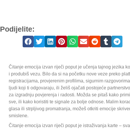
Podijelite:
Čitanje emocija izvan riječi poput je učenja tajnog jezika 
i produbiš vezu. Bilo da si na početku nove veze preko pl
registracijama, provjerenim profilima, sigurnim razgovorim
ljudi koji ti odgovaraju, ili želiš ojačati postojeće partners
za izgradnju povjerenja i radosti. Možda se pitaš kako primij
sve, ili kako koristiti te signale za bolje odnose. Malim kor
glasa ili strpljivog promatranja, možeš otkriti emocije skriven
smislene.
Čitanje emocija izvan riječi poput je istraživanja karte – svak