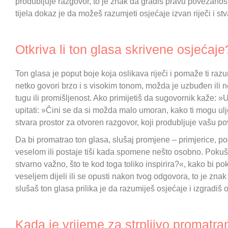
produbljuje razgovor, to je znak da gradiš pravu povezanost
tijela dokaz je da možeš razumjeti osjećaje izvan riječi i stv
Otkriva li ton glasa skrivene osjećaje
Ton glasa je poput boje koja oslikava riječi i pomaže ti raz
netko govori brzo i s visokim tonom, možda je uzbuđen ili n
tugu ili promišljenost. Ako primijetiš da sugovornik kaže
upitati: »Čini se da si možda malo umoran, kako ti mogu ul
stvara prostor za otvoren razgovor, koji produbljuje vašu 
Da bi promatrao ton glasa, slušaj promjene – primjerice, p
veselom ili postaje tiši kada spomene nešto osobno. Pokušaj
stvarno važno, što te kod toga toliko inspirira?«, kako bi p
veseljem dijeli ili se opusti nakon tvog odgovora, to je znak
slušaš ton glasa prilika je da razumiješ osjećaje i izgradiš
Kada je vrijeme za strpljivo promatra