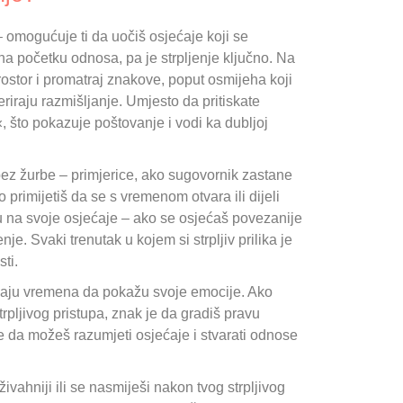
– omogućuje ti da uočiš osjećaje koji se
 na početku odnosa, pa je strpljenje ključno. Na
prostor i promatraj znakove, poput osmijeha koji
riraju razmišljanje. Umjesto da pritiskate
, što pokazuje poštovanje i vodi ka dubljoj
 bez žurbe – primjerice, ako sugovornik zastane
o primijetiš da se s vremenom otvara ili dijeli
nju na svoje osjećaje – ako se osjećaš povezanije
je. Svaki trenutak u kojem si strpljiv prilika je
ti.
baju vremena da pokažu svoje emocije. Ako
strpljivog pristupa, znak je da gradiš pravu
e da možeš razumjeti osjećaje i stvarati odnose
ahniji ili se nasmiješi nakon tvog strpljivog