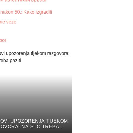
nakon 50.: Kako izgraditi
čne veze
bor
OVI UPOZORENJA TIJEKOM
OVORA: NA ŠTO TREBA
I