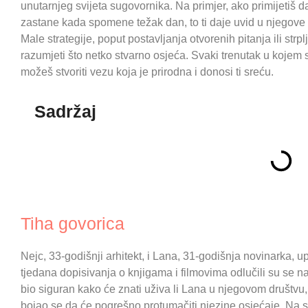
unutarnjeg svijeta sugovornika. Na primjer, ako primijetiš d
zastane kada spomene težak dan, to ti daje uvid u njegove o
Male strategije, poput postavljanja otvorenih pitanja ili strp
razumjeti što netko stvarno osjeća. Svaki trenutak u kojem 
možeš stvoriti vezu koja je prirodna i donosi ti sreću.
Sadržaj
Tiha govorica
Nejc, 33-godišnji arhitekt, i Lana, 31-godišnja novinarka,
tjedana dopisivanja o knjigama i filmovima odlučili su se na
bio siguran kako će znati uživa li Lana u njegovom društvu, 
bojao se da će pogrešno protumačiti njezine osjećaje. Na s