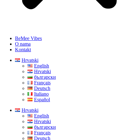
BeMee Vibes
O nama
Kontakt
Hrvatski
English
Hrvatski
български
Français
Deutsch
Italiano
Español
Hrvatski
English
Hrvatski
български
Français
Deutsch