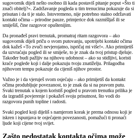
sugovornik dijeli nešto osobno ili kada postaviš pitanje poput »Što ti
znači obitelj?«. Zadržavanje pogleda u tim trenucima pokazuje da si
prisutan i da ti je stalo. Istovremeno, nije potrebno stalno održavati
kontakt očima – prirodne pauze, primjerice dok razmišljaš ili se
smiješiš, čine razgovor opuštenijim.
Da pronađeš pravi trenutak, promatraj ritam razgovora – ako
sugovornik dijeli priču o svom putovanju, upotrijebi kontakt očima
dok kažeš »To zvuči nevjerojatno, ispričaj mi više!«. Ako primijetiš
da uzvraćaju pogled ili se smiješe, to je znak da tvoj pristup djeluje.
Također budi pažljiv na njihovu udobnost – ako su stidljivi, koristi
kraće poglede koji i dalje pokazuju tvoju znatiželju. Prilagodba
njihovom tempu pokazuje da cijeniš njihov prostor.
Važno je i da vjeruješ svom osjećaju – ako primijetiš da kontakt
očima produbljuje povezanost, to je znak da si na pravom putu.
Svaki trenutak u kojem koristiš pogled u pravom trenutku prilika je
da izgradiš povjerenje i pokažeš svoju prisutnost, što vodi do
razgovora punih topline i radosti.
Svaki pogled koji dijeliš s namjerom korak je prema odnosu koji je
iskren i ispunjava te osjećajem povezanosti, pomažući ti pronaći
ljude koji cijene tvoj svijet.
Zašto nedostatak kontakta očima može