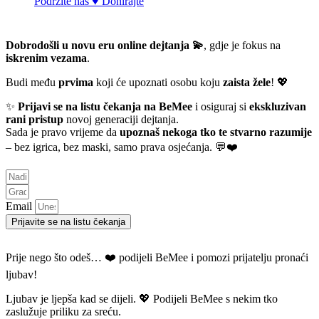
Podržite nas ♥ Donirajte
Dobrodošli u novu eru online dejtanja 💫
, gdje je fokus na
iskrenim vezama
.
Budi među
prvima
koji će upoznati osobu koju
zaista žele
! 💖
✨
Prijavi se na listu čekanja na BeMee
i osiguraj si
ekskluzivan
rani pristup
novoj generaciji dejtanja.
Sada je pravo vrijeme da
upoznaš nekoga tko te stvarno razumije
– bez igrica, bez maski, samo prava osjećanja. 💬❤️
Email
Prijavite se na listu čekanja
Prije nego što odeš… ❤️ podijeli BeMee i pomozi prijatelju pronaći
ljubav!
Ljubav je ljepša kad se dijeli. 💖 Podijeli BeMee s nekim tko
zaslužuje priliku za sreću.