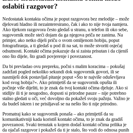
oslabiti razgovor?
Nedostatak kontakta očima je poput razgovora bez melodije – može
djelovati hladno ili nezainteresirano, čak i ako to nije tvoja namjera.
Ako tijekom razgovora često gledaš u stranu, u telefon ili oko sebe,
sugovornik može steći dojam da ga njegova priča ne zanima. Na
primjer, ako netko dijeli priču o svom omiljenom hobiju, poput
fotografiranja, a ti gledaš u pod ili na sat, to može stvoriti osjećaj
odsutnosti. Kontakt očima pokazuje da si zaista prisutan i da cijeniš
ono što dijele, što gradi povjerenje i povezanost.
Da bi prevladao ovu prepreku, počni s malim koracima – pokušaj
zadržati pogled nekoliko sekundi dok sugovornik govori, ili se
nasmiješi dok postavljaš pitanje poput »Što te najviše oduševljava
kod svog hobija?«. Ako primijetiš da se sugovornik opušta ili
počinje više dijeliti, to je znak da tvoj kontakt očima djeluje. Ako si
stidljiv ili ti je neugodno, dopusti si prirodne pauze – nije potrebno
stalno gledati u oči, već dovoljno da pokažeš svoju pažnju. Važno je
da budeš iskren i ne prisiljavaš se na nešto što ti nije prirodno.
Promatraj kako se sugovornik ponaša – ako primijetiš da su
komunikativniji kada koristiš kontakt očima, to je znak da gradiš
povezanost. Svaki trenutak u kojem dodaš kontakt očima prilika je
da ojačaš razgovor i pokažeš da ti je stalo, što vodi do odnosa punih