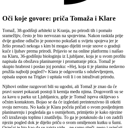
Oči koje govore: priča Tomaža i Klare
Tomaž, 38-godišnji arhitekt iz Kranja, po prirodi tih i pomalo
sramežljiv, često je bio nervozan na spojevima. Nakon raskida prije
dvije godine odlučio je ponovno pokušati u svijetu spojeva jer je
želio pronaći nekoga s kim bi mogao dijeliti svoje snove o gradnji
kuće i ljubav prema prirodi. Prijavio se na online platformu i naišao
na Klaru, 36-godišnju biologinju iz Ljubljane, koja je u svom profilu
napisala da obožava planinarenje i promatranje ptica. Tomaž je
skupio hrabrost i poslao joj poruku: »Hej, koja ti je planina nedavno
pružila najbolji pogled?« Klara je odgovorila s oduševljenjem,
opisala uspon na Triglav i upitala voli li i on istraživati prirodu.
Njihovi online razgovori bili su ugodni, ali Tomaž je znao da će
pravi susret pokazati postoji li kemija među njima. Dogovorili su se
za kavu u parku uz Ljubljanicu, gdje je Tomaž isprva oklijevao s
očnim kontaktom. Bojao se da će izgledati preintenzivno ili otkriti
svoju nervozu. No kada je Klara počela pričati o svom posljednjem
planinarenju i pogledala ga s osmijehom, primijetio je kako njezine
oči izražavaju toplinu i znatiželju. To ga je potaknulo da i on zadrži
njezin pogled dok je dijelio priču o svom omiljenom kutku u šumi.
Osjećaj je bio kao da se zaista vide – ne samo riječi, nego i osjećaji