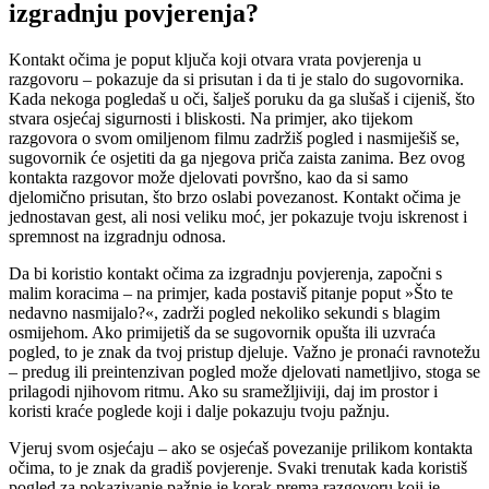
izgradnju povjerenja?
Kontakt očima je poput ključa koji otvara vrata povjerenja u
razgovoru – pokazuje da si prisutan i da ti je stalo do sugovornika.
Kada nekoga pogledaš u oči, šalješ poruku da ga slušaš i cijeniš, što
stvara osjećaj sigurnosti i bliskosti. Na primjer, ako tijekom
razgovora o svom omiljenom filmu zadržiš pogled i nasmiješiš se,
sugovornik će osjetiti da ga njegova priča zaista zanima. Bez ovog
kontakta razgovor može djelovati površno, kao da si samo
djelomično prisutan, što brzo oslabi povezanost. Kontakt očima je
jednostavan gest, ali nosi veliku moć, jer pokazuje tvoju iskrenost i
spremnost na izgradnju odnosa.
Da bi koristio kontakt očima za izgradnju povjerenja, započni s
malim koracima – na primjer, kada postaviš pitanje poput »Što te
nedavno nasmijalo?«, zadrži pogled nekoliko sekundi s blagim
osmijehom. Ako primijetiš da se sugovornik opušta ili uzvraća
pogled, to je znak da tvoj pristup djeluje. Važno je pronaći ravnotežu
– predug ili preintenzivan pogled može djelovati nametljivo, stoga se
prilagodi njihovom ritmu. Ako su sramežljiviji, daj im prostor i
koristi kraće poglede koji i dalje pokazuju tvoju pažnju.
Vjeruj svom osjećaju – ako se osjećaš povezanije prilikom kontakta
očima, to je znak da gradiš povjerenje. Svaki trenutak kada koristiš
pogled za pokazivanje pažnje je korak prema razgovoru koji je