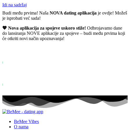
Idi na sadržaj
Budi među prvima! Naša
NOVA dating aplikacija
je ovdje! Možeš
je isprobati već sada!
💖 Nova aplikacija za spojeve uskoro stiže!
Odbrojavamo dane
do lansiranja NOVE aplikacije za spojeve – budi među prvima koji
će otkriti novi način upoznavanja!
Već više od
0+
prijavljenih na listu želja ...
Status: PERMISSION_DENIED - User does not have sufficient permiss
for this property. To learn more about Property ID, see
https://developers.google.com/analytics/devguides/reporting/data/v1/pro
id.
Status: PERMISSION_DENIED - User does not have sufficient permis
for this property. To learn more about Property ID, see
https://developers.google.com/analytics/devguides/reporting/data/v1/pro
id. posjeta u zadnjih 28 dana
BeMee Vibes
O nama