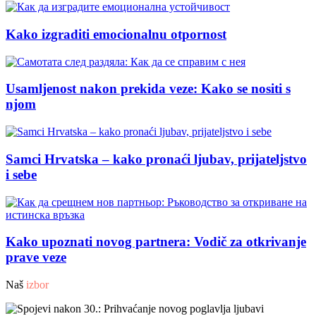
Kako izgraditi emocionalnu otpornost
Usamljenost nakon prekida veze: Kako se nositi s
njom
Samci Hrvatska – kako pronaći ljubav, prijateljstvo
i sebe
Kako upoznati novog partnera: Vodič za otkrivanje
prave veze
Naš
izbor