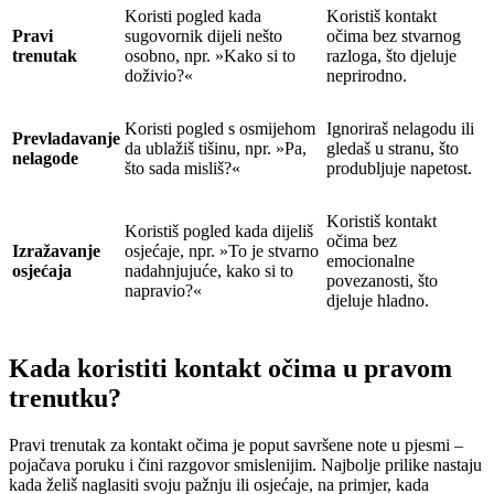
Koristi pogled kada
Koristiš kontakt
Pravi
sugovornik dijeli nešto
očima bez stvarnog
trenutak
osobno, npr. »Kako si to
razloga, što djeluje
doživio?«
neprirodno.
Koristi pogled s osmijehom
Ignoriraš nelagodu ili
Prevladavanje
da ublažiš tišinu, npr. »Pa,
gledaš u stranu, što
nelagode
što sada misliš?«
produbljuje napetost.
Koristiš kontakt
Koristiš pogled kada dijeliš
očima bez
Izražavanje
osjećaje, npr. »To je stvarno
emocionalne
osjećaja
nadahnjujuće, kako si to
povezanosti, što
napravio?«
djeluje hladno.
Kada koristiti kontakt očima u pravom
trenutku?
Pravi trenutak za kontakt očima je poput savršene note u pjesmi –
pojačava poruku i čini razgovor smislenijim. Najbolje prilike nastaju
kada želiš naglasiti svoju pažnju ili osjećaje, na primjer, kada