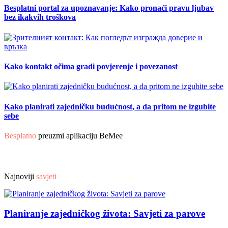
Besplatni portal za upoznavanje: Kako pronaći pravu ljubav
bez ikakvih troškova
Kako kontakt očima gradi povjerenje i povezanost
Kako planirati zajedničku budućnost, a da pritom ne izgubite
sebe
Besplatno
preuzmi aplikaciju BeMee
Najnoviji
savjeti
Planiranje zajedničkog života: Savjeti za parove