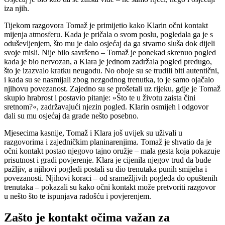
iza njih.
Tijekom razgovora Tomaž je primijetio kako Klarin očni kontakt
mijenja atmosferu. Kada je pričala o svom poslu, pogledala ga je s
oduševljenjem, što mu je dalo osjećaj da ga stvarno sluša dok dijeli
svoje misli. Nije bilo savršeno – Tomaž je ponekad skrenuo pogled
kada je bio nervozan, a Klara je jednom zadržala pogled predugo,
što je izazvalo kratku neugodu. No oboje su se trudili biti autentični,
i kada su se nasmijali zbog nezgodnog trenutka, to je samo ojačalo
njihovu povezanost. Zajedno su se prošetali uz rijeku, gdje je Tomaž
skupio hrabrost i postavio pitanje: »Što te u životu zaista čini
sretnom?«, zadržavajući njezin pogled. Klarin osmijeh i odgovor
dali su mu osjećaj da grade nešto posebno.
Mjesecima kasnije, Tomaž i Klara još uvijek su uživali u
razgovorima i zajedničkim planinarenjima. Tomaž je shvatio da je
očni kontakt postao njegovo tajno oružje – mala gesta koja pokazuje
prisutnost i gradi povjerenje. Klara je cijenila njegov trud da bude
pažljiv, a njihovi pogledi postali su dio trenutaka punih smijeha i
povezanosti. Njihovi koraci – od sramežljivih pogleda do opuštenih
trenutaka – pokazali su kako očni kontakt može pretvoriti razgovor
u nešto što te ispunjava radošću i povjerenjem.
Zašto je kontakt očima važan za