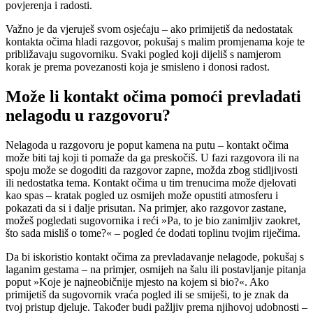
povjerenja i radosti.
Važno je da vjeruješ svom osjećaju – ako primijetiš da nedostatak
kontakta očima hladi razgovor, pokušaj s malim promjenama koje te
približavaju sugovorniku. Svaki pogled koji dijeliš s namjerom
korak je prema povezanosti koja je smisleno i donosi radost.
Može li kontakt očima pomoći prevladati
nelagodu u razgovoru?
Nelagoda u razgovoru je poput kamena na putu – kontakt očima
može biti taj koji ti pomaže da ga preskočiš. U fazi razgovora ili na
spoju može se dogoditi da razgovor zapne, možda zbog stidljivosti
ili nedostatka tema. Kontakt očima u tim trenucima može djelovati
kao spas – kratak pogled uz osmijeh može opustiti atmosferu i
pokazati da si i dalje prisutan. Na primjer, ako razgovor zastane,
možeš pogledati sugovornika i reći »Pa, to je bio zanimljiv zaokret,
što sada misliš o tome?« – pogled će dodati toplinu tvojim riječima.
Da bi iskoristio kontakt očima za prevladavanje nelagode, pokušaj s
laganim gestama – na primjer, osmijeh na šalu ili postavljanje pitanja
poput »Koje je najneobičnije mjesto na kojem si bio?«. Ako
primijetiš da sugovornik vraća pogled ili se smiješi, to je znak da
tvoj pristup djeluje. Također budi pažljiv prema njihovoj udobnosti –