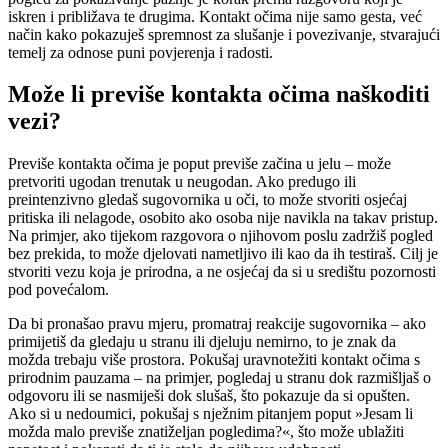
iskren i približava te drugima. Kontakt očima nije samo gesta, već
način kako pokazuješ spremnost za slušanje i povezivanje, stvarajući
temelj za odnose puni povjerenja i radosti.
Može li previše kontakta očima naškoditi
vezi?
Previše kontakta očima je poput previše začina u jelu – može
pretvoriti ugodan trenutak u neugodan. Ako predugo ili
preintenzivno gledaš sugovornika u oči, to može stvoriti osjećaj
pritiska ili nelagode, osobito ako osoba nije navikla na takav pristup.
Na primjer, ako tijekom razgovora o njihovom poslu zadržiš pogled
bez prekida, to može djelovati nametljivo ili kao da ih testiraš. Cilj je
stvoriti vezu koja je prirodna, a ne osjećaj da si u središtu pozornosti
pod povećalom.
Da bi pronašao pravu mjeru, promatraj reakcije sugovornika – ako
primijetiš da gledaju u stranu ili djeluju nemirno, to je znak da
možda trebaju više prostora. Pokušaj uravnotežiti kontakt očima s
prirodnim pauzama – na primjer, pogledaj u stranu dok razmišljaš o
odgovoru ili se nasmiješi dok slušaš, što pokazuje da si opušten.
Ako si u nedoumici, pokušaj s nježnim pitanjem poput »Jesam li
možda malo previše znatiželjan pogledima?«, što može ublažiti