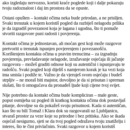
ako izgledaju nervozno, koristi kraće poglede koji i dalje pokazuju
tvoju radoznalost i daj im prostora da se opuste.
Ostani opušten – kontakt očima neka bude prirodan, a ne prisiljen.
Svaki trenutak u kojem koristiš pogled da razbiješ nelagodu prilika
je da izgradiš povezanost koja je lagana i ugodna, što ti pomaže
stvoriti razgovore puni radosti i povjerenja.
Kontakt očima je jednostavan, ali moćan gest koji može razgovor
pretvoriti u trenutak ispunjen povjerenjem i povezanošću.
Korištenjem kontakta očima u pravim trenucima – za izgradnju
povjerenja, prevladavanje nelagode, izražavanje osjećaja ili jačanje
razgovora – možeš graditi odnose koji su autentični i ispunjavaju te
radošću. Svaki pogled koji dijeliš s namjerom korak je ka vezi koja
ima smisla i podiže te. Važno je da vjeruješ svom osjećaju i budeš
strpljiv – ne moraš biti majstor, dovoljno je da si prisutan i spreman
slušati, što ti omogućava da pronađeš ljude koji cijene tvoj svijet.
Nije potrebno da kontakt očima bude kompliciran – male geste,
poput osmijeha uz pogled ili kratkog kontakta očima dok postavljaš
pitanje, dovoljne su da pokažeš svoju prisutnost. Kada si autentičan,
kao što su bili Tomaž i Klara dok su razgovarali uz Ljubljanicu,
stvaraš prostor za veze koje su prirodne i bez pritiska. Ako se ikada
osjećaš nesigurno, sjeti se da tvoj pogled odražava tvoju znatiželju i
interes, što te čini privlačnim. Svaki razgovor u kojem koristiš