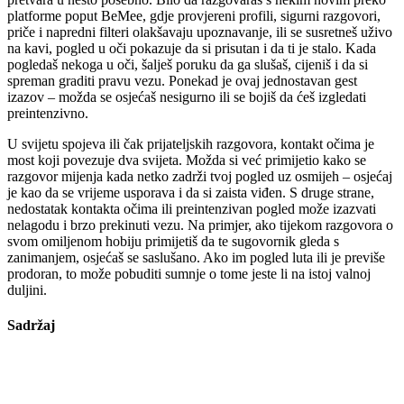
platforme poput BeMee, gdje provjereni profili, sigurni razgovori,
priče i napredni filteri olakšavaju upoznavanje, ili se susretneš uživo
na kavi, pogled u oči pokazuje da si prisutan i da ti je stalo. Kada
pogledaš nekoga u oči, šalješ poruku da ga slušaš, cijeniš i da si
spreman graditi pravu vezu. Ponekad je ovaj jednostavan gest
izazov – možda se osjećaš nesigurno ili se bojiš da ćeš izgledati
preintenzivno.
U svijetu spojeva ili čak prijateljskih razgovora, kontakt očima je
most koji povezuje dva svijeta. Možda si već primijetio kako se
razgovor mijenja kada netko zadrži tvoj pogled uz osmijeh – osjećaj
je kao da se vrijeme usporava i da si zaista viđen. S druge strane,
nedostatak kontakta očima ili preintenzivan pogled može izazvati
nelagodu i brzo prekinuti vezu. Na primjer, ako tijekom razgovora o
svom omiljenom hobiju primijetiš da te sugovornik gleda s
zanimanjem, osjećaš se saslušano. Ako im pogled luta ili je previše
prodoran, to može pobuditi sumnje o tome jeste li na istoj valnoj
duljini.
Sadržaj