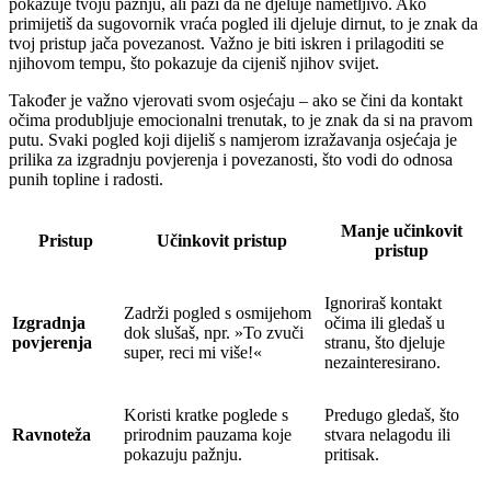
pokazuje tvoju pažnju, ali pazi da ne djeluje nametljivo. Ako
primijetiš da sugovornik vraća pogled ili djeluje dirnut, to je znak da
tvoj pristup jača povezanost. Važno je biti iskren i prilagoditi se
njihovom tempu, što pokazuje da cijeniš njihov svijet.
Također je važno vjerovati svom osjećaju – ako se čini da kontakt
očima produbljuje emocionalni trenutak, to je znak da si na pravom
putu. Svaki pogled koji dijeliš s namjerom izražavanja osjećaja je
prilika za izgradnju povjerenja i povezanosti, što vodi do odnosa
punih topline i radosti.
Manje učinkovit
Pristup
Učinkovit pristup
pristup
Ignoriraš kontakt
Zadrži pogled s osmijehom
Izgradnja
očima ili gledaš u
dok slušaš, npr. »To zvuči
povjerenja
stranu, što djeluje
super, reci mi više!«
nezainteresirano.
Koristi kratke poglede s
Predugo gledaš, što
Ravnoteža
prirodnim pauzama koje
stvara nelagodu ili
pokazuju pažnju.
pritisak.