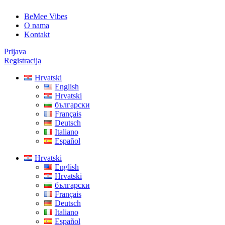
BeMee Vibes
O nama
Kontakt
Prijava
Registracija
Hrvatski
English
Hrvatski
български
Français
Deutsch
Italiano
Español
Hrvatski
English
Hrvatski
български
Français
Deutsch
Italiano
Español