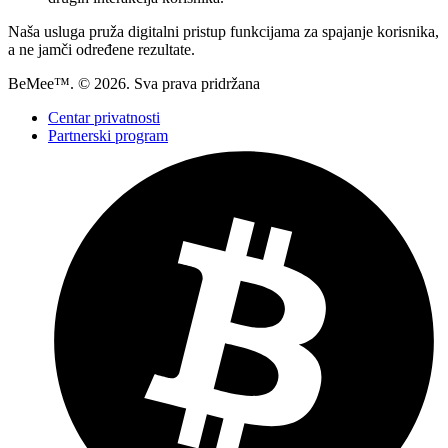
Naša usluga pruža digitalni pristup funkcijama za spajanje korisnika,
a ne jamči određene rezultate.
BeMee™. © 2026. Sva prava pridržana
Centar privatnosti
Partnerski program