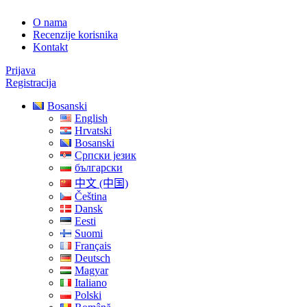
O nama
Recenzije korisnika
Kontakt
Prijava
Registracija
Bosanski
English
Hrvatski
Bosanski
Српски језик
български
中文 (中国)
Čeština
Dansk
Eesti
Suomi
Français
Deutsch
Magyar
Italiano
Polski